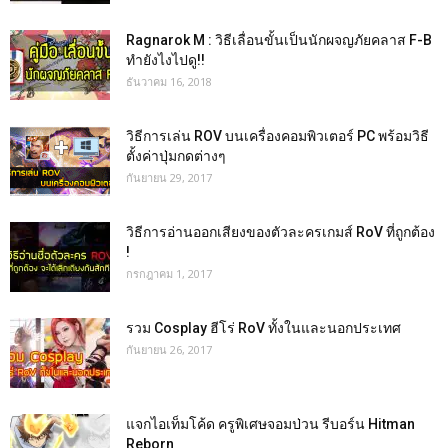
Ragnarok M : วิธีเลื่อนขั้นเป็นนักผจญภัยคลาส F-B
ทำยังไงไปดู!!
ธันวาคม 16, 2018
วิธีการเล่น ROV บนเครื่องคอมพิวเตอร์ PC พร้อมวิธี
ตั้งค่าปุ่มกดต่างๆ
กันยายน 29, 2017
วิธีการอ่านออกเสียงของตัวละครเกมส์ RoV ที่ถูกต้อง
!
กรกฎาคม 1, 2017
รวม Cosplay ฮีโร่ RoV ทั้งในและนอกประเทศ
กันยายน 26, 2017
แจกไอเท็มโค้ด ครูพิเศษจอมป่วน รีบอร์น Hitman
Reborn