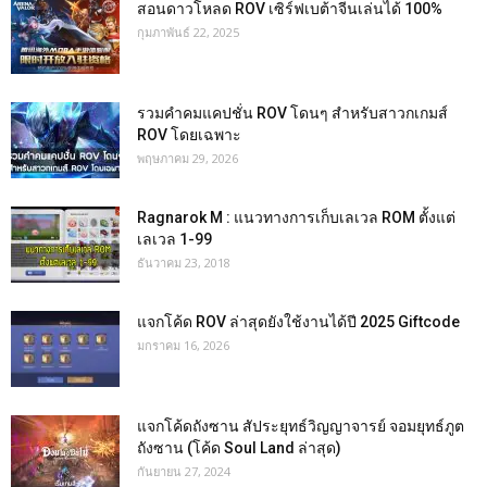
สอนดาวโหลด ROV เซิร์ฟเบต้าจีนเล่นได้ 100%
กุมภาพันธ์ 22, 2025
รวมคำคมแคปชั่น ROV โดนๆ สำหรับสาวกเกมส์
ROV โดยเฉพาะ
พฤษภาคม 29, 2026
Ragnarok M : แนวทางการเก็บเลเวล ROM ตั้งแต่
เลเวล 1-99
ธันวาคม 23, 2018
แจกโค้ด ROV ล่าสุดยังใช้งานได้ปี 2025 Giftcode
มกราคม 16, 2026
แจกโค้ดถังซาน สัประยุทธ์วิญญาจารย์ จอมยุทธ์ภูต
ถังซาน (โค้ด Soul Land ล่าสุด)
กันยายน 27, 2024