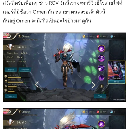
สวัสดีครับเพื่อนๆ ชาว ROV วันนี้เราจะมารีวิวฮีโร่สายไฟต์
เตอร์ที่มีชื่อว่า Omen กัน หลายๆ คนคงรอเจ้าตัวนี้
กันอยู่ Omen จะมีสกิลเป็นอะไรบ้างมาดูกัน