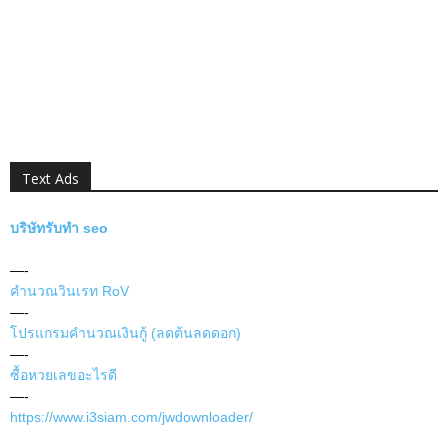
Text Ads
บริษัทรับทำ seo
—-
คำนวณวินเรท RoV
—-
โปรแกรมคำนวณเงินกู้ (ลดต้นลดดอก)
—-
ซื้อหวยเลขอะไรดี
—-
https://www.i3siam.com/jwdownloader/