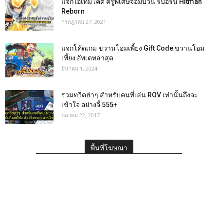
แจกไอเท็มโค้ด ครูพิเศษจอมป่วน รีบอร์น Hitman
Reborn
กรกฎาคม 27, 2021
แจกโค้ดเกม ขวานโอมเพี้ยง Gift Code ขวานโอม
เพี้ยง อัพเดทล่าสุด
มีนาคม 1, 2024
รวมทวีตฮ่าๆ สำหรับคนที่เล่น ROV เท่านั้นถึงจะ
เข้าใจ อย่างจี้ 555+
ตุลาคม 22, 2017
พื้นที่โฆษณา