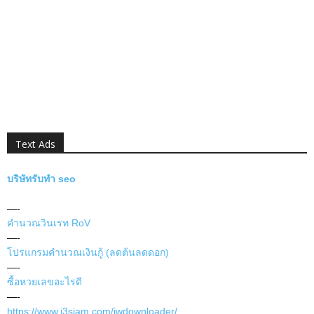
Text Ads
บริษัทรับทำ seo
—-
คำนวณวินเรท RoV
—-
โปรแกรมคำนวณเงินกู้ (ลดต้นลดดอก)
—-
ซื้อหวยเลขอะไรดี
—-
https://www.i3siam.com/jwdownloader/