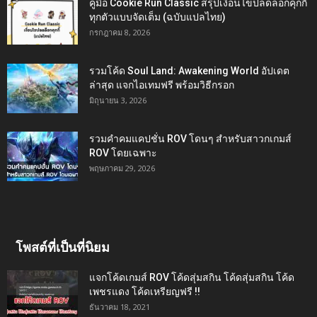
คู่มือ Cookie Run Classic สรุปเงื่อนไขปลดล็อกคุกกี้
ทุกตัวแบบจัดเต็ม (ฉบับแปลไทย)
กรกฎาคม 8, 2026
รวมโค้ด Soul Land: Awakening World อัปเดต
ล่าสุด แจกไอเทมฟรี พร้อมวิธีกรอก
มิถุนายน 3, 2026
รวมคำคมแคปชั่น ROV โดนๆ สำหรับสาวกเกมส์
ROV โดยเฉพาะ
พฤษภาคม 29, 2026
โพสต์ที่เป็นที่นิยม
แจกโค้ดเกมส์ ROV โค้ดสุ่มสกิน โค้ดสุ่มสกิน โค้ด
เพชรแดง โค้ดเหรียญฟรี !!
ธันวาคม 18, 2021