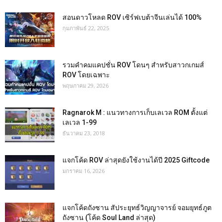
สอนดาวโหลด ROV เซิร์ฟเบต้าจีนเล่นได้ 100%
กุมภาพันธ์ 22, 2025
รวมคำคมแคปชั่น ROV โดนๆ สำหรับสาวกเกมส์
ROV โดยเฉพาะ
พฤษภาคม 29, 2026
Ragnarok M : แนวทางการเก็บเลเวล ROM ตั้งแต่
เลเวล 1-99
ธันวาคม 23, 2018
แจกโค้ด ROV ล่าสุดยังใช้งานได้ปี 2025 Giftcode
มกราคม 16, 2026
แจกโค้ดถังซาน สัประยุทธ์วิญญาจารย์ จอมยุทธ์ภูต
ถังซาน (โค้ด Soul Land ล่าสุด)