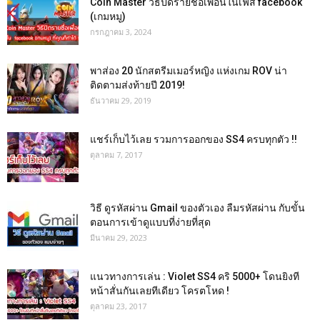
Coin Master วิธีปิดรายชื่อเพื่อนในเฟส facebook
(เกมหมู)
กรกฎาคม 3, 2024
พาส่อง 20 นักสตรีมเมอร์หญิง แห่งเกม ROV น่า
ติดตามส่งท้ายปี 2019!
ธันวาคม 29, 2019
แชร์เก็บไว้เลย รวมการออกของ SS4 ครบทุกตัว !!
ตุลาคม 7, 2017
วิธี ดูรหัสผ่าน Gmail ของตัวเอง ลืมรหัสผ่าน กับขั้น
ตอนการเข้าดูแบบที่ง่ายที่สุด
มีนาคม 29, 2023
แนวทางการเล่น : Violet SS4 คริ 5000+ โดนยิงที
หน้าสั่นกันเลยทีเดียว โครตโหด !
ตุลาคม 23, 2017