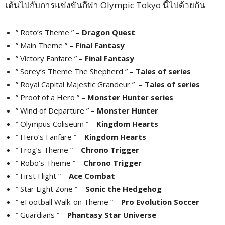
เต้นไปกับการแข่งขันกีฬา Olympic Tokyo นี้ไปด้วยกัน
” Roto’s Theme ” –
Dragon Quest
” Main Theme ” –
Final Fantasy
” Victory Fanfare ” –
Final Fantasy
” Sorey’s Theme The Shepherd ”
– Tales of series
” Royal Capital Majestic Grandeur ” –
Tales of series
” Proof of a Hero ” –
Monster Hunter series
” Wind of Departure ” –
Monster Hunter
” Olympus Coliseum ” –
Kingdom Hearts
” Hero’s Fanfare ” –
Kingdom Hearts
” Frog’s Theme ” –
Chrono Trigger
” Robo’s Theme ” –
Chrono Trigger
” First Flight ” –
Ace Combat
” Star Light Zone ” –
Sonic the Hedgehog
” eFootball Walk-on Theme ” –
Pro Evolution Soccer
” Guardians ” –
Phantasy Star Universe