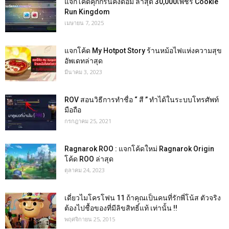
แจกโค้ดคุกกี้รันคิงดอม ล่าสุด 30,000เพชร Cookie
Run Kingdom
เมษายน 7, 2025
แจกโค้ด My Hotpot Story ร้านหม้อไฟแห่งความสุข
อัพเดทล่าสุด
มีนาคม 3, 2023
ROV สอนวิธีการทำชื่อ “ สี ” ทำได้ในระบบโทรศัพท์
มือถือ
กรกฎาคม 25, 2021
Ragnarok ROO : แจกโค้ดใหม่ Ragnarok Origin
โค้ด ROO ล่าสุด
ตุลาคม 24, 2023
เดี่ยวไมโครโฟน 11 ถ้าคุณเป็นคนที่รักพี่โน้ส ตัวจริง
ต้องไปชื้อของที่มีลิขสิทธิ์แท้ เท่านั้น !!
พฤศจิกายน 25, 2015