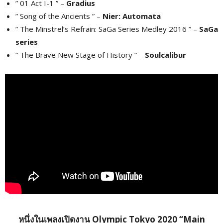
” 01 Act I-1 ” –
Gradius
” Song of the Ancients ” –
Nier: Automata
” The Minstrel’s Refrain: SaGa Series Medley 2016 ” –
SaGa
series
” The Brave New Stage of History ” –
Soulcalibur
หนึ่งในเพลงเปิดงาน Olympic Tokyo 2020 “Main