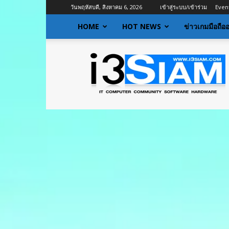
วันพฤหัสบดี, สิงหาคม 6, 2026
เข้าสู่ระบบ/เข้าร่วม
Even
HOME
HOT NEWS
ข่าวเกมมือถือ
I3siam
|
ข่าว
ไอที
อัพเดท
ข้อมูล
ข่าวสาร
เกี่ยว
กับ
ข่าว
เทคโนโลยี