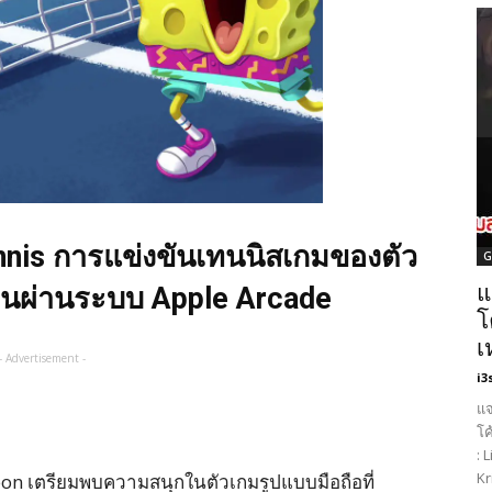
nis การแข่งขันเทนนิสเกมของตัว
G
แ
เล่นผ่านระบบ Apple Arcade
โ
เ
- Advertisement -
i3
แจ
โค
: 
Kr
n เตรียมพบความสนุกในตัวเกมรูปแบบมือถือที่