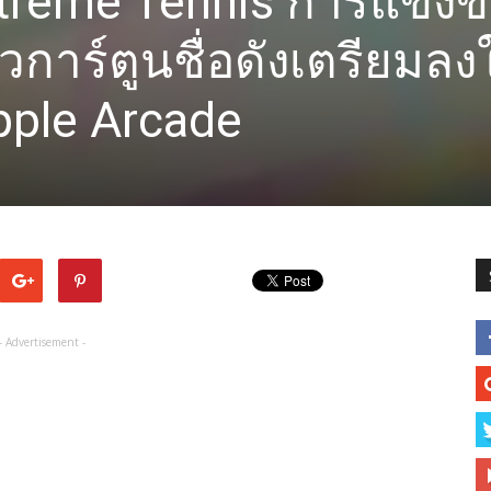
treme Tennis การแข่งข
การ์ตูนชื่อดังเตรียมลงใ
pple Arcade
- Advertisement -