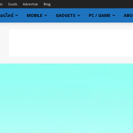
ts
Guids
Advertise
Blog
ออนไลน์
MOBILE
GADGETS
PC / GAME
ABO