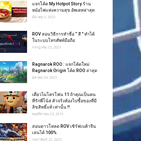
แจกโค้ด My Hotpot Story ร้าน
หม้อไฟแห่งความสุข อัพเดทล่าสุด
มีนาคม 3, 2023
ROV สอนวิธีการทำชื่อ “ สี ” ทำได้
ในระบบโทรศัพท์มือถือ
กรกฎาคม 25, 2021
Ragnarok ROO : แจกโค้ดใหม่
Ragnarok Origin โค้ด ROO ล่าสุด
ตุลาคม 24, 2023
เดี่ยวไมโครโฟน 11 ถ้าคุณเป็นคน
ที่รักพี่โน้ส ตัวจริงต้องไปชื้อของที่มี
ลิขสิทธิ์แท้ เท่านั้น !!
พฤศจิกายน 25, 2015
สอนดาวโหลด ROV เซิร์ฟเบต้าจีน
เล่นได้ 100%
กุมภาพันธ์ 22, 2025