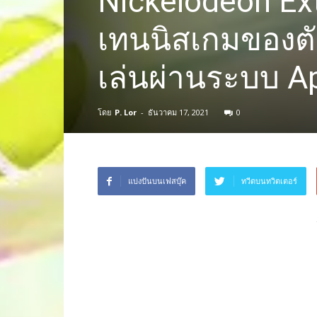
Nickelodeon Ex
เทนนิสเกมของตัว
เล่นผ่านระบบ A
โดย
P. Lor
-
ธันวาคม 17, 2021
0
แบ่งปันบนเฟสบุ๊ค
ทวีตบนทวิตเตอร์