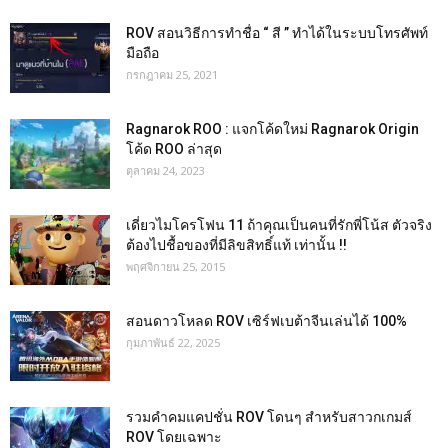
ROV สอนวิธีการทำชื่อ “ สี ” ทำได้ในระบบโทรศัพท์
มือถือ
กรกฎาคม 25, 2021
Ragnarok ROO : แจกโค้ดใหม่ Ragnarok Origin
โค้ด ROO ล่าสุด
ตุลาคม 24, 2023
เดี่ยวไมโครโฟน 11 ถ้าคุณเป็นคนที่รักพี่โน้ส ตัวจริง
ต้องไปชื้อของที่มีลิขสิทธิ์แท้ เท่านั้น !!
พฤศจิกายน 25, 2015
สอนดาวโหลด ROV เซิร์ฟเบต้าจีนเล่นได้ 100%
กุมภาพันธ์ 22, 2025
รวมคำคมแคปชั่น ROV โดนๆ สำหรับสาวกเกมส์
ROV โดยเฉพาะ