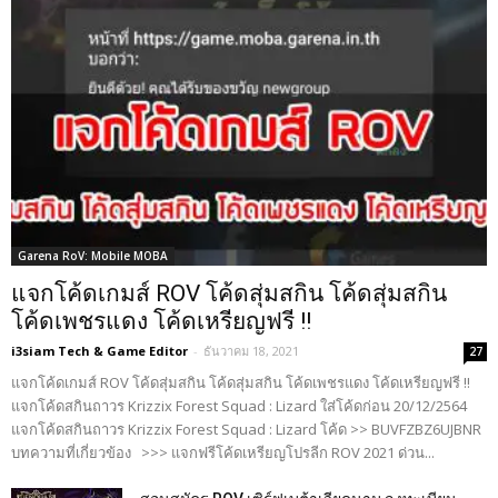
Garena RoV: Mobile MOBA
แจกโค้ดเกมส์ ROV โค้ดสุ่มสกิน โค้ดสุ่มสกิน
โค้ดเพชรแดง โค้ดเหรียญฟรี !!
i3siam Tech & Game Editor
-
ธันวาคม 18, 2021
27
แจกโค้ดเกมส์ ROV โค้ดสุ่มสกิน โค้ดสุ่มสกิน โค้ดเพชรแดง โค้ดเหรียญฟรี !!
แจกโค้ดสกินถาวร Krizzix Forest Squad : Lizard ใส่โค้ดก่อน 20/12/2564
แจกโค้ดสกินถาวร Krizzix Forest Squad : Lizard โค้ด >> BUVFZBZ6UJBNR
บทความที่เกี่ยวข้อง >>> แจกฟรีโค้ดเหรียญโปรลีก ROV 2021 ด่วน...