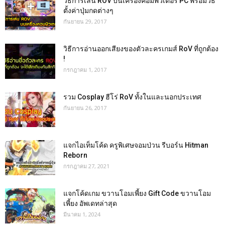
วิธีการเล่น ROV บนเครื่องคอมพิวเตอร์ PC พร้อมวิธี
ตั้งค่าปุ่มกดต่างๆ
กันยายน 29, 2017
วิธีการอ่านออกเสียงของตัวละครเกมส์ RoV ที่ถูกต้อง
!
กรกฎาคม 1, 2017
รวม Cosplay ฮีโร่ RoV ทั้งในและนอกประเทศ
กันยายน 26, 2017
แจกไอเท็มโค้ด ครูพิเศษจอมป่วน รีบอร์น Hitman
Reborn
กรกฎาคม 27, 2021
แจกโค้ดเกม ขวานโอมเพี้ยง Gift Code ขวานโอม
เพี้ยง อัพเดทล่าสุด
มีนาคม 1, 2024