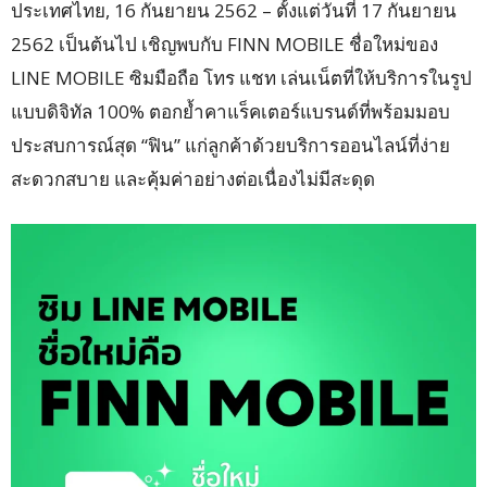
ประเทศไทย, 16 กันยายน 2562 – ตั้งแต่วันที่ 17 กันยายน
2562 เป็นต้นไป เชิญพบกับ FINN MOBILE ชื่อใหม่ของ
LINE MOBILE ซิมมือถือ โทร แชท เล่นเน็ตที่ให้บริการในรูป
แบบดิจิทัล 100% ตอกย้ำคาแร็คเตอร์แบรนด์ที่พร้อมมอบ
ประสบการณ์สุด “ฟิน” แก่ลูกค้าด้วยบริการออนไลน์ที่ง่าย
สะดวกสบาย และคุ้มค่าอย่างต่อเนื่องไม่มีสะดุด