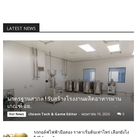
LATEST NEWS
มาตรฐานสากล ! รับสร้างโรงงานผลิตอาหารผ่าน
เกณฑ์ อย.
i3siam Tech & Game Editor
-
พฤษภาคม 19, 2026
0
Hot News
รถกอล์ฟไฟฟ้ามือสอง ราคาเริ่มต้นเท่าไหร่ เลือกยังไง