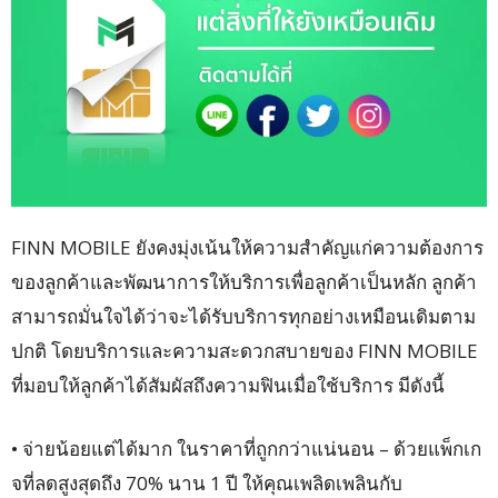
FINN MOBILE ยังคงมุ่งเน้นให้ความสำคัญแก่ความต้องการ
ของลูกค้าและพัฒนาการให้บริการเพื่อลูกค้าเป็นหลัก ลูกค้า
สามารถมั่นใจได้ว่าจะได้รับบริการทุกอย่างเหมือนเดิมตาม
ปกติ โดยบริการและความสะดวกสบายของ FINN MOBILE
ที่มอบให้ลูกค้าได้สัมผัสถึงความฟินเมื่อใช้บริการ มีดังนี้
• จ่ายน้อยแต่ได้มาก ในราคาที่ถูกกว่าแน่นอน – ด้วยแพ็กเก
จที่ลดสูงสุดถึง 70% นาน 1 ปี ให้คุณเพลิดเพลินกับ