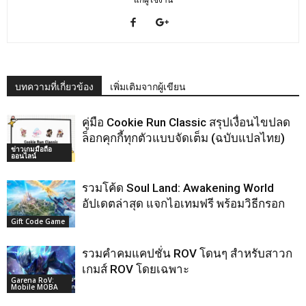
แก่ผู้ใช้งาน
บทความที่เกี่ยวข้อง
เพิ่มเติมจากผู้เขียน
คู่มือ Cookie Run Classic สรุปเงื่อนไขปลด
ล็อกคุกกี้ทุกตัวแบบจัดเต็ม (ฉบับแปลไทย)
ข่าวเกมมือถือ
ออนไลน์
รวมโค้ด Soul Land: Awakening World
อัปเดตล่าสุด แจกไอเทมฟรี พร้อมวิธีกรอก
Gift Code Game
รวมคำคมแคปชั่น ROV โดนๆ สำหรับสาวก
เกมส์ ROV โดยเฉพาะ
Garena RoV:
Mobile MOBA