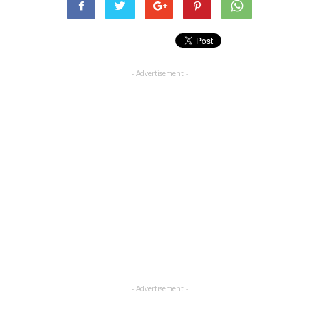
- Advertisement -
- Advertisement -