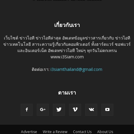
เกี่ยวกับเรา
เว็บไซต์ ข่าวไอที ข่าวไอทีล่าสุด อัพเดทข้อมูลข่าวสารเกี่ยวกับ ข่าวไอที
ข่าวเทคโนโลยี สาระความรู้เกี่ยวกับคอมพิวเตอร์ ทั้งฮาร์ดแวร์ ซอฟแวร์
และอินเตอร์เน็ต อัพเดทข่าวไอที ใหม่ๆ ทุกวันไม่ตกเทรน
www.i3Siam.com
ติดต่อเรา:
i3siamthailand@gmail.com
ตามเรา
Advertise
Write a Review
Contact Us
About Us