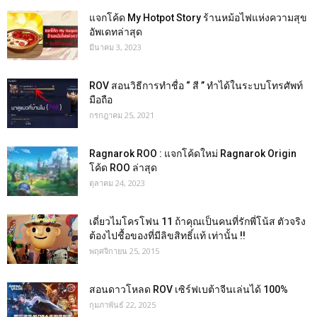
แจกโค้ด My Hotpot Story ร้านหม้อไฟแห่งความสุข
อัพเดทล่าสุด
มีนาคม 3, 2023
ROV สอนวิธีการทำชื่อ “ สี ” ทำได้ในระบบโทรศัพท์
มือถือ
กรกฎาคม 25, 2021
Ragnarok ROO : แจกโค้ดใหม่ Ragnarok Origin
โค้ด ROO ล่าสุด
ตุลาคม 24, 2023
เดี่ยวไมโครโฟน 11 ถ้าคุณเป็นคนที่รักพี่โน้ส ตัวจริง
ต้องไปชื้อของที่มีลิขสิทธิ์แท้ เท่านั้น !!
พฤศจิกายน 25, 2015
สอนดาวโหลด ROV เซิร์ฟเบต้าจีนเล่นได้ 100%
กุมภาพันธ์ 22, 2025