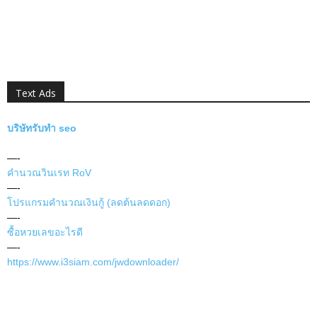
Text Ads
บริษัทรับทำ seo
—-
คำนวณวินเรท RoV
—-
โปรแกรมคำนวณเงินกู้ (ลดต้นลดดอก)
—-
ซื้อหวยเลขอะไรดี
—-
https://www.i3siam.com/jwdownloader/