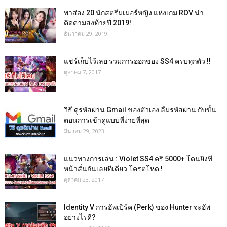
พาส่อง 20 นักสตรีมเมอร์หญิง แห่งเกม ROV น่า
ติดตามส่งท้ายปี 2019!
ธันวาคม 29, 2019
แชร์เก็บไว้เลย รวมการออกของ SS4 ครบทุกตัว !!
ตุลาคม 7, 2017
วิธี ดูรหัสผ่าน Gmail ของตัวเอง ลืมรหัสผ่าน กับขั้น
ตอนการเข้าดูแบบที่ง่ายที่สุด
มีนาคม 29, 2023
แนวทางการเล่น : Violet SS4 คริ 5000+ โดนยิงที
หน้าสั่นกันเลยทีเดียว โครตโหด !
ตุลาคม 23, 2017
Identity V การอัพเปิร์ค (Perk) ของ Hunter จะอัพ
อย่างไรดี?