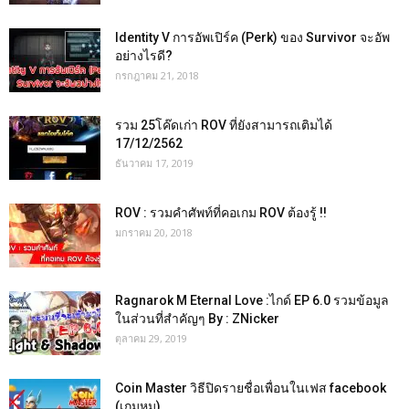
Identity V การอัพเปิร์ค (Perk) ของ Survivor จะอัพ
อย่างไรดี?
กรกฎาคม 21, 2018
รวม 25โค๊ดเก่า ROV ที่ยังสามารถเติมได้
17/12/2562
ธันวาคม 17, 2019
ROV : รวมคำศัพท์ที่คอเกม ROV ต้องรู้ !!
มกราคม 20, 2018
Ragnarok M Eternal Love :ไกด์ EP 6.0 รวมข้อมูล
ในส่วนที่สำคัญๆ By : ZNicker
ตุลาคม 29, 2019
Coin Master วิธีปิดรายชื่อเพื่อนในเฟส facebook
(เกมหมู)