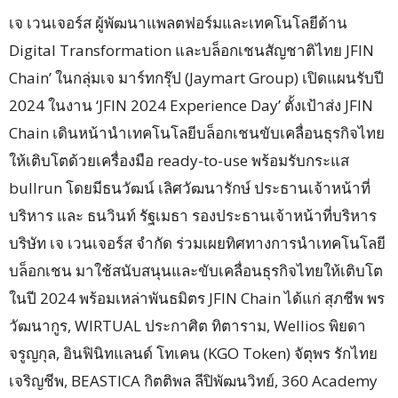
เจ เวนเจอร์ส ผู้พัฒนาแพลตฟอร์มและเทคโนโลยีด้าน
Digital Transformation และบล็อกเชนสัญชาติไทย JFIN
Chain’ ในกลุ่มเจ มาร์ทกรุ๊ป (Jaymart Group) เปิดแผนรับปี
2024 ในงาน ‘JFIN 2024 Experience Day’ ตั้งเป้าส่ง JFIN
Chain เดินหน้านำเทคโนโลยีบล็อกเชนขับเคลื่อนธุรกิจไทย
ให้เติบโตด้วยเครื่องมือ ready-to-use พร้อมรับกระแส
bullrun โดยมีธนวัฒน์ เลิศวัฒนารักษ์ ประธานเจ้าหน้าที่
บริหาร และ ธนวินท์ รัฐเมธา รองประธานเจ้าหน้าที่บริหาร
บริษัท เจ เวนเจอร์ส จํากัด ร่วมเผยทิศทางการนำเทคโนโลยี
บล็อกเชน มาใช้สนับสนุนและขับเคลื่อนธุรกิจไทยให้เติบโต
ในปี 2024 พร้อมเหล่าพันธมิตร JFIN Chain ได้แก่ สุภชีพ พร
วัฒนากูร, WIRTUAL ประกาศิต ทิตาราม, Wellios พิยดา
จรูญกุล, อินฟินิทแลนด์ โทเคน (KGO Token) จัตุพร รักไทย
เจริญชีพ, BEASTICA กิตติพล ลีปิพัฒนวิทย์, 360 Academy