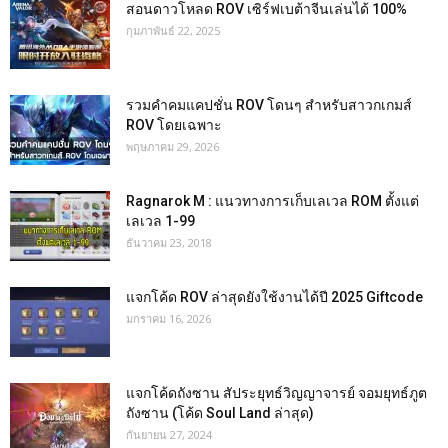
สอนดาวโหลด ROV เซิร์ฟเบต้าจีนเล่นได้ 100%
กุมภาพันธ์ 22, 2025
รวมคำคมแคปชั่น ROV โดนๆ สำหรับสาวกเกมส์
ROV โดยเฉพาะ
พฤษภาคม 29, 2026
Ragnarok M : แนวทางการเก็บเลเวล ROM ตั้งแต่
เลเวล 1-99
ธันวาคม 23, 2018
แจกโค้ด ROV ล่าสุดยังใช้งานได้ปี 2025 Giftcode
มกราคม 16, 2026
แจกโค้ดถังซาน สัประยุทธ์วิญญาจารย์ จอมยุทธ์ภูต
ถังซาน (โค้ด Soul Land ล่าสุด)
กันยายน 27, 2024