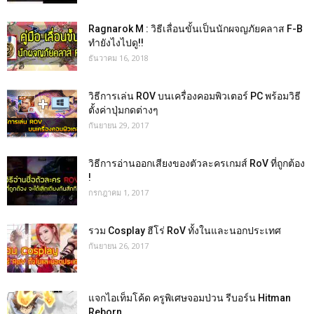
Ragnarok M : วิธีเลื่อนขั้นเป็นนักผจญภัยคลาส F-B
ทำยังไงไปดู!!
ธันวาคม 16, 2018
วิธีการเล่น ROV บนเครื่องคอมพิวเตอร์ PC พร้อมวิธี
ตั้งค่าปุ่มกดต่างๆ
กันยายน 29, 2017
วิธีการอ่านออกเสียงของตัวละครเกมส์ RoV ที่ถูกต้อง
!
กรกฎาคม 1, 2017
รวม Cosplay ฮีโร่ RoV ทั้งในและนอกประเทศ
กันยายน 26, 2017
แจกไอเท็มโค้ด ครูพิเศษจอมป่วน รีบอร์น Hitman
Reborn