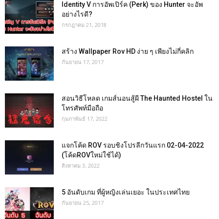
Identity V การอัพเปิร์ค (Perk) ของ Hunter จะอัพ
อย่างไรดี?
กรกฎาคม 21, 2018
สร้าง Wallpaper Rov HD ง่าย ๆ เพียงไม่กี่คลิก
กันยายน 17, 2017
สอนวิธีโหลด เกมส์นอนสู้ผี The Haunted Hostel ใน
โทรศัพท์มือถือ
กุมภาพันธ์ 17, 2022
แจกโค้ด ROV รอบชิงโปรลีกวันแรก 02-04-2022
(โค้ดROVใหม่ใช้ได้)
สิงหาคม 3, 2022
5 อันดับเกม ที่ผู้หญิงเล่นเยอะ ในประเทศไทย
กันยายน 25, 2017