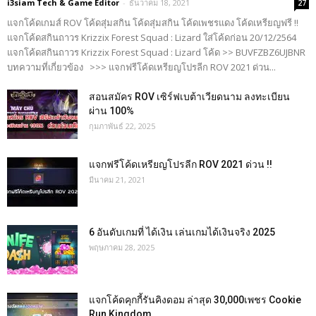
i3siam Tech & Game Editor
-
ธันวาคม 18, 2021
27
แจกโค้ดเกมส์ ROV โค้ดสุ่มสกิน โค้ดสุ่มสกิน โค้ดเพชรแดง โค้ดเหรียญฟรี !!
แจกโค้ดสกินถาวร Krizzix Forest Squad : Lizard ใส่โค้ดก่อน 20/12/2564
แจกโค้ดสกินถาวร Krizzix Forest Squad : Lizard โค้ด >> BUVFZBZ6UJBNR
บทความที่เกี่ยวข้อง >>> แจกฟรีโค้ดเหรียญโปรลีก ROV 2021 ด่วน...
สอนสมัคร ROV เซิร์ฟเบต้าเวียดนาม ลงทะเบียน
ผ่าน 100%
กุมภาพันธ์ 22, 2025
แจกฟรีโค้ดเหรียญโปรลีก ROV 2021 ด่วน !!
มีนาคม 21, 2021
6 อันดับเกมที่ ได้เงิน เล่นเกมได้เงินจริง 2025
พฤษภาคม 28, 2025
แจกโค้ดคุกกี้รันคิงดอม ล่าสุด 30,000เพชร Cookie
Run Kingdom