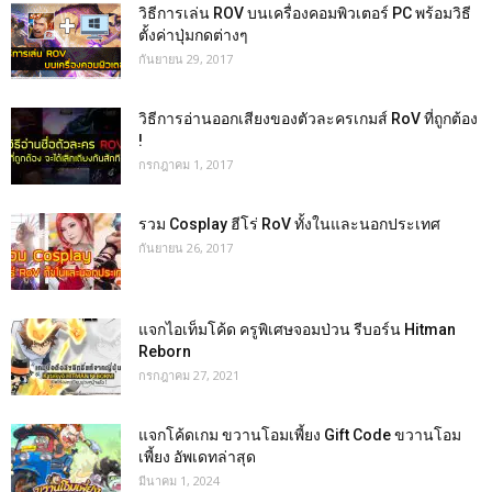
วิธีการเล่น ROV บนเครื่องคอมพิวเตอร์ PC พร้อมวิธี
ตั้งค่าปุ่มกดต่างๆ
กันยายน 29, 2017
วิธีการอ่านออกเสียงของตัวละครเกมส์ RoV ที่ถูกต้อง
!
กรกฎาคม 1, 2017
รวม Cosplay ฮีโร่ RoV ทั้งในและนอกประเทศ
กันยายน 26, 2017
แจกไอเท็มโค้ด ครูพิเศษจอมป่วน รีบอร์น Hitman
Reborn
กรกฎาคม 27, 2021
แจกโค้ดเกม ขวานโอมเพี้ยง Gift Code ขวานโอม
เพี้ยง อัพเดทล่าสุด
มีนาคม 1, 2024