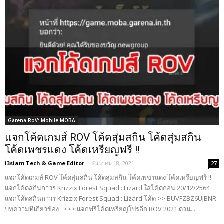
Garena RoV: Mobile MOBA
แจกโค้ดเกมส์ ROV โค้ดสุ่มสกิน โค้ดสุ่มสกิน
โค้ดเพชรแดง โค้ดเหรียญฟรี !!
i3siam Tech & Game Editor
-
ธันวาคม 18, 2021
27
แจกโค้ดเกมส์ ROV โค้ดสุ่มสกิน โค้ดสุ่มสกิน โค้ดเพชรแดง โค้ดเหรียญฟรี !!
แจกโค้ดสกินถาวร Krizzix Forest Squad : Lizard ใส่โค้ดก่อน 20/12/2564
แจกโค้ดสกินถาวร Krizzix Forest Squad : Lizard โค้ด >> BUVFZBZ6UJBNR
บทความที่เกี่ยวข้อง >>> แจกฟรีโค้ดเหรียญโปรลีก ROV 2021 ด่วน...