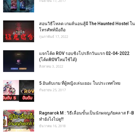
กันยายน 17, 2017
สอนวิธีโหลด เกมส์นอนสู้ผี The Haunted Hostel ใน
โทรศัพท์มือถือ
กุมภาพันธ์ 17, 2022
แจกโค้ด ROV รอบชิงโปรลีกวันแรก 02-04-2022
(โค้ดROVใหม่ใช้ได้)
สิงหาคม 3, 2022
5 อันดับเกม ที่ผู้หญิงเล่นเยอะ ในประเทศไทย
กันยายน 25, 2017
Ragnarok M : วิธีเลื่อนขั้นเป็นนักผจญภัยคลาส F-B
ทำยังไงไปดู!!
ธันวาคม 16, 2018