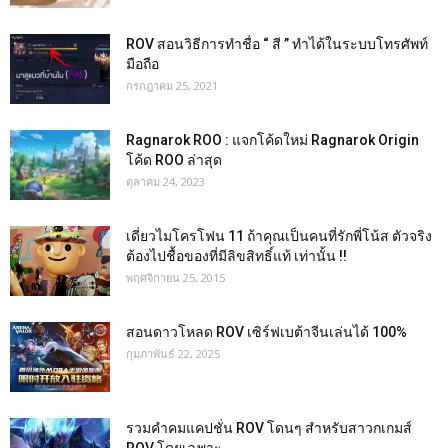
ROV สอนวิธีการทำชื่อ “ สี ” ทำได้ในระบบโทรศัพท์
มือถือ
กรกฎาคม 25, 2021
Ragnarok ROO : แจกโค้ดใหม่ Ragnarok Origin
โค้ด ROO ล่าสุด
ตุลาคม 24, 2023
เดี่ยวไมโครโฟน 11 ถ้าคุณเป็นคนที่รักพี่โน้ส ตัวจริง
ต้องไปชื้อของที่มีลิขสิทธิ์แท้ เท่านั้น !!
พฤศจิกายน 25, 2015
สอนดาวโหลด ROV เซิร์ฟเบต้าจีนเล่นได้ 100%
กุมภาพันธ์ 22, 2025
รวมคำคมแคปชั่น ROV โดนๆ สำหรับสาวกเกมส์
ROV โดยเฉพาะ