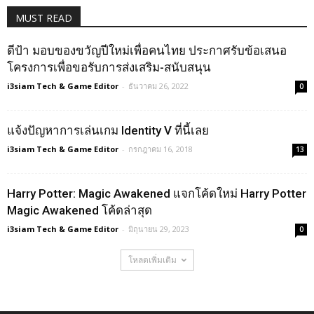
MUST READ
ดีป้า มอบของขวัญปีใหม่เพื่อคนไทย ประกาศรับข้อเสนอ
โครงการเพื่อขอรับการส่งเสริม-สนับสนุน
i3siam Tech & Game Editor
-
ธันวาคม 26, 2022
0
แจ้งปัญหาการเล่นเกม Identity V ที่นี้เลย
i3siam Tech & Game Editor
-
กรกฎาคม 16, 2018
13
Harry Potter: Magic Awakened แจกโค้ดใหม่ Harry Potter
Magic Awakened โค้ดล่าสุด
i3siam Tech & Game Editor
-
มิถุนายน 29, 2023
0
โหลดเพิ่มเติม