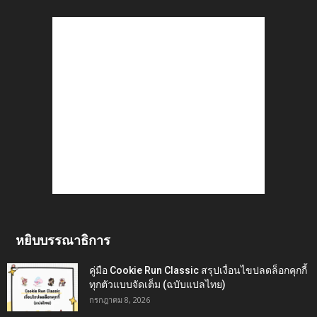
หยิบบรรณาธิการ
คู่มือ Cookie Run Classic สรุปเงื่อนไขปลดล็อกคุกกี้
ทุกตัวแบบจัดเต็ม (ฉบับแปลไทย)
กรกฎาคม 8, 2026