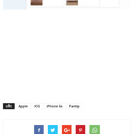
แท็ก
Apple
IOS
iPhone 6s
Pantip