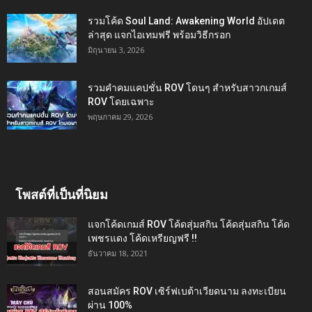
รวมโค้ด Soul Land: Awakening World อัปเดต
ล่าสุด แจกไอเทมฟรี พร้อมวิธีกรอก
มิถุนายน 3, 2026
รวมคำคมแคปชั่น ROV โดนๆ สำหรับสาวกเกมส์
ROV โดยเฉพาะ
พฤษภาคม 29, 2026
โพสต์ที่เป็นที่นิยม
แจกโค้ดเกมส์ ROV โค้ดสุ่มสกิน โค้ดสุ่มสกิน โค้ด
เพชรแดง โค้ดเหรียญฟรี !!
ธันวาคม 18, 2021
สอนสมัคร ROV เซิร์ฟเบต้าเวียดนาม ลงทะเบียน
ผ่าน 100%