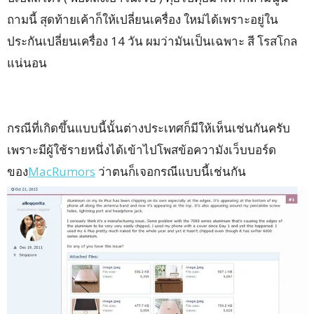
ถามนี้ สุดท้ายเค้าก็ให้เปลี่ยนเครื่อง ใหม่ได้เพราะอยู่ใน
ประกันเปลี่ยนเครื่อง 14 วัน ผมว่ามันเป็นเฉพาะ สี โรสโกล
แน่นอน
กรณีที่เกิดขึ้นแบบนี้นั้นต่างประเทศก็มีให้เห็นเช่นกันครับ
เพราะมีผู้ใช้รายหนึ่งได้เข้าไปโพสข้อความังเว็บบอร์ด
ของ
MacRumors
ว่าตนก็เจอกรณีแบบนี้เช่นกัน