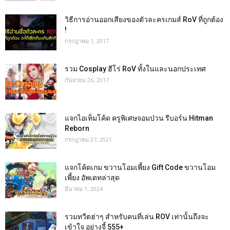
วิธีการอ่านออกเสียงของตัวละครเกมส์ RoV ที่ถูกต้อง
!
กรกฎาคม 1, 2017
รวม Cosplay ฮีโร่ RoV ทั้งในและนอกประเทศ
กันยายน 26, 2017
แจกไอเท็มโค้ด ครูพิเศษจอมป่วน รีบอร์น Hitman
Reborn
กรกฎาคม 27, 2021
แจกโค้ดเกม ขวานโอมเพี้ยง Gift Code ขวานโอม
เพี้ยง อัพเดทล่าสุด
มีนาคม 1, 2024
รวมทวีตฮ่าๆ สำหรับคนที่เล่น ROV เท่านั้นถึงจะ
เข้าใจ อย่างจี้ 555+