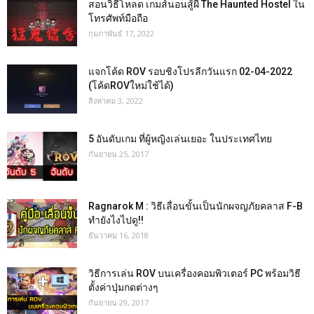
สอนวิธีโหลด เกมส์นอนสู้ผี The Haunted Hostel ใน
โทรศัพท์มือถือ
กุมภาพันธ์ 17, 2022
แจกโค้ด ROV รอบชิงโปรลีกวันแรก 02-04-2022
(โค้ดROVใหม่ใช้ได้)
สิงหาคม 3, 2022
5 อันดับเกม ที่ผู้หญิงเล่นเยอะ ในประเทศไทย
กันยายน 25, 2017
Ragnarok M : วิธีเลื่อนขั้นเป็นนักผจญภัยคลาส F-B
ทำยังไงไปดู!!
ธันวาคม 16, 2018
วิธีการเล่น ROV บนเครื่องคอมพิวเตอร์ PC พร้อมวิธี
ตั้งค่าปุ่มกดต่างๆ
กันยายน 29, 2017