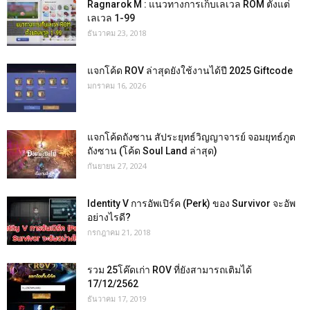
Ragnarok M : แนวทางการเก็บเลเวล ROM ตั้งแต่
เลเวล 1-99
ธันวาคม 23, 2018
แจกโค้ด ROV ล่าสุดยังใช้งานได้ปี 2025 Giftcode
มกราคม 16, 2026
แจกโค้ดถังซาน สัประยุทธ์วิญญาจารย์ จอมยุทธ์ภูต
ถังซาน (โค้ด Soul Land ล่าสุด)
กันยายน 27, 2024
Identity V การอัพเปิร์ค (Perk) ของ Survivor จะอัพ
อย่างไรดี?
กรกฎาคม 21, 2018
รวม 25โค๊ดเก่า ROV ที่ยังสามารถเติมได้
17/12/2562
ธันวาคม 17, 2019