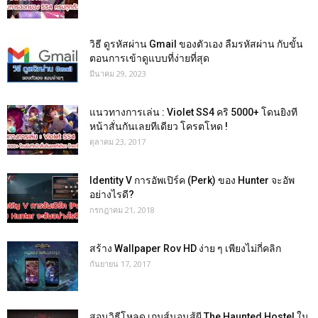
วิธี ดูรหัสผ่าน Gmail ของตัวเอง ลืมรหัสผ่าน กับขั้น
ตอนการเข้าดูแบบที่ง่ายที่สุด
มีนาคม 29, 2023
แนวทางการเล่น : Violet SS4 คริ 5000+ โดนยิงที
หน้าสั่นกันเลยทีเดียว โครตโหด !
ตุลาคม 23, 2017
Identity V การอัพเปิร์ค (Perk) ของ Hunter จะอัพ
อย่างไรดี?
กรกฎาคม 21, 2018
สร้าง Wallpaper Rov HD ง่าย ๆ เพียงไม่กี่คลิก
กันยายน 17, 2017
สอนวิธีโหลด เกมส์นอนสู้ผี The Haunted Hostel ใน