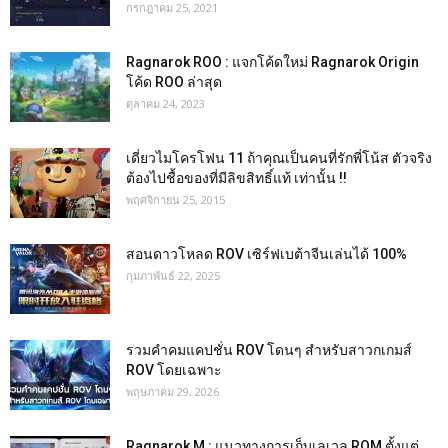
กรกฎาคม 25, 2021
Ragnarok ROO : แจกโค้ดใหม่ Ragnarok Origin
โค้ด ROO ล่าสุด
ตุลาคม 24, 2023
เดี่ยวไมโครโฟน 11 ถ้าคุณเป็นคนที่รักพี่โน้ส ตัวจริง
ต้องไปชื้อของที่มีลิขสิทธิ์แท้ เท่านั้น !!
พฤศจิกายน 25, 2015
สอนดาวโหลด ROV เซิร์ฟเบต้าจีนเล่นได้ 100%
กุมภาพันธ์ 22, 2025
รวมคำคมแคปชั่น ROV โดนๆ สำหรับสาวกเกมส์
ROV โดยเฉพาะ
พฤษภาคม 29, 2026
Ragnarok M : แนวทางการเก็บเลเวล ROM ตั้งแต่