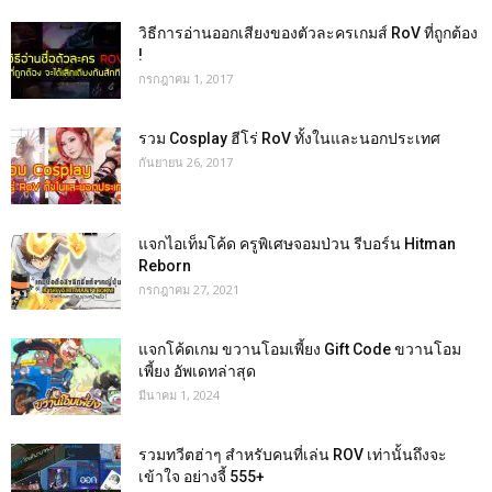
วิธีการอ่านออกเสียงของตัวละครเกมส์ RoV ที่ถูกต้อง
!
กรกฎาคม 1, 2017
รวม Cosplay ฮีโร่ RoV ทั้งในและนอกประเทศ
กันยายน 26, 2017
แจกไอเท็มโค้ด ครูพิเศษจอมป่วน รีบอร์น Hitman
Reborn
กรกฎาคม 27, 2021
แจกโค้ดเกม ขวานโอมเพี้ยง Gift Code ขวานโอม
เพี้ยง อัพเดทล่าสุด
มีนาคม 1, 2024
รวมทวีตฮ่าๆ สำหรับคนที่เล่น ROV เท่านั้นถึงจะ
เข้าใจ อย่างจี้ 555+