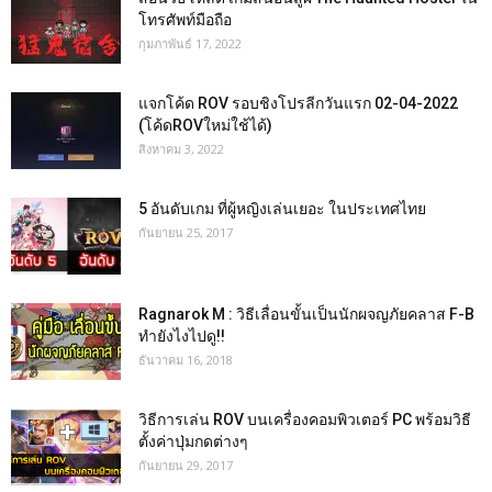
โทรศัพท์มือถือ
กุมภาพันธ์ 17, 2022
แจกโค้ด ROV รอบชิงโปรลีกวันแรก 02-04-2022
(โค้ดROVใหม่ใช้ได้)
สิงหาคม 3, 2022
5 อันดับเกม ที่ผู้หญิงเล่นเยอะ ในประเทศไทย
กันยายน 25, 2017
Ragnarok M : วิธีเลื่อนขั้นเป็นนักผจญภัยคลาส F-B
ทำยังไงไปดู!!
ธันวาคม 16, 2018
วิธีการเล่น ROV บนเครื่องคอมพิวเตอร์ PC พร้อมวิธี
ตั้งค่าปุ่มกดต่างๆ
กันยายน 29, 2017