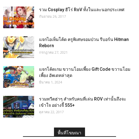
รวม Cosplay ฮีโร่ RoV ทั้งในและนอกประเทศ
กันยายน 26, 2017
แจกไอเท็มโค้ด ครูพิเศษจอมป่วน รีบอร์น Hitman
Reborn
กรกฎาคม 27, 2021
แจกโค้ดเกม ขวานโอมเพี้ยง Gift Code ขวานโอม
เพี้ยง อัพเดทล่าสุด
มีนาคม 1, 2024
รวมทวีตฮ่าๆ สำหรับคนที่เล่น ROV เท่านั้นถึงจะ
เข้าใจ อย่างจี้ 555+
ตุลาคม 22, 2017
พื้นที่โฆษณา