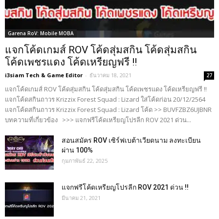
Garena RoV: Mobile MOBA
แจกโค้ดเกมส์ ROV โค้ดสุ่มสกิน โค้ดสุ่มสกิน
โค้ดเพชรแดง โค้ดเหรียญฟรี !!
i3siam Tech & Game Editor
-
ธันวาคม 18, 2021
27
แจกโค้ดเกมส์ ROV โค้ดสุ่มสกิน โค้ดสุ่มสกิน โค้ดเพชรแดง โค้ดเหรียญฟรี !!
แจกโค้ดสกินถาวร Krizzix Forest Squad : Lizard ใส่โค้ดก่อน 20/12/2564
แจกโค้ดสกินถาวร Krizzix Forest Squad : Lizard โค้ด >> BUVFZBZ6UJBNR
บทความที่เกี่ยวข้อง >>> แจกฟรีโค้ดเหรียญโปรลีก ROV 2021 ด่วน...
สอนสมัคร ROV เซิร์ฟเบต้าเวียดนาม ลงทะเบียน
ผ่าน 100%
กุมภาพันธ์ 22, 2025
แจกฟรีโค้ดเหรียญโปรลีก ROV 2021 ด่วน !!
มีนาคม 21, 2021