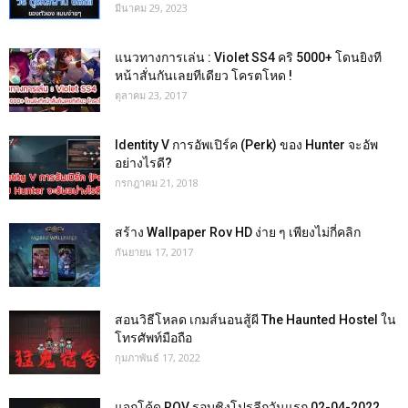
มีนาคม 29, 2023
แนวทางการเล่น : Violet SS4 คริ 5000+ โดนยิงที
หน้าสั่นกันเลยทีเดียว โครตโหด !
ตุลาคม 23, 2017
Identity V การอัพเปิร์ค (Perk) ของ Hunter จะอัพ
อย่างไรดี?
กรกฎาคม 21, 2018
สร้าง Wallpaper Rov HD ง่าย ๆ เพียงไม่กี่คลิก
กันยายน 17, 2017
สอนวิธีโหลด เกมส์นอนสู้ผี The Haunted Hostel ใน
โทรศัพท์มือถือ
กุมภาพันธ์ 17, 2022
แจกโค้ด ROV รอบชิงโปรลีกวันแรก 02-04-2022