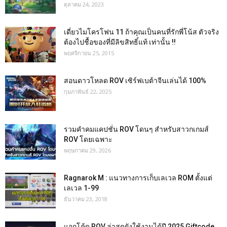
ตุลาคม 24, 2023
เดี่ยวไมโครโฟน 11 ถ้าคุณเป็นคนที่รักพี่โน้ส ตัวจริง
ต้องไปชื้อของที่มีลิขสิทธิ์แท้ เท่านั้น !!
พฤศจิกายน 25, 2015
สอนดาวโหลด ROV เซิร์ฟเบต้าจีนเล่นได้ 100%
กุมภาพันธ์ 22, 2025
รวมคำคมแคปชั่น ROV โดนๆ สำหรับสาวกเกมส์
ROV โดยเฉพาะ
พฤษภาคม 29, 2026
Ragnarok M : แนวทางการเก็บเลเวล ROM ตั้งแต่
เลเวล 1-99
ธันวาคม 23, 2018
แจกโค้ด ROV ล่าสุดยังใช้งานได้ปี 2025 Giftcode