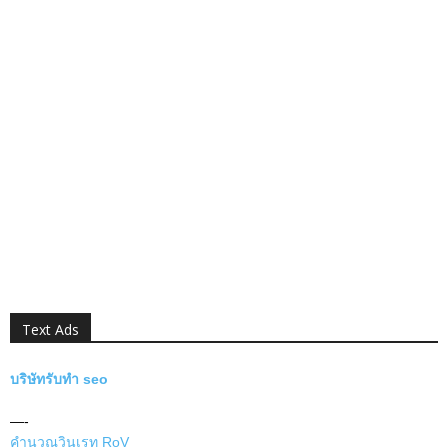
Text Ads
บริษัทรับทำ seo
—-
คำนวณวินเรท RoV