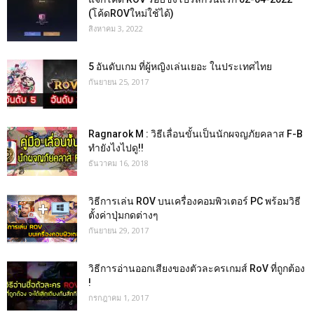
(โค้ดROVใหม่ใช้ได้)
สิงหาคม 3, 2022
5 อันดับเกม ที่ผู้หญิงเล่นเยอะ ในประเทศไทย
กันยายน 25, 2017
Ragnarok M : วิธีเลื่อนขั้นเป็นนักผจญภัยคลาส F-B
ทำยังไงไปดู!!
ธันวาคม 16, 2018
วิธีการเล่น ROV บนเครื่องคอมพิวเตอร์ PC พร้อมวิธี
ตั้งค่าปุ่มกดต่างๆ
กันยายน 29, 2017
วิธีการอ่านออกเสียงของตัวละครเกมส์ RoV ที่ถูกต้อง
!
กรกฎาคม 1, 2017