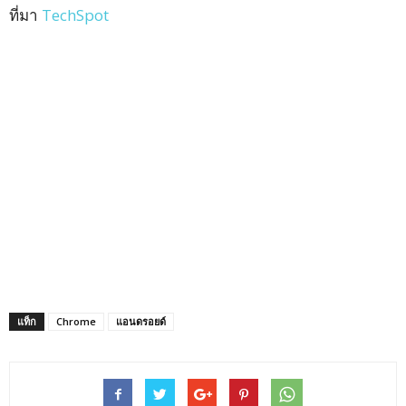
ที่มา
TechSpot
แท็ก
Chrome
แอนดรอยด์