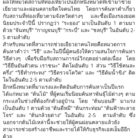
ผลให้หมวดสถานที่ท่องเที่ยวเป็นอีกหนึ่งหมวดที่เข้ามาช่วย
เยียวยาและผ่อนคลายจิตใจคนไทย โดยการค้นหาคำเกี่ยว
กับสถานที่ท่องเที่ยวตามจังหวัดต่างๆ และชื่อเมืองรองยอด
นิยมประจำปีนี้ ปรากฏว่า “ระยอง” มาเป็นอันดับ 1 ตามมา
ด้วย “จันทบุรี” “กาญจนบุรี” ”กระบี่” และ “ชลบุรี” ในอันดับ 2-
5 ตามลำดับ
สำหรับหมวดที่สามารถช่วยเยียวยาคนไทยคือหมวดการ
ค้นหาคำว่า “วิธี” และในปีนี้ผู้คนยังให้ความสนใจการค้นหา
วิธีต่างๆ เพื่อรับมือกับสถานการณ์วิกฤตอย่างต่อเนื่อง โดย
“วิธียืนยันตัวตน เราชนะ” ติดโผอันดับ 1 ส่วน “วิธีใช้คนละ
ครึ่ง” “วิธีทำกระทง” “วิธีตรวจโควิด” และ “วิธีต้มน้ำขิง” ติด
โผในอันดับ 2-5 ตามลำดับ
อีกหนึ่งหมวดที่มาแรงและติดอันดับการค้นหาเป็นปีแรก
ได้แก่หมวด “ต้นไม้” ที่ผู้คนเริ่มนิยมค้นหาพันธุ์ไม้ต่างๆ ตาม
กระแสในช่วงที่ต้องกักตัวอยู่บ้าน โดย “ต้นบอนสี” มาแรง
เป็นอันดับ 1 ตามด้วย “ต้นดีหมี” “ต้นกระท่อม” “ต้นฟ้าทะลาย
โจร” และ “ต้นกล้วยด่าง” ในอันดับ 2-5 ตามลำดับ ซึ่ง
นอกจากต้นไม้เหล่านี้จะช่วยให้ผู้คนผ่อนคลายแล้วยัง
สามารถช่วยสร้างอาชีพและรายได้ให้กับธุรกิจเอสเอ็มอีอีก
ด้วย