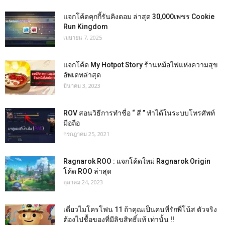
แจกโค้ดคุกกี้รันคิงดอม ล่าสุด 30,000เพชร Cookie
Run Kingdom
เมษายน 7, 2025
แจกโค้ด My Hotpot Story ร้านหม้อไฟแห่งความสุข
อัพเดทล่าสุด
มีนาคม 3, 2023
ROV สอนวิธีการทำชื่อ “ สี ” ทำได้ในระบบโทรศัพท์
มือถือ
กรกฎาคม 25, 2021
Ragnarok ROO : แจกโค้ดใหม่ Ragnarok Origin
โค้ด ROO ล่าสุด
ตุลาคม 24, 2023
เดี่ยวไมโครโฟน 11 ถ้าคุณเป็นคนที่รักพี่โน้ส ตัวจริง
ต้องไปชื้อของที่มีลิขสิทธิ์แท้ เท่านั้น !!