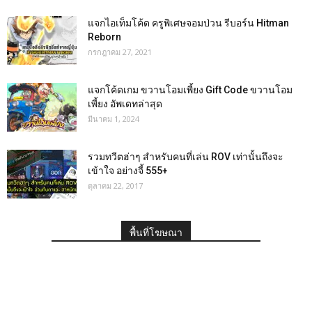
แจกไอเท็มโค้ด ครูพิเศษจอมป่วน รีบอร์น Hitman
Reborn
กรกฎาคม 27, 2021
แจกโค้ดเกม ขวานโอมเพี้ยง Gift Code ขวานโอม
เพี้ยง อัพเดทล่าสุด
มีนาคม 1, 2024
รวมทวีตฮ่าๆ สำหรับคนที่เล่น ROV เท่านั้นถึงจะ
เข้าใจ อย่างจี้ 555+
ตุลาคม 22, 2017
พื้นที่โฆษณา