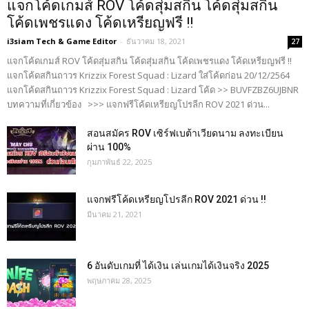
แจกโค้ดเกมส์ ROV โค้ดสุ่มสกิน โค้ดสุ่มสกิน
โค้ดเพชรแดง โค้ดเหรียญฟรี !!
i3siam Tech & Game Editor
-
ธันวาคม 18, 2021
27
แจกโค้ดเกมส์ ROV โค้ดสุ่มสกิน โค้ดสุ่มสกิน โค้ดเพชรแดง โค้ดเหรียญฟรี !!
แจกโค้ดสกินถาวร Krizzix Forest Squad : Lizard ใส่โค้ดก่อน 20/12/2564
แจกโค้ดสกินถาวร Krizzix Forest Squad : Lizard โค้ด >> BUVFZBZ6UJBNR
บทความที่เกี่ยวข้อง >>> แจกฟรีโค้ดเหรียญโปรลีก ROV 2021 ด่วน...
สอนสมัคร ROV เซิร์ฟเบต้าเวียดนาม ลงทะเบียน
ผ่าน 100%
กุมภาพันธ์ 22, 2025
แจกฟรีโค้ดเหรียญโปรลีก ROV 2021 ด่วน !!
มีนาคม 21, 2021
6 อันดับเกมที่ ได้เงิน เล่นเกมได้เงินจริง 2025
พฤษภาคม 28, 2025