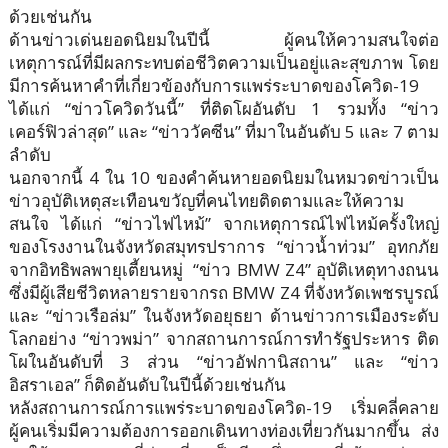
ด้วยเช่นกัน
ด้านข่าวเด่นยอดนิยมในปีนี้ ผู้คนให้ความสนใจต่อ
เหตุการณ์ที่มีผลกระทบต่อชีวิตความเป็นอยู่และสุขภาพ โดย
มีการค้นหาคำที่เกี่ยวข้องกับการแพร่ระบาดของโควิด-19
ได้แก่ “ข่าวโควิดวันนี้” ที่ติดโผอันดับ 1 รวมทั้ง “ข่าว
เคอร์ฟิวล่าสุด” และ “ข่าววัคซีน” ที่มาในอันดับ 5 และ 7 ตาม
ลำดับ
นอกจากนี้ 4 ใน 10 ของคำค้นหายอดนิยมในหมวดข่าวเป็น
ข่าวอุบัติเหตุสะเทือนขวัญที่คนไทยติดตามและให้ความ
สนใจ ได้แก่ “ข่าวไฟไหม้” จากเหตุการณ์ไฟไหม้ครั้งใหญ่
ของโรงงานในจังหวัดสมุทรปราการ “ข่าวน้ำท่วม” อุทกภัย
จากอิทธิพลพายุเตี้ยนหมู่ “ข่าว BMW Z4” อุบัติเหตุทางถนน
ซึ่งมีผู้เสียชีวิตหลายรายจากรถ BMW Z4 ที่จังหวัดเพชรบูรณ์
และ “ข่าวเรือล่ม” ในจังหวัดอยุธยา ด้านข่าวการเมืองระดับ
โลกอย่าง “ข่าวพม่า” จากสถานการณ์การทำรัฐประหาร ติด
โผในอันดับที่ 3 ส่วน “ข่าวอัฟกานิสถาน” และ “ข่าว
อิสราเอล” ก็ติดอันดับในปีนี้ด้วยเช่นกัน
หลังสถานการณ์การแพร่ระบาดของโควิด-19 เริ่มคลี่คลาย
ผู้คนเริ่มมีความต้องการออกเดินทางท่องเที่ยวกันมากขึ้น ส่ง