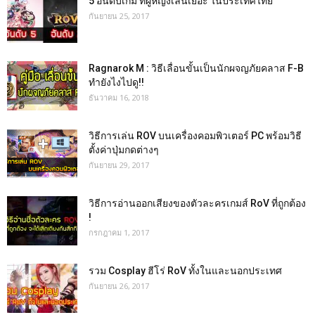
5 อันดับเกม ที่ผู้หญิงเล่นเยอะ ในประเทศไทย
กันยายน 25, 2017
Ragnarok M : วิธีเลื่อนขั้นเป็นนักผจญภัยคลาส F-B
ทำยังไงไปดู!!
ธันวาคม 16, 2018
วิธีการเล่น ROV บนเครื่องคอมพิวเตอร์ PC พร้อมวิธี
ตั้งค่าปุ่มกดต่างๆ
กันยายน 29, 2017
วิธีการอ่านออกเสียงของตัวละครเกมส์ RoV ที่ถูกต้อง
!
กรกฎาคม 1, 2017
รวม Cosplay ฮีโร่ RoV ทั้งในและนอกประเทศ
กันยายน 26, 2017