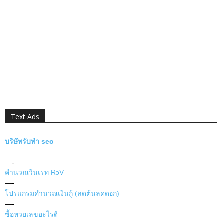
Text Ads
บริษัทรับทำ seo
—-
คำนวณวินเรท RoV
—-
โปรแกรมคำนวณเงินกู้ (ลดต้นลดดอก)
—-
ซื้อหวยเลขอะไรดี