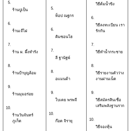
วิธีต้มน้ำขิง 
ร้านปูเป็น 
ท็อป ณฐกร
วิธีลงทะเบียน เรา
ร้่านเจ๊ไฝ
รักกัน
คิมซอนโฮ
ร้าน ผ. ผึ้งทำรัง
วิธีทำน้ำกระชาย
ลี ฐานัฐพ์ 
ร้านป้าบุญล้อม
วิธีรายงานตัวว่าง
อแมนด้า 
งานผ่านเน็ต
ร้านมุมอร่อย
ใบเตย พรพจี 
วิธีสมัครสินเชื่อ
เสริมพลังฐานราก
ร้านวันจันทร์ 
ภูเก็ต 
ก๊อต จิรายุ
วิธีจองหุ้น