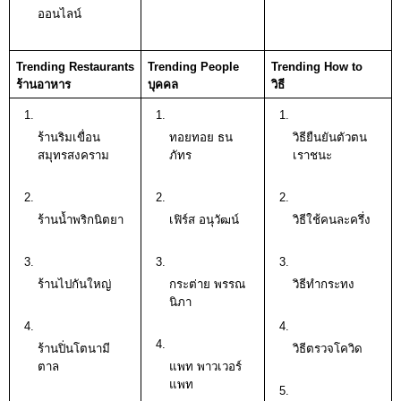
ออนไลน์ 
Trending Restaurants
Trending People
Trending How to
ร้านอาหาร 
บุคคล 
วิธี
ร้านริมเขื่อน 
ทอยทอย ธน
วิธียืนยันตัวตน 
สมุทรสงคราม 
ภัทร 
เราชนะ 
ร้านน้ำพริกนิตยา
เฟิร์ส อนุวัฒน์ 
วิธีใช้คนละครึ่ง
ร้านไปกันใหญ่ 
กระต่าย พรรณ
วิธีทำกระทง
นิภา 
ร้านปิ่นโตนามี
วิธีตรวจโควิด
ตาล 
แพท พาวเวอร์
แพท