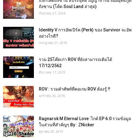
แจกโค้ดถังซาน สัประยุทธ์วิญญาจารย์ จอมยุทธ์ภูต
ถังซาน (โค้ด Soul Land ล่าสุด)
กันยายน 27, 2024
Identity V การอัพเปิร์ค (Perk) ของ Survivor จะอัพ
อย่างไรดี?
กรกฎาคม 21, 2018
รวม 25โค๊ดเก่า ROV ที่ยังสามารถเติมได้
17/12/2562
ธันวาคม 17, 2019
ROV : รวมคำศัพท์ที่คอเกม ROV ต้องรู้ !!
มกราคม 20, 2018
Ragnarok M Eternal Love :ไกด์ EP 6.0 รวมข้อมูล
ในส่วนที่สำคัญๆ By : ZNicker
ตุลาคม 29, 2019