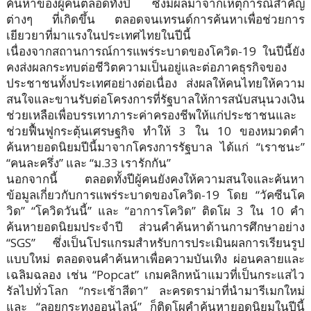
ค้นหาของผู้คนตลอดทั้งปี ซึ่งมีผลมาจากเหตุการณ์สำคัญ
ต่างๆ ที่เกิดขึ้น ตลอดจนเทรนด์การค้นหาเพื่อช่วยการ
เยียวยาที่มาแรงในประเทศไทยในปีนี้
เนื่องจากสถานการณ์การแพร่ระบาดของโควิด-19 ในปีนี้ยัง
คงส่งผลกระทบต่อชีวิตความเป็นอยู่และต่อภาคธุรกิจของ
ประชาชนทั้งประเทศอย่างต่อเนื่อง ส่งผลให้คนไทยให้ความ
สนใจและขานรับต่อโครงการที่รัฐบาลให้การสนับสนุนวงเงิน
ช่วยเหลือเพื่อบรรเทาภาระค่าครองชีพให้แก่ประชาชนและ
ช่วยฟื้นฟูกระตุ้นเศรษฐกิจ ทำให้ 3 ใน 10 ของหมวดคำ
ค้นหายอดนิยมปีนี้มาจากโครงการรัฐบาล ได้แก่ “เราชนะ”
“คนละครึ่ง” และ “ม.33 เรารักกัน”
นอกจากนี้ ตลอดทั้งปีผู้คนยังคงให้ความสนใจและค้นหา
ข้อมูลเกี่ยวกับการแพร่ระบาดของโควิด-19 โดย “วัคซีนโค
วิด” “โควิดวันนี้” และ “อาการโควิด” ติดโผ 3 ใน 10 คำ
ค้นหายอดนิยมประจำปี ส่วนคำค้นหาด้านการศึกษาอย่าง
“SGS” ซึ่งเป็นโปรแกรมสำหรับการประเมินผลการเรียนรูป
แบบใหม่ ตลอดจนคำค้นหาเพื่อความบันเทิง ผ่อนคลายและ
เฉลิมฉลอง เช่น “Popcat” เกมคลิกหน้าแมวที่เป็นกระแสไว
รัลไปทั่วโลก “กระเช้าสีดา” ละครดราม่าที่นำมารีเมกใหม่
และ “ลอยกระทงออนไลน์” ก็ติดโผคำค้นหายอดนิยมในปีนี้