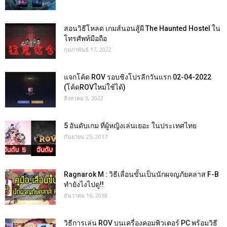
สอนวิธีโหลด เกมส์นอนสู้ผี The Haunted Hostel ใน
โทรศัพท์มือถือ
กุมภาพันธ์ 17, 2022
แจกโค้ด ROV รอบชิงโปรลีกวันแรก 02-04-2022
(โค้ดROVใหม่ใช้ได้)
สิงหาคม 3, 2022
5 อันดับเกม ที่ผู้หญิงเล่นเยอะ ในประเทศไทย
กันยายน 25, 2017
Ragnarok M : วิธีเลื่อนขั้นเป็นนักผจญภัยคลาส F-B
ทำยังไงไปดู!!
ธันวาคม 16, 2018
วิธีการเล่น ROV บนเครื่องคอมพิวเตอร์ PC พร้อมวิธี