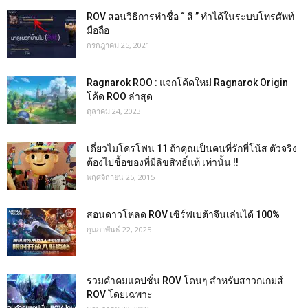
ROV สอนวิธีการทำชื่อ “ สี ” ทำได้ในระบบโทรศัพท์
มือถือ
กรกฎาคม 25, 2021
Ragnarok ROO : แจกโค้ดใหม่ Ragnarok Origin
โค้ด ROO ล่าสุด
ตุลาคม 24, 2023
เดี่ยวไมโครโฟน 11 ถ้าคุณเป็นคนที่รักพี่โน้ส ตัวจริง
ต้องไปชื้อของที่มีลิขสิทธิ์แท้ เท่านั้น !!
พฤศจิกายน 25, 2015
สอนดาวโหลด ROV เซิร์ฟเบต้าจีนเล่นได้ 100%
กุมภาพันธ์ 22, 2025
รวมคำคมแคปชั่น ROV โดนๆ สำหรับสาวกเกมส์
ROV โดยเฉพาะ