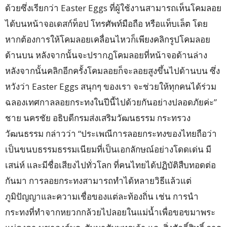
ด้วยซึ่งเรียกว่า Easter Eggs ที่ผู้ใช้งานสามารถเห็นโคมลอย
ได้บนหน้าจอเดสก์ท็อป โทรศัพท์มือถือ หรือแท็บเล็ต โดย
หากต้องการให้โคมลอยเคลื่อนไหวก็เพียงคลิกรูปโคมลอย
ด้านบน หลังจากนั้นจะปรากฎโคมลอยที่หน้าจอด้านล่าง
หลังจากนั้นคลิกอีกครั้งโคมลอยก็จะลอยสูงขึ้นไปด้านบน ซึ่ง
หวังว่า Easter Eggs สนุกๆ ของเรา จะช่วยให้ทุกคนได้ร่วม
ฉลองเทศกาลลอยกระทงในปีนี้ไปด้วยกันอย่างปลอดภัยค่ะ”
ชาย นครชัย อธิบดีกรมส่งเสริมวัฒนธรรม กระทรวง
วัฒนธรรม กล่าวว่า “ประเพณีการลอยกระทงของไทยถือว่า
เป็นขนบธรรมธรรมเนียมที่เป็นเอกลักษณ์อย่างโดดเด่น มี
เสน่ห์ และมีชื่อเสียงไปทั่วโลก ที่คนไทยได้ปฏิบัติสืบทอดต่อ
กันมา การลอยกระทงสามารถทำได้หลายวิธีแล้วแต่
ภูมิปัญญาและความเชื่อของแต่ละท้องถิ่น เช่น การนำ
กระทงที่ทำจากหยวกกล้วยไปลอยในแม่น้ำเพื่อขอขมาพระ