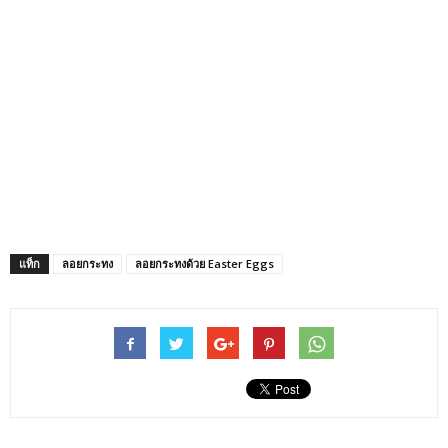
แท็ก
ลอยกระทง
ลอยกระทงด้วย Easter Eggs