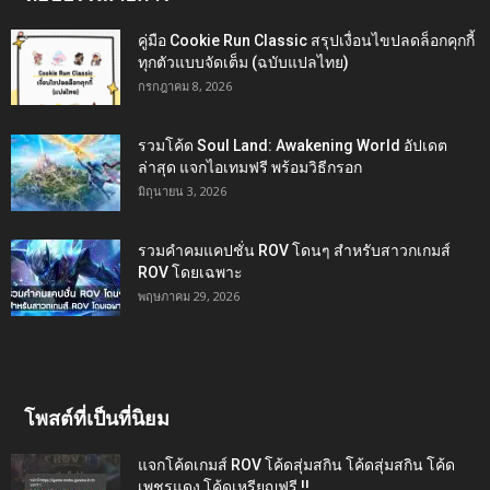
คู่มือ Cookie Run Classic สรุปเงื่อนไขปลดล็อกคุกกี้
ทุกตัวแบบจัดเต็ม (ฉบับแปลไทย)
กรกฎาคม 8, 2026
รวมโค้ด Soul Land: Awakening World อัปเดต
ล่าสุด แจกไอเทมฟรี พร้อมวิธีกรอก
มิถุนายน 3, 2026
รวมคำคมแคปชั่น ROV โดนๆ สำหรับสาวกเกมส์
ROV โดยเฉพาะ
พฤษภาคม 29, 2026
โพสต์ที่เป็นที่นิยม
แจกโค้ดเกมส์ ROV โค้ดสุ่มสกิน โค้ดสุ่มสกิน โค้ด
เพชรแดง โค้ดเหรียญฟรี !!