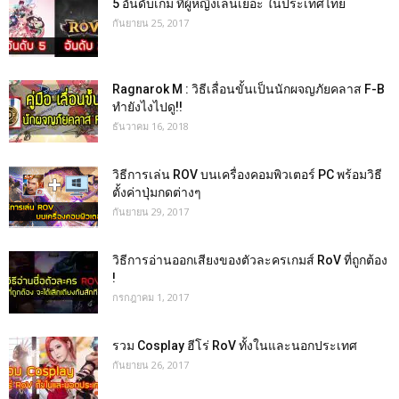
5 อันดับเกม ที่ผู้หญิงเล่นเยอะ ในประเทศไทย
กันยายน 25, 2017
Ragnarok M : วิธีเลื่อนขั้นเป็นนักผจญภัยคลาส F-B
ทำยังไงไปดู!!
ธันวาคม 16, 2018
วิธีการเล่น ROV บนเครื่องคอมพิวเตอร์ PC พร้อมวิธี
ตั้งค่าปุ่มกดต่างๆ
กันยายน 29, 2017
วิธีการอ่านออกเสียงของตัวละครเกมส์ RoV ที่ถูกต้อง
!
กรกฎาคม 1, 2017
รวม Cosplay ฮีโร่ RoV ทั้งในและนอกประเทศ
กันยายน 26, 2017