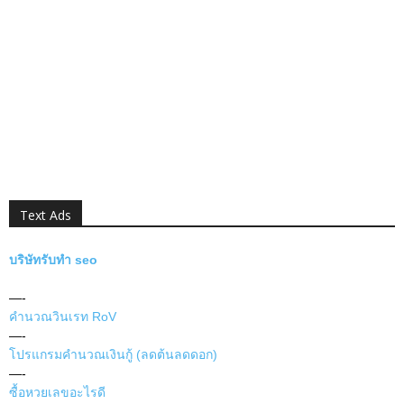
Text Ads
บริษัทรับทำ seo
—-
คำนวณวินเรท RoV
—-
โปรแกรมคำนวณเงินกู้ (ลดต้นลดดอก)
—-
ซื้อหวยเลขอะไรดี