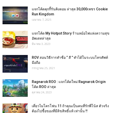
แจกโค้ดคุกกี้รันคิงดอม ล่าสุด 30,000เพชร Cookie
Run Kingdom
เมษายน 7, 2025
แจกโค้ด My Hotpot Story ร้านหม้อไฟแห่งความสุข
อัพเดทล่าสุด
มีนาคม 3, 2023
ROV สอนวิธีการทำชื่อ “ สี ” ทำได้ในระบบโทรศัพท์
มือถือ
กรกฎาคม 25, 2021
Ragnarok ROO : แจกโค้ดใหม่ Ragnarok Origin
โค้ด ROO ล่าสุด
ตุลาคม 24, 2023
เดี่ยวไมโครโฟน 11 ถ้าคุณเป็นคนที่รักพี่โน้ส ตัวจริง
ต้องไปชื้อของที่มีลิขสิทธิ์แท้ เท่านั้น !!