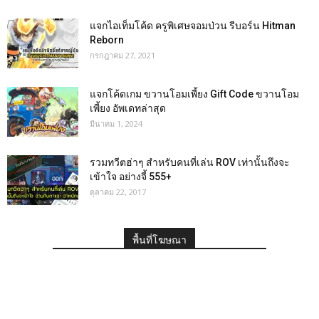
แจกไอเท็มโค้ด ครูพิเศษจอมป่วน รีบอร์น Hitman
Reborn
กรกฎาคม 27, 2021
แจกโค้ดเกม ขวานโอมเพี้ยง Gift Code ขวานโอม
เพี้ยง อัพเดทล่าสุด
มีนาคม 1, 2024
รวมทวีตฮ่าๆ สำหรับคนที่เล่น ROV เท่านั้นถึงจะ
เข้าใจ อย่างจี้ 555+
ตุลาคม 22, 2017
พื้นที่โฆษณา