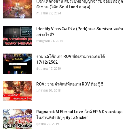
แจกโค้ดถังซาน สัประยุทธ์วิญญาจารย์ จอมยุทธ์ภูต
ถังซาน (โค้ด Soul Land ล่าสุด)
กันยายน 27, 2024
Identity V การอัพเปิร์ค (Perk) ของ Survivor จะอัพ
อย่างไรดี?
กรกฎาคม 21, 2018
รวม 25โค๊ดเก่า ROV ที่ยังสามารถเติมได้
17/12/2562
ธันวาคม 17, 2019
ROV : รวมคำศัพท์ที่คอเกม ROV ต้องรู้ !!
มกราคม 20, 2018
Ragnarok M Eternal Love :ไกด์ EP 6.0 รวมข้อมูล
ในส่วนที่สำคัญๆ By : ZNicker
ตุลาคม 29, 2019