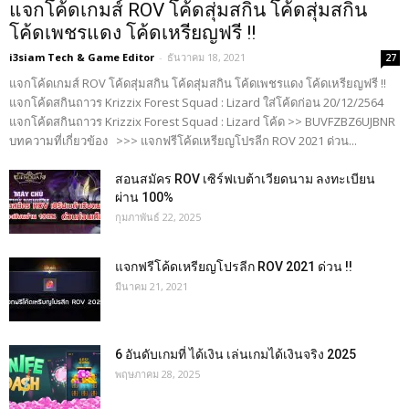
แจกโค้ดเกมส์ ROV โค้ดสุ่มสกิน โค้ดสุ่มสกิน
โค้ดเพชรแดง โค้ดเหรียญฟรี !!
i3siam Tech & Game Editor
-
ธันวาคม 18, 2021
27
แจกโค้ดเกมส์ ROV โค้ดสุ่มสกิน โค้ดสุ่มสกิน โค้ดเพชรแดง โค้ดเหรียญฟรี !!
แจกโค้ดสกินถาวร Krizzix Forest Squad : Lizard ใส่โค้ดก่อน 20/12/2564
แจกโค้ดสกินถาวร Krizzix Forest Squad : Lizard โค้ด >> BUVFZBZ6UJBNR
บทความที่เกี่ยวข้อง >>> แจกฟรีโค้ดเหรียญโปรลีก ROV 2021 ด่วน...
สอนสมัคร ROV เซิร์ฟเบต้าเวียดนาม ลงทะเบียน
ผ่าน 100%
กุมภาพันธ์ 22, 2025
แจกฟรีโค้ดเหรียญโปรลีก ROV 2021 ด่วน !!
มีนาคม 21, 2021
6 อันดับเกมที่ ได้เงิน เล่นเกมได้เงินจริง 2025
พฤษภาคม 28, 2025