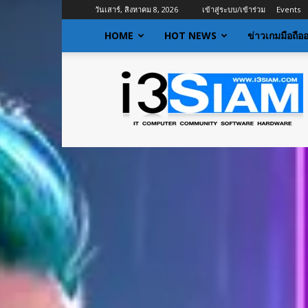
วันเสาร์, สิงหาคม 8, 2026
เข้าสู่ระบบ/เข้าร่วม
Events
HOME
HOT NEWS
ข่าวเกมมือถือ
I3siam
|
ข่าว
ไอที
อัพเดท
ข้อมูล
ข่าวสาร
เกี่ยว
กับ
ข่าว
เทคโนโลยี