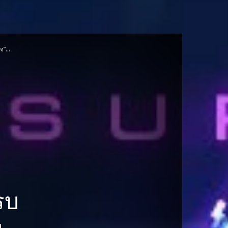
”...
รบ