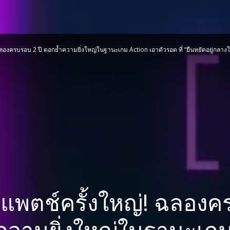
ฉลองครบรอบ 2 ปี ตอกย้ำความยิ่งใหญ่ในฐานะเกม Action เอาตัวรอด ที่ “ยืนหยัดอยู่กลางใจ
ตแพตช์ครั้งใหญ่! ฉลองค