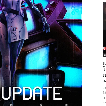
G
แ
โ
เ
i3
แจ
โค
: 
Kr