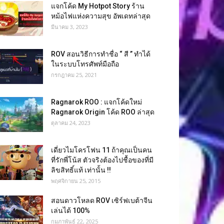
แจกโค้ด My Hotpot Story ร้าน
หม้อไฟแห่งความสุข อัพเดทล่าสุด
มีนาคม 3, 2023
ROV สอนวิธีการทำชื่อ “ สี ” ทำได้
ในระบบโทรศัพท์มือถือ
กรกฎาคม 25, 2021
Ragnarok ROO : แจกโค้ดใหม่
Ragnarok Origin โค้ด ROO ล่าสุด
ตุลาคม 24, 2023
เดี่ยวไมโครโฟน 11 ถ้าคุณเป็นคน
ที่รักพี่โน้ส ตัวจริงต้องไปชื้อของที่มี
ลิขสิทธิ์แท้ เท่านั้น !!
พฤศจิกายน 25, 2015
สอนดาวโหลด ROV เซิร์ฟเบต้าจีน
เล่นได้ 100%
กุมภาพันธ์ 22, 2025