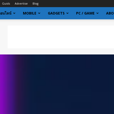
Guids
Advertise
Blog
ออนไลน์
MOBILE
GADGETS
PC / GAME
ABO