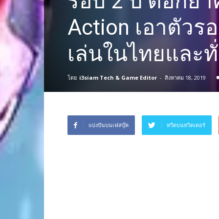
รอบ 2 ปี ตอกย้
Action เอาตัวรอด 
เล่นในไทยและทั
โดย
i3siam Tech & Game Editor
-
สิงหาคม 18, 2019
แบ่งปันบนเฟสบุ๊ค
ทวีตบนทวิตเตอร์