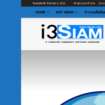
วันพฤหัสบดี, สิงหาคม 6, 2026
เข้าสู่ระบบ/เข้าร่วม
Even
HOME
HOT NEWS
ข่าวเกมมือถือ
I3siam
|
ข่าว
ไอที
อัพเดท
ข้อมูล
ข่าวสาร
เกี่ยว
กับ
ข่าว
เทคโนโลยี