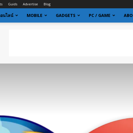
ts
Guids
Advertise
Blog
ออนไลน์
MOBILE
GADGETS
PC / GAME
ABO