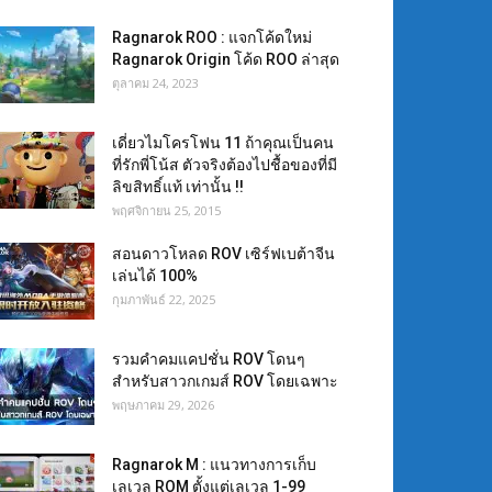
Ragnarok ROO : แจกโค้ดใหม่
Ragnarok Origin โค้ด ROO ล่าสุด
ตุลาคม 24, 2023
เดี่ยวไมโครโฟน 11 ถ้าคุณเป็นคน
ที่รักพี่โน้ส ตัวจริงต้องไปชื้อของที่มี
ลิขสิทธิ์แท้ เท่านั้น !!
พฤศจิกายน 25, 2015
สอนดาวโหลด ROV เซิร์ฟเบต้าจีน
เล่นได้ 100%
กุมภาพันธ์ 22, 2025
รวมคำคมแคปชั่น ROV โดนๆ
สำหรับสาวกเกมส์ ROV โดยเฉพาะ
พฤษภาคม 29, 2026
Ragnarok M : แนวทางการเก็บ
เลเวล ROM ตั้งแต่เลเวล 1-99