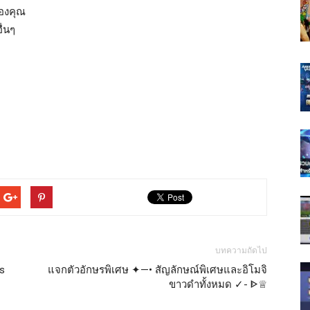
ของคุณ
่นๆ
บทความถัดไป
s
แจกตัวอักษรพิเศษ ✦—• สัญลักษณ์พิเศษและอิโมจิ
ขาวดำทั้งหมด ✓- ᐈ♕