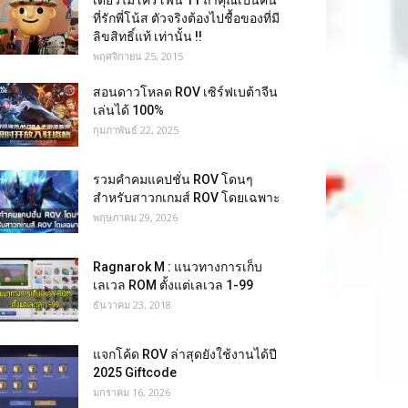
เดี่ยวไมโครโฟน 11 ถ้าคุณเป็นคน
ที่รักพี่โน้ส ตัวจริงต้องไปชื้อของที่มี
ลิขสิทธิ์แท้ เท่านั้น !!
พฤศจิกายน 25, 2015
สอนดาวโหลด ROV เซิร์ฟเบต้าจีน
เล่นได้ 100%
กุมภาพันธ์ 22, 2025
รวมคำคมแคปชั่น ROV โดนๆ
สำหรับสาวกเกมส์ ROV โดยเฉพาะ
พฤษภาคม 29, 2026
Ragnarok M : แนวทางการเก็บ
เลเวล ROM ตั้งแต่เลเวล 1-99
ธันวาคม 23, 2018
แจกโค้ด ROV ล่าสุดยังใช้งานได้ปี
2025 Giftcode
มกราคม 16, 2026