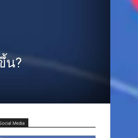
ึ้น?
Social Media