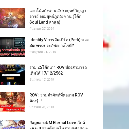
แจกโค้ดถังซาน สัประยุทธ์วิญญา
จารย์ จอมยุทธ์ภูตถังซาน (โค้ด
Soul Land ล่าสุด)
กันยายน 27, 2024
Identity V การอัพเปิร์ค (Perk) ของ
Survivor จะอัพอย่างไรดี?
กรกฎาคม 21, 2018
รวม 25โค๊ดเก่า ROV ที่ยังสามารถ
เติมได้ 17/12/2562
ธันวาคม 17, 2019
ROV : รวมคำศัพท์ที่คอเกม ROV
ต้องรู้ !!
มกราคม 20, 2018
Ragnarok M Eternal Love :ไกด์
EP 6.0 รวมข้อมูลในส่วนที่สำคัญๆ