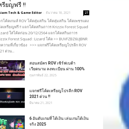
หรียญฟรี !!
siam Tech & Game Editor
-
ธันวาคม 18, 2021
27
กโค้ดเกมส์ ROV โค้ดสุ่มสกิน โค้ดสุ่มสกิน โค้ดเพชรแดง
้ดเหรียญฟรี !! แจกโค้ดสกินถาวร Krizzix Forest Squad
Lizard ใส่โค้ดก่อน 20/12/2564 แจกโค้ดสกินถาวร
izzix Forest Squad : Lizard โค้ด >> BUVFZBZ6UJBNR
ความที่เกี่ยวข้อง >>> แจกฟรีโค้ดเหรียญโปรลีก ROV
21 ด่วน...
สอนสมัคร ROV เซิร์ฟเบต้า
เวียดนาม ลงทะเบียน ผ่าน 100%
กุมภาพันธ์ 22, 2025
แจกฟรีโค้ดเหรียญโปรลีก ROV
2021 ด่วน !!
มีนาคม 21, 2021
6 อันดับเกมที่ ได้เงิน เล่นเกมได้เงิน
จริง 2025