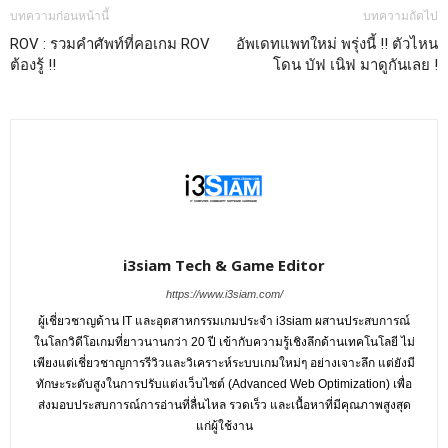
บทความก่อนหน้านี้
บทความถัดไป
ROV : รวมคำศัพท์ที่คอเกม ROV
อัพเดทแพทใหม่ พรุ่งนี้ !! ตัวไหน
ต้องรู้ !!
โดน บัฟ เนิฟ มาดูกันเลย !
i3siam Tech & Game Editor
https://www.i3siam.com/
ผู้เชี่ยวชาญด้าน IT และอุตสาหกรรมเกมประจำ i3siam ผสานประสบการณ์
ในโลกวิดีโอเกมที่ยาวนานกว่า 20 ปี เข้ากับความรู้เชิงลึกด้านเทคโนโลยี ไม่
เพียงแต่เชี่ยวชาญการรีวิวและวิเคราะห์ระบบเกมใหม่ๆ อย่างเจาะลึก แต่ยังมี
ทักษะระดับสูงในการปรับแต่งเว็บไซต์ (Advanced Web Optimization) เพื่อ
ส่งมอบประสบการณ์การอ่านที่ลื่นไหล รวดเร็ว และเนื้อหาที่มีคุณภาพสูงสุด
แก่ผู้ใช้งาน