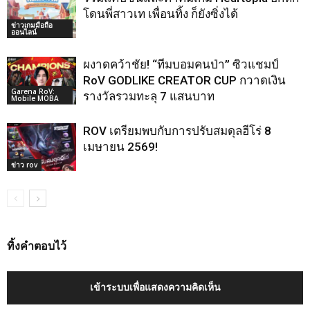
โดนพี่สาวเท เพื่อนทิ้ง ก็ยังซิ่งได้
ข่าวเกมมือถือ
ออนไลน์
ผงาดคว้าชัย! “ทีมบอมคนป่า” ซิวแชมป์
RoV GODLIKE CREATOR CUP กวาดเงิน
Garena RoV:
รางวัลรวมทะลุ 7 แสนบาท
Mobile MOBA
ROV เตรียมพบกับการปรับสมดุลฮีโร่ 8
เมษายน 2569!
ข่าว rov
ทิ้งคำตอบไว้
เข้าระบบเพื่อแสดงความคิดเห็น