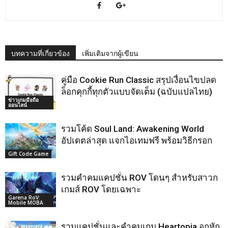
บทความที่เกี่ยวข้อง
เพิ่มเติมจากผู้เขียน
คู่มือ Cookie Run Classic สรุปเงื่อนไขปลด
ล็อกคุกกี้ทุกตัวแบบจัดเต็ม (ฉบับแปลไทย)
ข่าวเกมมือถือ
ออนไลน์
รวมโค้ด Soul Land: Awakening World
อัปเดตล่าสุด แจกไอเทมฟรี พร้อมวิธีกรอก
Gift Code Game
รวมคำคมแคปชั่น ROV โดนๆ สำหรับสาวก
เกมส์ ROV โดยเฉพาะ
Garena RoV:
Mobile MOBA
รวมแคปชั่นและคำคมเกม Heartopia อกหัก