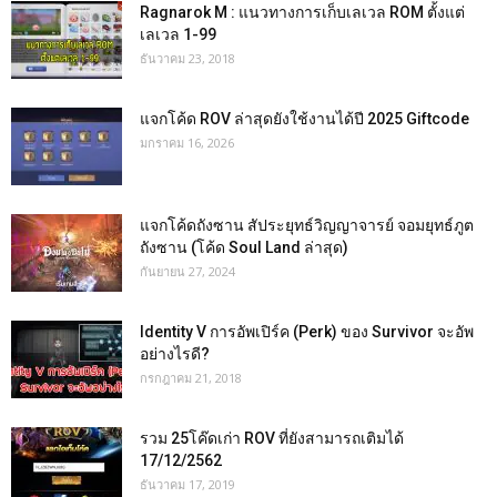
Ragnarok M : แนวทางการเก็บเลเวล ROM ตั้งแต่
เลเวล 1-99
ธันวาคม 23, 2018
แจกโค้ด ROV ล่าสุดยังใช้งานได้ปี 2025 Giftcode
มกราคม 16, 2026
แจกโค้ดถังซาน สัประยุทธ์วิญญาจารย์ จอมยุทธ์ภูต
ถังซาน (โค้ด Soul Land ล่าสุด)
กันยายน 27, 2024
Identity V การอัพเปิร์ค (Perk) ของ Survivor จะอัพ
อย่างไรดี?
กรกฎาคม 21, 2018
รวม 25โค๊ดเก่า ROV ที่ยังสามารถเติมได้
17/12/2562
ธันวาคม 17, 2019