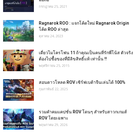
กรกฎาคม 25, 2021
Ragnarok ROO : แจกโค้ดใหม่ Ragnarok Origin
โค้ด ROO ล่าสุด
ตุลาคม 24, 2023
เดี่ยวไมโครโฟน 11 ถ้าคุณเป็นคนที่รักพี่โน้ส ตัวจริง
ต้องไปชื้อของที่มีลิขสิทธิ์แท้ เท่านั้น !!
พฤศจิกายน 25, 2015
สอนดาวโหลด ROV เซิร์ฟเบต้าจีนเล่นได้ 100%
กุมภาพันธ์ 22, 2025
รวมคำคมแคปชั่น ROV โดนๆ สำหรับสาวกเกมส์
ROV โดยเฉพาะ
พฤษภาคม 29, 2026