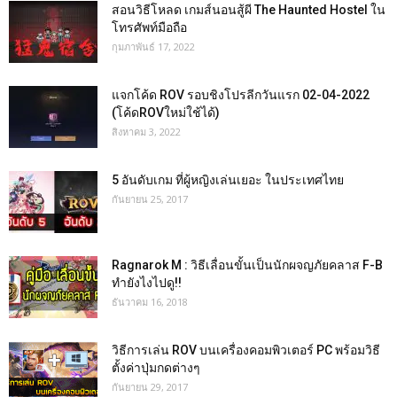
สอนวิธีโหลด เกมส์นอนสู้ผี The Haunted Hostel ใน
โทรศัพท์มือถือ
กุมภาพันธ์ 17, 2022
แจกโค้ด ROV รอบชิงโปรลีกวันแรก 02-04-2022
(โค้ดROVใหม่ใช้ได้)
สิงหาคม 3, 2022
5 อันดับเกม ที่ผู้หญิงเล่นเยอะ ในประเทศไทย
กันยายน 25, 2017
Ragnarok M : วิธีเลื่อนขั้นเป็นนักผจญภัยคลาส F-B
ทำยังไงไปดู!!
ธันวาคม 16, 2018
วิธีการเล่น ROV บนเครื่องคอมพิวเตอร์ PC พร้อมวิธี
ตั้งค่าปุ่มกดต่างๆ
กันยายน 29, 2017