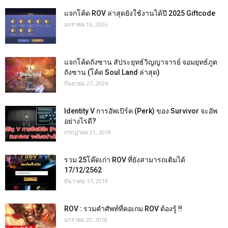
แจกโค้ด ROV ล่าสุดยังใช้งานได้ปี 2025 Giftcode
มกราคม 16, 2026
แจกโค้ดถังซาน สัประยุทธ์วิญญาจารย์ จอมยุทธ์ภูต
ถังซาน (โค้ด Soul Land ล่าสุด)
กันยายน 27, 2024
Identity V การอัพเปิร์ค (Perk) ของ Survivor จะอัพ
อย่างไรดี?
กรกฎาคม 21, 2018
รวม 25โค๊ดเก่า ROV ที่ยังสามารถเติมได้
17/12/2562
ธันวาคม 17, 2019
ROV : รวมคำศัพท์ที่คอเกม ROV ต้องรู้ !!
มกราคม 20, 2018