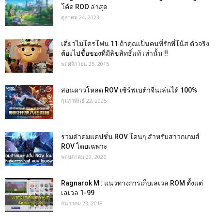
โค้ด ROO ล่าสุด
ตุลาคม 24, 2023
เดี่ยวไมโครโฟน 11 ถ้าคุณเป็นคนที่รักพี่โน้ส ตัวจริง
ต้องไปชื้อของที่มีลิขสิทธิ์แท้ เท่านั้น !!
พฤศจิกายน 25, 2015
สอนดาวโหลด ROV เซิร์ฟเบต้าจีนเล่นได้ 100%
กุมภาพันธ์ 22, 2025
รวมคำคมแคปชั่น ROV โดนๆ สำหรับสาวกเกมส์
ROV โดยเฉพาะ
พฤษภาคม 29, 2026
Ragnarok M : แนวทางการเก็บเลเวล ROM ตั้งแต่
เลเวล 1-99
ธันวาคม 23, 2018