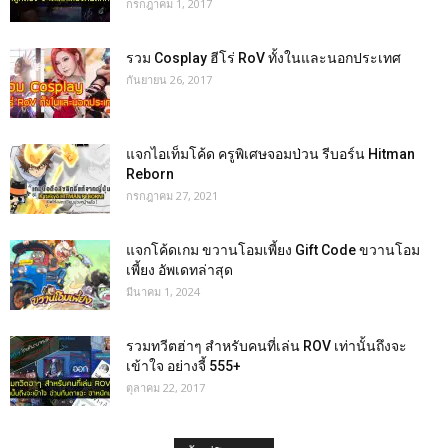
กรกฎาคม 1, 2017
รวม Cosplay ฮีโร่ RoV ทั้งในและนอกประเทศ
กันยายน 26, 2017
แจกไอเท็มโค้ด ครูพิเศษจอมป่วน รีบอร์น Hitman
Reborn
กรกฎาคม 27, 2021
แจกโค้ดเกม ขวานโอมเพี้ยง Gift Code ขวานโอม
เพี้ยง อัพเดทล่าสุด
มีนาคม 1, 2024
รวมทวีตฮ่าๆ สำหรับคนที่เล่น ROV เท่านั้นถึงจะ
เข้าใจ อย่างจี้ 555+
ตุลาคม 22, 2017