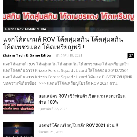
Garena RoV: Mobile MOBA
แจกโค้ดเกมส์ ROV โค้ดสุ่มสกิน โค้ดสุ่มสกิน
โค้ดเพชรแดง โค้ดเหรียญฟรี !!
i3siam Tech & Game Editor
-
ธันวาคม 18, 2021
27
แจกโค้ดเกมส์ ROV โค้ดสุ่มสกิน โค้ดสุ่มสกิน โค้ดเพชรแดง โค้ดเหรียญฟรี !!
แจกโค้ดสกินถาวร Krizzix Forest Squad : Lizard ใส่โค้ดก่อน 20/12/2564
แจกโค้ดสกินถาวร Krizzix Forest Squad : Lizard โค้ด >> BUVFZBZ6UJBNR
บทความที่เกี่ยวข้อง >>> แจกฟรีโค้ดเหรียญโปรลีก ROV 2021 ด่วน...
สอนสมัคร ROV เซิร์ฟเบต้าเวียดนาม ลงทะเบียน
ผ่าน 100%
กุมภาพันธ์ 22, 2025
แจกฟรีโค้ดเหรียญโปรลีก ROV 2021 ด่วน !!
มีนาคม 21, 2021