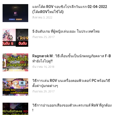
แจกโค้ด ROV รอบชิงโปรลีกวันแรก 02-04-2022
(โค้ดROVใหม่ใช้ได้)
สิงหาคม 3, 2022
5 อันดับเกม ที่ผู้หญิงเล่นเยอะ ในประเทศไทย
กันยายน 25, 2017
Ragnarok M : วิธีเลื่อนขั้นเป็นนักผจญภัยคลาส F-B
ทำยังไงไปดู!!
ธันวาคม 16, 2018
วิธีการเล่น ROV บนเครื่องคอมพิวเตอร์ PC พร้อมวิธี
ตั้งค่าปุ่มกดต่างๆ
กันยายน 29, 2017
วิธีการอ่านออกเสียงของตัวละครเกมส์ RoV ที่ถูกต้อง
!