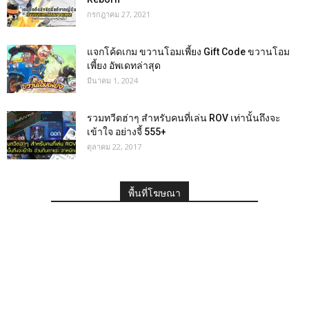
กรกฎาคม 27, 2021
แจกโค้ดเกม ขวานโอมเพี้ยง Gift Code ขวานโอม
เพี้ยง อัพเดทล่าสุด
มีนาคม 1, 2024
รวมทวีตฮ่าๆ สำหรับคนที่เล่น ROV เท่านั้นถึงจะ
เข้าใจ อย่างจี้ 555+
ตุลาคม 22, 2017
พื้นที่โฆษณา