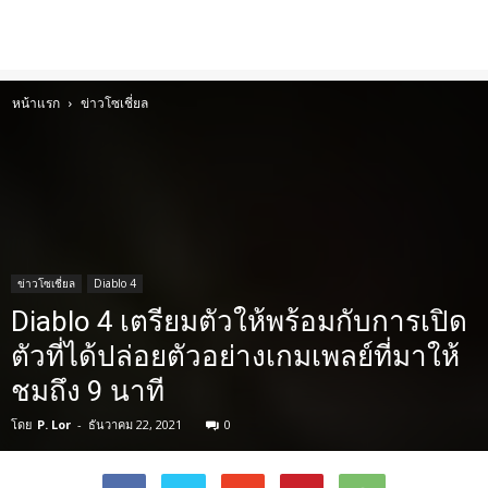
หน้าแรก
ข่าวโซเชี่ยล
ข่าวโซเชี่ยล
Diablo 4
Diablo 4 เตรียมตัวให้พร้อมกับการเปิด
ตัวที่ได้ปล่อยตัวอย่างเกมเพลย์ที่มาให้
ชมถึง 9 นาที
โดย
P. Lor
-
ธันวาคม 22, 2021
0