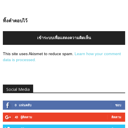
ทิ้งคำตอบไว้
เข้าระบบเพื่อแสดงความคิดเห็น
This site uses Akismet to reduce spam.
Learn how your comment
data is processed.
Social Media
0
แฟนคลับ
ชอบ
43
ผู้ติดตาม
ติดตาม