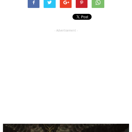
- Advertisement -