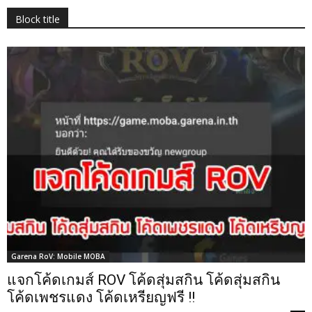
Block title
Garena RoV: Mobile MOBA
แจกโค้ดเกมส์ ROV โค้ดสุ่มสกิน โค้ดสุ่มสกิน
โค้ดเพชรแดง โค้ดเหรียญฟรี !!