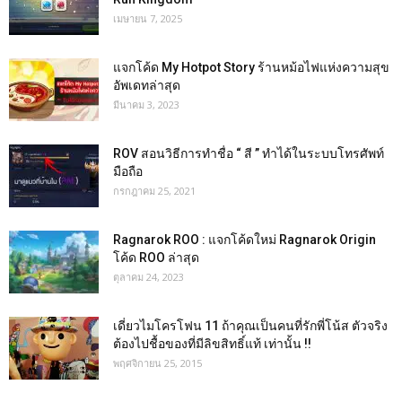
เมษายน 7, 2025
แจกโค้ด My Hotpot Story ร้านหม้อไฟแห่งความสุข
อัพเดทล่าสุด
มีนาคม 3, 2023
ROV สอนวิธีการทำชื่อ “ สี ” ทำได้ในระบบโทรศัพท์
มือถือ
กรกฎาคม 25, 2021
Ragnarok ROO : แจกโค้ดใหม่ Ragnarok Origin
โค้ด ROO ล่าสุด
ตุลาคม 24, 2023
เดี่ยวไมโครโฟน 11 ถ้าคุณเป็นคนที่รักพี่โน้ส ตัวจริง
ต้องไปชื้อของที่มีลิขสิทธิ์แท้ เท่านั้น !!
พฤศจิกายน 25, 2015