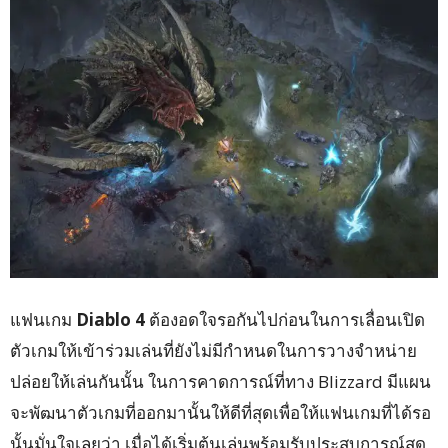
แฟนเกม
Diablo 4
ต้องอดใจรอกันไปก่อนในการเลื่อนเปิด
ตัวเกมให้เข้าร่วมเล่นที่ยังไม่มีกำหนดในการวางจำหน่าย
ปล่อยให้เล่นกันนั้น ในการคาดการณ์ที่ทาง Blizzard มีแผน
จะพัฒนาตัวเกมที่ออกมานั้นให้ดีที่สุดเพื่อให้แฟนเกมที่ได้รอ
นั้นมั่นใจเลยว่า เมื่อได้เริ่มต้นเล่นพร้อมรับประสบการณ์สุด