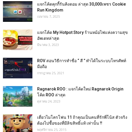
แจกโค้ดคุกกี้รันคิงดอม ล่าสุด 30,000เพชร Cookie
Run Kingdom
เมษายน 7, 2025
แจกโค้ด My Hotpot Story ร้านหม้อไฟแห่งความสุข
อัพเดทล่าสุด
มีนาคม 3, 2023
ROV สอนวิธีการทำชื่อ “ สี ” ทำได้ในระบบโทรศัพท์
มือถือ
กรกฎาคม 25, 2021
Ragnarok ROO : แจกโค้ดใหม่ Ragnarok Origin
โค้ด ROO ล่าสุด
ตุลาคม 24, 2023
เดี่ยวไมโครโฟน 11 ถ้าคุณเป็นคนที่รักพี่โน้ส ตัวจริง
ต้องไปชื้อของที่มีลิขสิทธิ์แท้ เท่านั้น !!
พฤศจิกายน 25, 2015