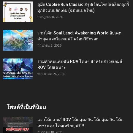
คู่มือ Cookie Run Classic สรุปเงื่อนไขปลดล็อกคุกกี้
ทุกตัวแบบจัดเต็ม (ฉบับแปลไทย)
กรกฎาคม 8, 2026
รวมโค้ด Soul Land: Awakening World อัปเดต
ล่าสุด แจกไอเทมฟรี พร้อมวิธีกรอก
มิถุนายน 3, 2026
รวมคำคมแคปชั่น ROV โดนๆ สำหรับสาวกเกมส์
ROV โดยเฉพาะ
พฤษภาคม 29, 2026
โพสต์ที่เป็นที่นิยม
แจกโค้ดเกมส์ ROV โค้ดสุ่มสกิน โค้ดสุ่มสกิน โค้ด
เพชรแดง โค้ดเหรียญฟรี !!
ธันวาคม 18, 2021