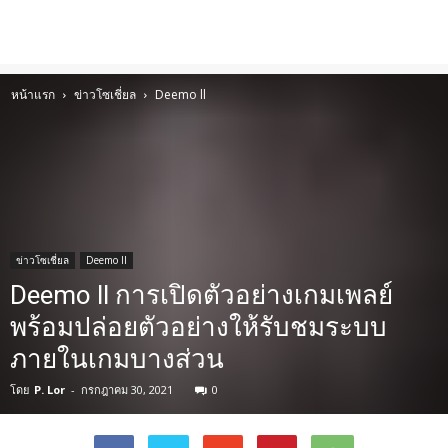
หน้าแรก
ข่าวโซเชี่ยล
Deemo ll
ข่าวโซเชี่ยล
Deemo ll
Deemo ll การเปิดตัวอย่างเกมเพลย์
พร้อมปล่อยตัวอย่างให้รับชมระบบ
ภายในเกมบางส่วน
โดย
P. Lor
-
กรกฎาคม 30, 2021
0