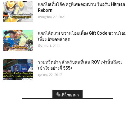
แจกไอเท็มโค้ด ครูพิเศษจอมป่วน รีบอร์น Hitman
Reborn
กรกฎาคม 27, 2021
แจกโค้ดเกม ขวานโอมเพี้ยง Gift Code ขวานโอม
เพี้ยง อัพเดทล่าสุด
มีนาคม 1, 2024
รวมทวีตฮ่าๆ สำหรับคนที่เล่น ROV เท่านั้นถึงจะ
เข้าใจ อย่างจี้ 555+
ตุลาคม 22, 2017
พื้นที่โฆษณา