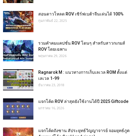
สอนดาวโหลด ROV เซิร์ฟเบต้าจีนเล่นได้ 100%
กุมภาพันธ์ 22, 2025
รวมคำคมแคปชั่น ROV โดนๆ สำหรับสาวกเกมส์
ROV โดยเฉพาะ
พฤษภาคม 29, 2026
Ragnarok M : แนวทางการเก็บเลเวล ROM ตั้งแต่
เลเวล 1-99
ธันวาคม 23, 2018
แจกโค้ด ROV ล่าสุดยังใช้งานได้ปี 2025 Giftcode
มกราคม 16, 2026
แจกโค้ดถังซาน สัประยุทธ์วิญญาจารย์ จอมยุทธ์ภูต