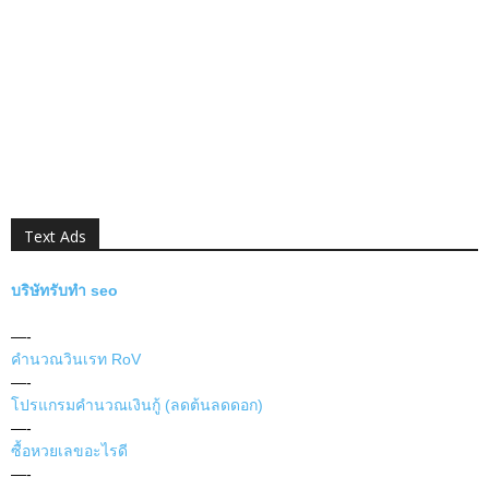
Text Ads
บริษัทรับทำ seo
—-
คำนวณวินเรท RoV
—-
โปรแกรมคำนวณเงินกู้ (ลดต้นลดดอก)
—-
ซื้อหวยเลขอะไรดี
—-