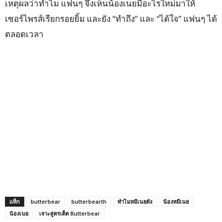
เหตุผลว่าทำไม แฟนๆ จึงเห็นน้องเนยมีอะไรใหม่มาให้
เซอร์ไพรส์เรียกรอยยิ้ม และยัง “ทำถึง” และ “ได้ใจ” แฟนๆ ได้
ตลอดเวลา
แท็ก
butterbear
butterbearth
ทำไมหมีเนยดัง
น้องหมีเนย
น้องเนย
เจาะสูตรเด็ด Butterbear