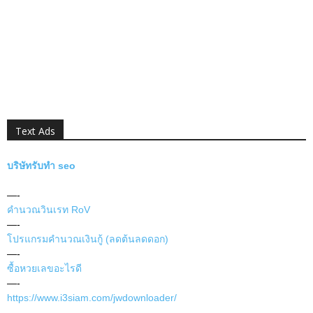
Text Ads
บริษัทรับทำ seo
—-
คำนวณวินเรท RoV
—-
โปรแกรมคำนวณเงินกู้ (ลดต้นลดดอก)
—-
ซื้อหวยเลขอะไรดี
—-
https://www.i3siam.com/jwdownloader/