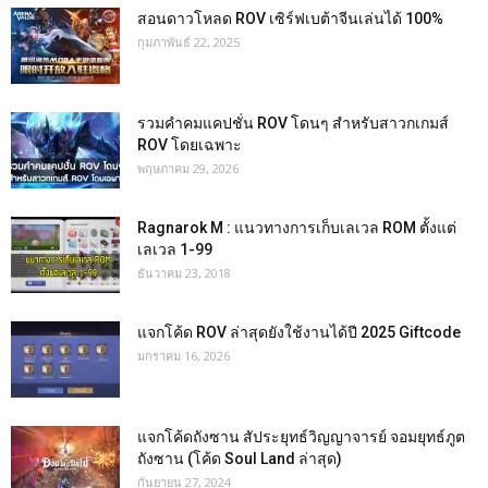
สอนดาวโหลด ROV เซิร์ฟเบต้าจีนเล่นได้ 100%
กุมภาพันธ์ 22, 2025
รวมคำคมแคปชั่น ROV โดนๆ สำหรับสาวกเกมส์
ROV โดยเฉพาะ
พฤษภาคม 29, 2026
Ragnarok M : แนวทางการเก็บเลเวล ROM ตั้งแต่
เลเวล 1-99
ธันวาคม 23, 2018
แจกโค้ด ROV ล่าสุดยังใช้งานได้ปี 2025 Giftcode
มกราคม 16, 2026
แจกโค้ดถังซาน สัประยุทธ์วิญญาจารย์ จอมยุทธ์ภูต
ถังซาน (โค้ด Soul Land ล่าสุด)
กันยายน 27, 2024