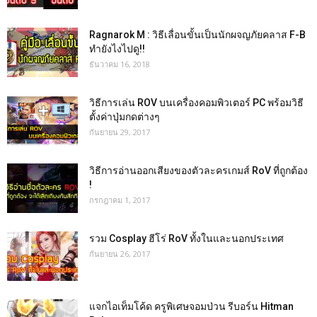
Ragnarok M : วิธีเลื่อนขั้นเป็นนักผจญภัยคลาส F-B
ทำยังไงไปดู!!
ธันวาคม 16, 2018
วิธีการเล่น ROV บนเครื่องคอมพิวเตอร์ PC พร้อมวิธี
ตั้งค่าปุ่มกดต่างๆ
กันยายน 29, 2017
วิธีการอ่านออกเสียงของตัวละครเกมส์ RoV ที่ถูกต้อง
!
กรกฎาคม 1, 2017
รวม Cosplay ฮีโร่ RoV ทั้งในและนอกประเทศ
กันยายน 26, 2017
แจกไอเท็มโค้ด ครูพิเศษจอมป่วน รีบอร์น Hitman