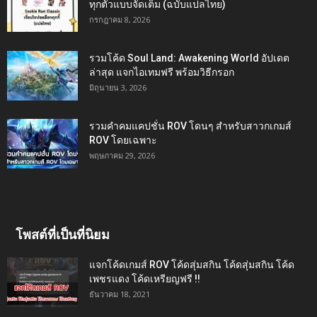
ทุกตัวแบบจัดเต็ม (ฉบับแปลไทย)
กรกฎาคม 8, 2026
รวมโค้ด Soul Land: Awakening World อัปเดต
ล่าสุด แจกไอเทมฟรี พร้อมวิธีกรอก
มิถุนายน 3, 2026
รวมคำคมแคปชั่น ROV โดนๆ สำหรับสาวกเกมส์
ROV โดยเฉพาะ
พฤษภาคม 29, 2026
โพสต์ที่เป็นที่นิยม
แจกโค้ดเกมส์ ROV โค้ดสุ่มสกิน โค้ดสุ่มสกิน โค้ด
เพชรแดง โค้ดเหรียญฟรี !!
ธันวาคม 18, 2021