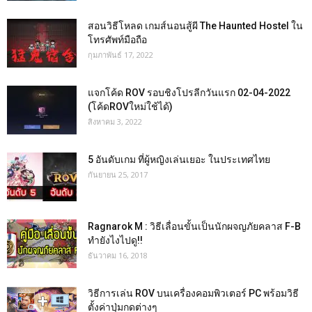
สอนวิธีโหลด เกมส์นอนสู้ผี The Haunted Hostel ใน
โทรศัพท์มือถือ
กุมภาพันธ์ 17, 2022
แจกโค้ด ROV รอบชิงโปรลีกวันแรก 02-04-2022
(โค้ดROVใหม่ใช้ได้)
สิงหาคม 3, 2022
5 อันดับเกม ที่ผู้หญิงเล่นเยอะ ในประเทศไทย
กันยายน 25, 2017
Ragnarok M : วิธีเลื่อนขั้นเป็นนักผจญภัยคลาส F-B
ทำยังไงไปดู!!
ธันวาคม 16, 2018
วิธีการเล่น ROV บนเครื่องคอมพิวเตอร์ PC พร้อมวิธี
ตั้งค่าปุ่มกดต่างๆ