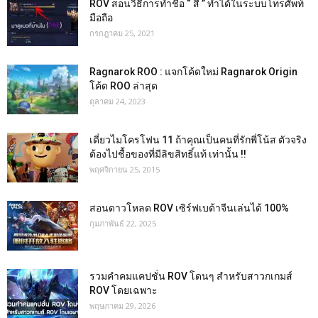
ROV สอนวิธีการทำชื่อ “ สี ” ทำได้ในระบบโทรศัพท์
มือถือ
กรกฎาคม 25, 2021
Ragnarok ROO : แจกโค้ดใหม่ Ragnarok Origin
โค้ด ROO ล่าสุด
ตุลาคม 24, 2023
เดี่ยวไมโครโฟน 11 ถ้าคุณเป็นคนที่รักพี่โน้ส ตัวจริง
ต้องไปชื้อของที่มีลิขสิทธิ์แท้ เท่านั้น !!
พฤศจิกายน 25, 2015
สอนดาวโหลด ROV เซิร์ฟเบต้าจีนเล่นได้ 100%
กุมภาพันธ์ 22, 2025
รวมคำคมแคปชั่น ROV โดนๆ สำหรับสาวกเกมส์
ROV โดยเฉพาะ
พฤษภาคม 29, 2026