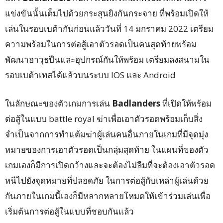
แข่งขันนั้นเต็มไปด้วยกระสุนยิงกันกระจาย ที่พร้อมเปิดให้
เล่นในรอบเบต้ากันก่อนแล้ววันที่ 14 มกราคม 2022 เตรียม
ความพร้อมในการต่อสู้เอาตัวรอดเป็นคนสุดท้ายพร้อม
พัฒนาอาวุธปืนและอุปกรณ์กันให้พร้อม เตรียมลงสนามใน
รอบเบต้าเทสได้แล้วบนระบบ IOS และ Android
ในลักษณะของตัวเกมการเล่น
Badlanders
ที่เปิดให้พร้อม
ต่อสู้ในแบบ battle royal ฆ่าเพื่อเอาตัวรอดพร้อมเก็บสิ่ง
จำเป็นจากการทำแต้มฆ่าผู้เล่นคนอื่นภายในเกมที่มีจุดมุ่ง
หมายของการเอาตัวรอดเป็นกลุ่มสุดท้าย ในแผนที่ของตัว
เกมเองก็มีการเปิดกว้างและจะต้องไม่ลืมที่จะต้องเอาตัวรอด
หนีไปยังจุดหมายที่ปลอดภัย ในการต่อสู้กับเหล่าผู้เล่นด้วย
กันภายในเกมนี้เองก็มีหลากหลายโหมดให้เข้าร่วมเล่นเพื่อ
เริ่มต้นการต่อสู้ในแบบที่ชอบกันแล้ว