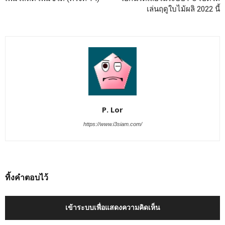
เล่นฤดูใบไม้ผลิ 2022 นี้
P. Lor
https://www.i3siam.com/
ทิ้งคำตอบไว้
เข้าระบบเพื่อแสดงความคิดเห็น