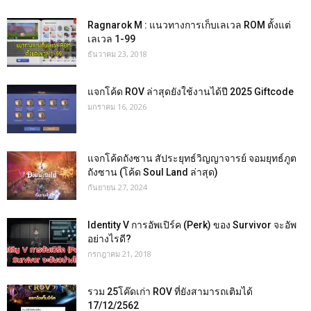
Ragnarok M : แนวทางการเก็บเลเวล ROM ตั้งแต่
เลเวล 1-99
ธันวาคม 23, 2018
แจกโค้ด ROV ล่าสุดยังใช้งานได้ปี 2025 Giftcode
มกราคม 16, 2026
แจกโค้ดถังซาน สัประยุทธ์วิญญาจารย์ จอมยุทธ์ภูต
ถังซาน (โค้ด Soul Land ล่าสุด)
กันยายน 27, 2024
Identity V การอัพเปิร์ค (Perk) ของ Survivor จะอัพ
อย่างไรดี?
กรกฎาคม 21, 2018
รวม 25โค๊ดเก่า ROV ที่ยังสามารถเติมได้
17/12/2562