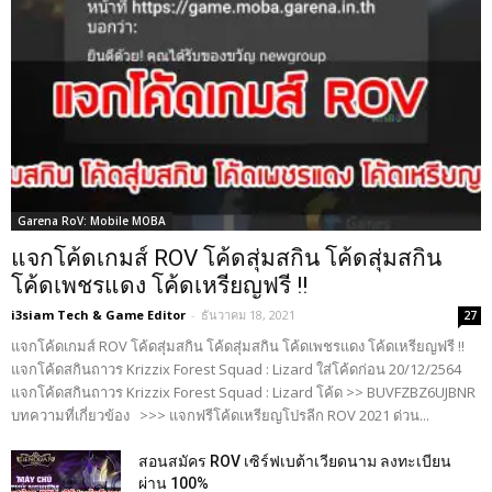
Garena RoV: Mobile MOBA
แจกโค้ดเกมส์ ROV โค้ดสุ่มสกิน โค้ดสุ่มสกิน
โค้ดเพชรแดง โค้ดเหรียญฟรี !!
i3siam Tech & Game Editor
-
ธันวาคม 18, 2021
27
แจกโค้ดเกมส์ ROV โค้ดสุ่มสกิน โค้ดสุ่มสกิน โค้ดเพชรแดง โค้ดเหรียญฟรี !!
แจกโค้ดสกินถาวร Krizzix Forest Squad : Lizard ใส่โค้ดก่อน 20/12/2564
แจกโค้ดสกินถาวร Krizzix Forest Squad : Lizard โค้ด >> BUVFZBZ6UJBNR
บทความที่เกี่ยวข้อง >>> แจกฟรีโค้ดเหรียญโปรลีก ROV 2021 ด่วน...
สอนสมัคร ROV เซิร์ฟเบต้าเวียดนาม ลงทะเบียน
ผ่าน 100%