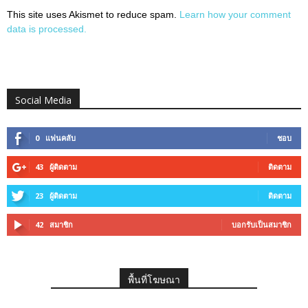
This site uses Akismet to reduce spam.
Learn how your comment
data is processed.
Social Media
0
แฟนคลับ
ชอบ
43
ผู้ติดตาม
ติดตาม
23
ผู้ติดตาม
ติดตาม
42
สมาชิก
บอกรับเป็นสมาชิก
พื้นที่โฆษณา