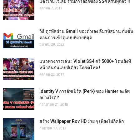
แชร์เก็บไว้เลย รวมการออกของ SS4 ครบทุกตัว !!
ตุลาคม 7, 2017
วิธี ดูรหัสผ่าน Gmail ของตัวเอง ลืมรหัสผ่าน กับขั้น
ตอนการเข้าดูแบบที่ง่ายที่สุด
มีนาคม 29, 2023
แนวทางการเล่น : Violet SS4 คริ 5000+ โดนยิงที
หน้าสั่นกันเลยทีเดียว โครตโหด !
ตุลาคม 23, 2017
Identity V การอัพเปิร์ค (Perk) ของ Hunter จะอัพ
อย่างไรดี?
กรกฎาคม 21, 2018
สร้าง Wallpaper Rov HD ง่าย ๆ เพียงไม่กี่คลิก
กันยายน 17, 2017