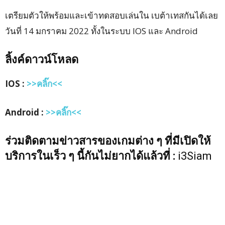
เตรียมตัวให้พร้อมและเข้าทดสอบเล่นใน เบต้าเทสกันได้เลย
วันที่ 14 มกราคม 2022 ทั้งในระบบ IOS และ Android
ลิ้งค์ดาวน์โหลด
IOS :
>>คลิ๊ก<<
Android :
>>คลิ๊ก<<
ร่วมติดตามข่าวสารของเกมต่าง ๆ ที่มีเปิดให้
บริการในเร็ว ๆ นี้กันไม่ยากได้แล้วที่ :
i3Siam