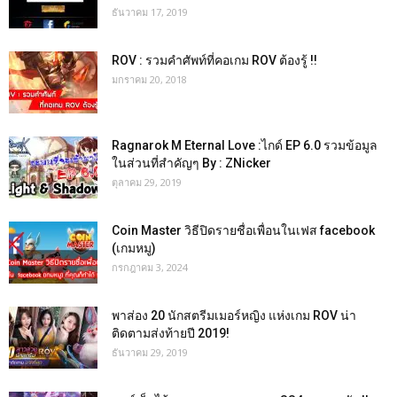
ธันวาคม 17, 2019
ROV : รวมคำศัพท์ที่คอเกม ROV ต้องรู้ !!
มกราคม 20, 2018
Ragnarok M Eternal Love :ไกด์ EP 6.0 รวมข้อมูล
ในส่วนที่สำคัญๆ By : ZNicker
ตุลาคม 29, 2019
Coin Master วิธีปิดรายชื่อเพื่อนในเฟส facebook
(เกมหมู)
กรกฎาคม 3, 2024
พาส่อง 20 นักสตรีมเมอร์หญิง แห่งเกม ROV น่า
ติดตามส่งท้ายปี 2019!
ธันวาคม 29, 2019