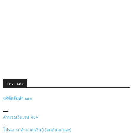
Text Ads
บริษัทรับทำ seo
—-
คำนวณวินเรท RoV
—-
โปรแกรมคำนวณเงินกู้ (ลดต้นลดดอก)