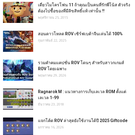
เดี่ยวไมโครโฟน 11 ถ้าคุณเป็นคนที่รักพี่โน้ส ตัวจริง
ต้องไปชื้อของที่มีลิขสิทธิ์แท้ เท่านั้น !!
พฤศจิกายน 25, 2015
สอนดาวโหลด ROV เซิร์ฟเบต้าจีนเล่นได้ 100%
กุมภาพันธ์ 22, 2025
รวมคำคมแคปชั่น ROV โดนๆ สำหรับสาวกเกมส์
ROV โดยเฉพาะ
พฤษภาคม 29, 2026
Ragnarok M : แนวทางการเก็บเลเวล ROM ตั้งแต่
เลเวล 1-99
ธันวาคม 23, 2018
แจกโค้ด ROV ล่าสุดยังใช้งานได้ปี 2025 Giftcode
มกราคม 16, 2026