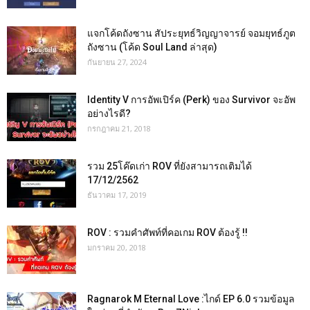
แจกโค้ดถังซาน สัประยุทธ์วิญญาจารย์ จอมยุทธ์ภูต
ถังซาน (โค้ด Soul Land ล่าสุด)
กันยายน 27, 2024
Identity V การอัพเปิร์ค (Perk) ของ Survivor จะอัพ
อย่างไรดี?
กรกฎาคม 21, 2018
รวม 25โค๊ดเก่า ROV ที่ยังสามารถเติมได้
17/12/2562
ธันวาคม 17, 2019
ROV : รวมคำศัพท์ที่คอเกม ROV ต้องรู้ !!
มกราคม 20, 2018
Ragnarok M Eternal Love :ไกด์ EP 6.0 รวมข้อมูล