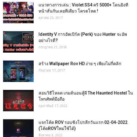
แนวทางการเล่น : Violet SS4 คริ 5000+ โดนยิงที
หน้าสั่นกันเลยทีเดียว โครตโหด !
ตุลาคม 23, 2017
Identity V การอัพเปิร์ค (Perk) ของ Hunter จะอัพ
อย่างไรดี?
กรกฎาคม 21, 2018
สร้าง Wallpaper Rov HD ง่าย ๆ เพียงไม่กี่คลิก
กันยายน 17, 2017
สอนวิธีโหลด เกมส์นอนสู้ผี The Haunted Hostel ใน
โทรศัพท์มือถือ
กุมภาพันธ์ 17, 2022
แจกโค้ด ROV รอบชิงโปรลีกวันแรก 02-04-2022
(โค้ดROVใหม่ใช้ได้)
สิงหาคม 3, 2022