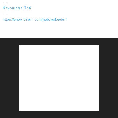
—-
ซื้อหวยเลขอะไรดี
—-
https://www.i3siam.com/jwdownloader/