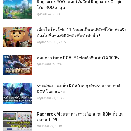
Ragnarok ROO : แจกโค้ดใหม่ Ragnarok Origin
โค้ด ROO ล่าสุด
ตุลาคม 24, 2023
เดี่ยวไมโครโฟน 11 ถ้าคุณเป็นคนที่รักพี่โน้ส ตัวจริง
ต้องไปชื้อของที่มีลิขสิทธิ์แท้ เท่านั้น !!
พฤศจิกายน 25, 2015
สอนดาวโหลด ROV เซิร์ฟเบต้าจีนเล่นได้ 100%
กุมภาพันธ์ 22, 2025
รวมคำคมแคปชั่น ROV โดนๆ สำหรับสาวกเกมส์
ROV โดยเฉพาะ
พฤษภาคม 29, 2026
Ragnarok M : แนวทางการเก็บเลเวล ROM ตั้งแต่
เลเวล 1-99
ธันวาคม 23, 2018