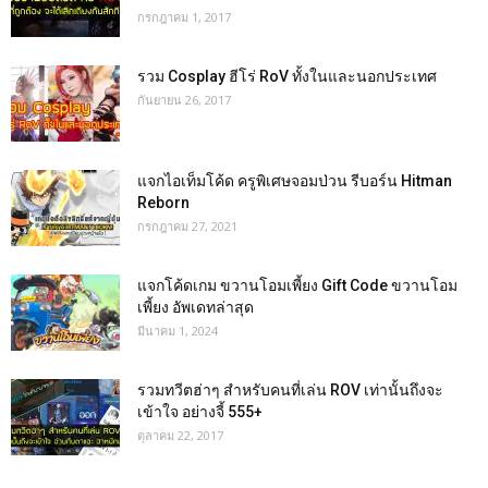
กรกฎาคม 1, 2017
รวม Cosplay ฮีโร่ RoV ทั้งในและนอกประเทศ
กันยายน 26, 2017
แจกไอเท็มโค้ด ครูพิเศษจอมป่วน รีบอร์น Hitman
Reborn
กรกฎาคม 27, 2021
แจกโค้ดเกม ขวานโอมเพี้ยง Gift Code ขวานโอม
เพี้ยง อัพเดทล่าสุด
มีนาคม 1, 2024
รวมทวีตฮ่าๆ สำหรับคนที่เล่น ROV เท่านั้นถึงจะ
เข้าใจ อย่างจี้ 555+
ตุลาคม 22, 2017