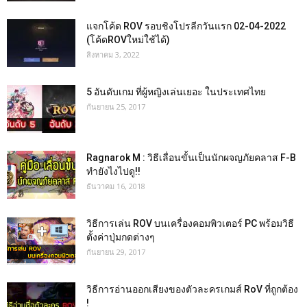
แจกโค้ด ROV รอบชิงโปรลีกวันแรก 02-04-2022
(โค้ดROVใหม่ใช้ได้)
สิงหาคม 3, 2022
5 อันดับเกม ที่ผู้หญิงเล่นเยอะ ในประเทศไทย
กันยายน 25, 2017
Ragnarok M : วิธีเลื่อนขั้นเป็นนักผจญภัยคลาส F-B
ทำยังไงไปดู!!
ธันวาคม 16, 2018
วิธีการเล่น ROV บนเครื่องคอมพิวเตอร์ PC พร้อมวิธี
ตั้งค่าปุ่มกดต่างๆ
กันยายน 29, 2017
วิธีการอ่านออกเสียงของตัวละครเกมส์ RoV ที่ถูกต้อง
!