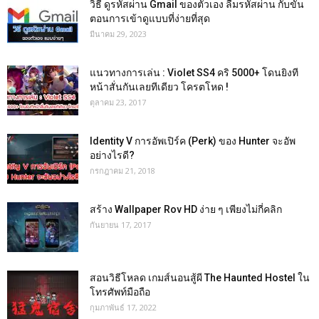
วิธี ดูรหัสผ่าน Gmail ของตัวเอง ลืมรหัสผ่าน กับขั้น
ตอนการเข้าดูแบบที่ง่ายที่สุด
มีนาคม 29, 2023
แนวทางการเล่น : Violet SS4 คริ 5000+ โดนยิงที
หน้าสั่นกันเลยทีเดียว โครตโหด !
ตุลาคม 23, 2017
Identity V การอัพเปิร์ค (Perk) ของ Hunter จะอัพ
อย่างไรดี?
กรกฎาคม 21, 2018
สร้าง Wallpaper Rov HD ง่าย ๆ เพียงไม่กี่คลิก
กันยายน 17, 2017
สอนวิธีโหลด เกมส์นอนสู้ผี The Haunted Hostel ใน
โทรศัพท์มือถือ
กุมภาพันธ์ 17, 2022