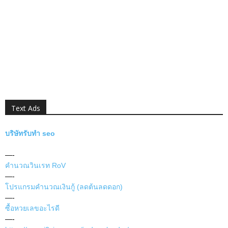
Text Ads
บริษัทรับทำ seo
—-
คำนวณวินเรท RoV
—-
โปรแกรมคำนวณเงินกู้ (ลดต้นลดดอก)
—-
ซื้อหวยเลขอะไรดี
—-