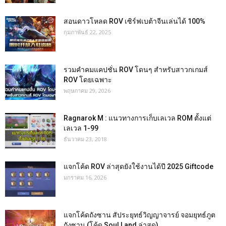
สอนดาวโหลด ROV เซิร์ฟเบต้าจีนเล่นได้ 100%
กุมภาพันธ์ 22, 2025
รวมคำคมแคปชั่น ROV โดนๆ สำหรับสาวกเกมส์
ROV โดยเฉพาะ
พฤษภาคม 29, 2026
Ragnarok M : แนวทางการเก็บเลเวล ROM ตั้งแต่
เลเวล 1-99
ธันวาคม 23, 2018
แจกโค้ด ROV ล่าสุดยังใช้งานได้ปี 2025 Giftcode
มกราคม 16, 2026
แจกโค้ดถังซาน สัประยุทธ์วิญญาจารย์ จอมยุทธ์ภูต
ถังซาน (โค้ด Soul Land ล่าสุด)