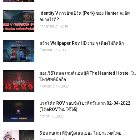
Identity V การอัพเปิร์ค (Perk) ของ Hunter จะอัพ
อย่างไรดี?
กรกฎาคม 21, 2018
สร้าง Wallpaper Rov HD ง่าย ๆ เพียงไม่กี่คลิก
กันยายน 17, 2017
สอนวิธีโหลด เกมส์นอนสู้ผี The Haunted Hostel ใน
โทรศัพท์มือถือ
กุมภาพันธ์ 17, 2022
แจกโค้ด ROV รอบชิงโปรลีกวันแรก 02-04-2022
(โค้ดROVใหม่ใช้ได้)
สิงหาคม 3, 2022
5 อันดับเกม ที่ผู้หญิงเล่นเยอะ ในประเทศไทย
กันยายน 25, 2017