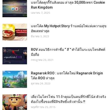
แจกโค้ดคุกกี้รันคิงดอม ล่าสุด 30,000เพชร Cookie
Run Kingdom
เมษายน 7, 2025
แจกโค้ด My Hotpot Story ร้านหม้อไฟแห่งความสุข
อัพเดทล่าสุด
มีนาคม 3, 2023
ROV สอนวิธีการทำชื่อ “ สี ” ทำได้ในระบบโทรศัพท์
มือถือ
กรกฎาคม 25, 2021
Ragnarok ROO : แจกโค้ดใหม่ Ragnarok Origin
โค้ด ROO ล่าสุด
ตุลาคม 24, 2023
เดี่ยวไมโครโฟน 11 ถ้าคุณเป็นคนที่รักพี่โน้ส ตัวจริง
ต้องไปชื้อของที่มีลิขสิทธิ์แท้ เท่านั้น !!
พฤศจิกายน 25, 2015