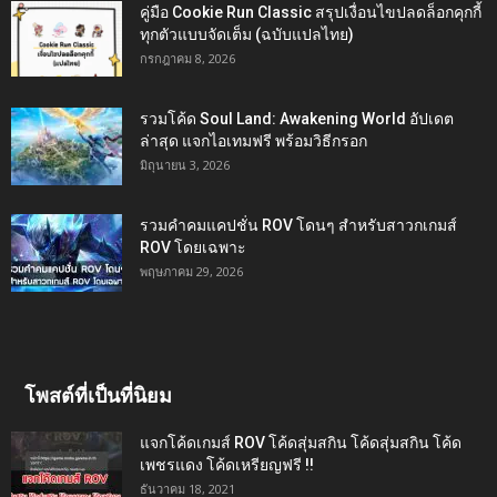
คู่มือ Cookie Run Classic สรุปเงื่อนไขปลดล็อกคุกกี้
ทุกตัวแบบจัดเต็ม (ฉบับแปลไทย)
กรกฎาคม 8, 2026
รวมโค้ด Soul Land: Awakening World อัปเดต
ล่าสุด แจกไอเทมฟรี พร้อมวิธีกรอก
มิถุนายน 3, 2026
รวมคำคมแคปชั่น ROV โดนๆ สำหรับสาวกเกมส์
ROV โดยเฉพาะ
พฤษภาคม 29, 2026
โพสต์ที่เป็นที่นิยม
แจกโค้ดเกมส์ ROV โค้ดสุ่มสกิน โค้ดสุ่มสกิน โค้ด
เพชรแดง โค้ดเหรียญฟรี !!
ธันวาคม 18, 2021