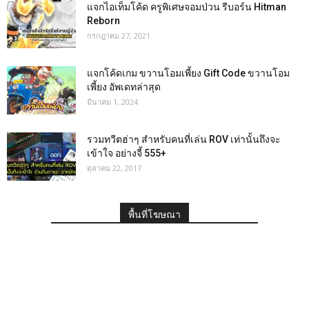
แจกไอเท็มโค้ด ครูพิเศษจอมป่วน รีบอร์น Hitman
Reborn
กรกฎาคม 27, 2021
แจกโค้ดเกม ขวานโอมเพี้ยง Gift Code ขวานโอม
เพี้ยง อัพเดทล่าสุด
มีนาคม 1, 2024
รวมทวีตฮ่าๆ สำหรับคนที่เล่น ROV เท่านั้นถึงจะ
เข้าใจ อย่างจี้ 555+
ตุลาคม 22, 2017
พื้นที่โฆษณา