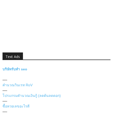
Text Ads
บริษัทรับทำ seo
—-
คำนวณวินเรท RoV
—-
โปรแกรมคำนวณเงินกู้ (ลดต้นลดดอก)
—-
ซื้อหวยเลขอะไรดี
—-