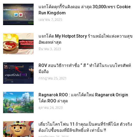
แจกโค้ดคุกกี้รันคิงดอม ล่าสุด 30,000เพชร Cookie
Run Kingdom
เมษายน 7, 2025
แจกโค้ด My Hotpot Story ร้านหม้อไฟแห่งความสุข
อัพเดทล่าสุด
มีนาคม 3, 2023
ROV สอนวิธีการทำชื่อ “ สี ” ทำได้ในระบบโทรศัพท์
มือถือ
กรกฎาคม 25, 2021
Ragnarok ROO : แจกโค้ดใหม่ Ragnarok Origin
โค้ด ROO ล่าสุด
ตุลาคม 24, 2023
เดี่ยวไมโครโฟน 11 ถ้าคุณเป็นคนที่รักพี่โน้ส ตัวจริง
ต้องไปชื้อของที่มีลิขสิทธิ์แท้ เท่านั้น !!
พฤศจิกายน 25, 2015