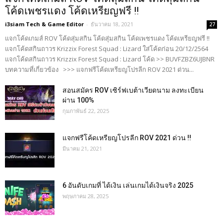
โค้ดเพชรแดง โค้ดเหรียญฟรี !!
i3siam Tech & Game Editor
-
ธันวาคม 18, 2021
27
แจกโค้ดเกมส์ ROV โค้ดสุ่มสกิน โค้ดสุ่มสกิน โค้ดเพชรแดง โค้ดเหรียญฟรี !!
แจกโค้ดสกินถาวร Krizzix Forest Squad : Lizard ใส่โค้ดก่อน 20/12/2564
แจกโค้ดสกินถาวร Krizzix Forest Squad : Lizard โค้ด >> BUVFZBZ6UJBNR
บทความที่เกี่ยวข้อง >>> แจกฟรีโค้ดเหรียญโปรลีก ROV 2021 ด่วน...
สอนสมัคร ROV เซิร์ฟเบต้าเวียดนาม ลงทะเบียน
ผ่าน 100%
กุมภาพันธ์ 22, 2025
แจกฟรีโค้ดเหรียญโปรลีก ROV 2021 ด่วน !!
มีนาคม 21, 2021
6 อันดับเกมที่ ได้เงิน เล่นเกมได้เงินจริง 2025
พฤษภาคม 28, 2025