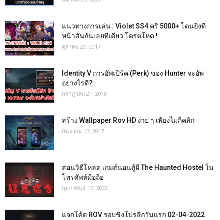
แนวทางการเล่น : Violet SS4 คริ 5000+ โดนยิงที
หน้าสั่นกันเลยทีเดียว โครตโหด !
ตุลาคม 23, 2017
Identity V การอัพเปิร์ค (Perk) ของ Hunter จะอัพ
อย่างไรดี?
กรกฎาคม 21, 2018
สร้าง Wallpaper Rov HD ง่าย ๆ เพียงไม่กี่คลิก
กันยายน 17, 2017
สอนวิธีโหลด เกมส์นอนสู้ผี The Haunted Hostel ใน
โทรศัพท์มือถือ
กุมภาพันธ์ 17, 2022
แจกโค้ด ROV รอบชิงโปรลีกวันแรก 02-04-2022