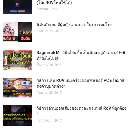
(โค้ดROVใหม่ใช้ได้)
สิงหาคม 3, 2022
5 อันดับเกม ที่ผู้หญิงเล่นเยอะ ในประเทศไทย
กันยายน 25, 2017
Ragnarok M : วิธีเลื่อนขั้นเป็นนักผจญภัยคลาส F-B
ทำยังไงไปดู!!
ธันวาคม 16, 2018
วิธีการเล่น ROV บนเครื่องคอมพิวเตอร์ PC พร้อมวิธี
ตั้งค่าปุ่มกดต่างๆ
กันยายน 29, 2017
วิธีการอ่านออกเสียงของตัวละครเกมส์ RoV ที่ถูกต้อง
!
กรกฎาคม 1, 2017