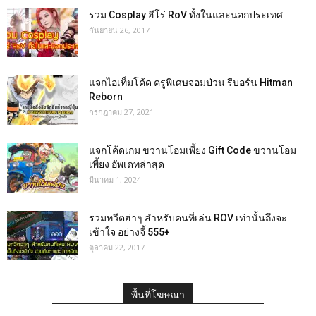
รวม Cosplay ฮีโร่ RoV ทั้งในและนอกประเทศ
กันยายน 26, 2017
แจกไอเท็มโค้ด ครูพิเศษจอมป่วน รีบอร์น Hitman
Reborn
กรกฎาคม 27, 2021
แจกโค้ดเกม ขวานโอมเพี้ยง Gift Code ขวานโอม
เพี้ยง อัพเดทล่าสุด
มีนาคม 1, 2024
รวมทวีตฮ่าๆ สำหรับคนที่เล่น ROV เท่านั้นถึงจะ
เข้าใจ อย่างจี้ 555+
ตุลาคม 22, 2017
พื้นที่โฆษณา