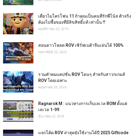
เดี่ยวไมโครโฟน 11 ถ้าคุณเป็นคนที่รักพี่โน้ส ตัวจริง
ต้องไปชื้อของที่มีลิขสิทธิ์แท้ เท่านั้น !!
พฤศจิกายน 25, 2015
สอนดาวโหลด ROV เซิร์ฟเบต้าจีนเล่นได้ 100%
กุมภาพันธ์ 22, 2025
รวมคำคมแคปชั่น ROV โดนๆ สำหรับสาวกเกมส์
ROV โดยเฉพาะ
พฤษภาคม 29, 2026
Ragnarok M : แนวทางการเก็บเลเวล ROM ตั้งแต่
เลเวล 1-99
ธันวาคม 23, 2018
แจกโค้ด ROV ล่าสุดยังใช้งานได้ปี 2025 Giftcode