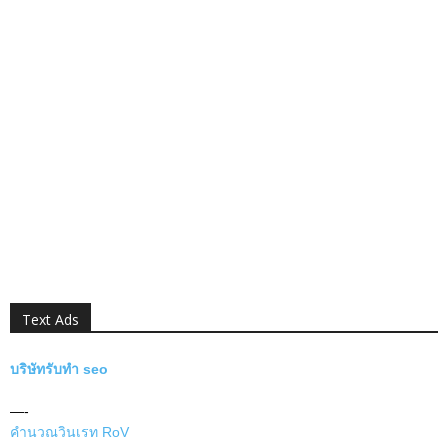
Text Ads
บริษัทรับทำ seo
—-
คำนวณวินเรท RoV