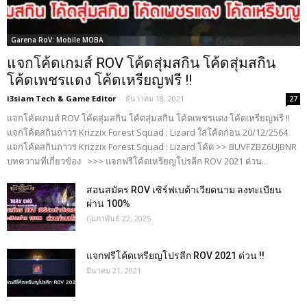
Garena RoV: Mobile MOBA
แจกโค้ดเกมส์ ROV โค้ดสุ่มสกิน โค้ดสุ่มสกิน
โค้ดเพชรแดง โค้ดเหรียญฟรี !!
i3siam Tech & Game Editor
-
ธันวาคม 18, 2021
27
แจกโค้ดเกมส์ ROV โค้ดสุ่มสกิน โค้ดสุ่มสกิน โค้ดเพชรแดง โค้ดเหรียญฟรี !!
แจกโค้ดสกินถาวร Krizzix Forest Squad : Lizard ใส่โค้ดก่อน 20/12/2564
แจกโค้ดสกินถาวร Krizzix Forest Squad : Lizard โค้ด >> BUVFZBZ6UJBNR
บทความที่เกี่ยวข้อง >>> แจกฟรีโค้ดเหรียญโปรลีก ROV 2021 ด่วน...
สอนสมัคร ROV เซิร์ฟเบต้าเวียดนาม ลงทะเบียน
ผ่าน 100%
กุมภาพันธ์ 22, 2025
แจกฟรีโค้ดเหรียญโปรลีก ROV 2021 ด่วน !!
มีนาคม 21, 2021