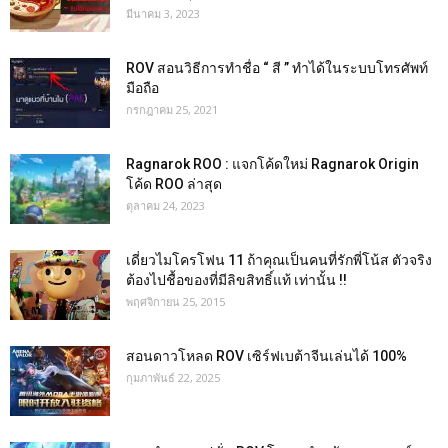
มีนาคม 3, 2023
ROV สอนวิธีการทำชื่อ “ สี ” ทำได้ในระบบโทรศัพท์
มือถือ
กรกฎาคม 25, 2021
Ragnarok ROO : แจกโค้ดใหม่ Ragnarok Origin
โค้ด ROO ล่าสุด
ตุลาคม 24, 2023
เดี่ยวไมโครโฟน 11 ถ้าคุณเป็นคนที่รักพี่โน้ส ตัวจริง
ต้องไปชื้อของที่มีลิขสิทธิ์แท้ เท่านั้น !!
พฤศจิกายน 25, 2015
สอนดาวโหลด ROV เซิร์ฟเบต้าจีนเล่นได้ 100%
กุมภาพันธ์ 22, 2025