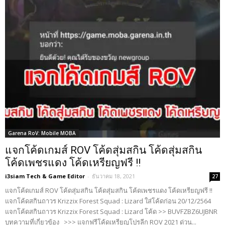
Garena RoV: Mobile MOBA
แจกโค้ดเกมส์ ROV โค้ดสุ่มสกิน โค้ดสุ่มสกิน
โค้ดเพชรแดง โค้ดเหรียญฟรี !!
i3siam Tech & Game Editor
-
ธันวาคม 18, 2021
27
แจกโค้ดเกมส์ ROV โค้ดสุ่มสกิน โค้ดสุ่มสกิน โค้ดเพชรแดง โค้ดเหรียญฟรี !!
แจกโค้ดสกินถาวร Krizzix Forest Squad : Lizard ใส่โค้ดก่อน 20/12/2564
แจกโค้ดสกินถาวร Krizzix Forest Squad : Lizard โค้ด >> BUVFZBZ6UJBNR
บทความที่เกี่ยวข้อง >>> แจกฟรีโค้ดเหรียญโปรลีก ROV 2021 ด่วน...