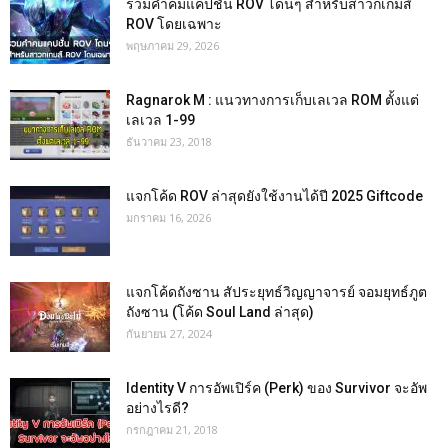
รวมคำคมแคปชั่น ROV โดนๆ สำหรับสาวกเกมส์
ROV โดยเฉพาะ
พฤษภาคม 29, 2026
Ragnarok M : แนวทางการเก็บเลเวล ROM ตั้งแต่
เลเวล 1-99
ธันวาคม 23, 2018
แจกโค้ด ROV ล่าสุดยังใช้งานได้ปี 2025 Giftcode
มกราคม 16, 2026
แจกโค้ดถังซาน สัประยุทธ์วิญญาจารย์ จอมยุทธ์ภูต
ถังซาน (โค้ด Soul Land ล่าสุด)
กันยายน 27, 2024
Identity V การอัพเปิร์ค (Perk) ของ Survivor จะอัพ
อย่างไรดี?
กรกฎาคม 21, 2018