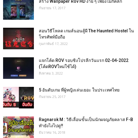
สร้าง Wallpaper Rov HD ง่าย ๆ เพียงไม่กี่คลิก
กันยายน 17, 2017
สอนวิธีโหลด เกมส์นอนสู้ผี The Haunted Hostel ใน
โทรศัพท์มือถือ
กุมภาพันธ์ 17, 2022
แจกโค้ด ROV รอบชิงโปรลีกวันแรก 02-04-2022
(โค้ดROVใหม่ใช้ได้)
สิงหาคม 3, 2022
5 อันดับเกม ที่ผู้หญิงเล่นเยอะ ในประเทศไทย
กันยายน 25, 2017
Ragnarok M : วิธีเลื่อนขั้นเป็นนักผจญภัยคลาส F-B
ทำยังไงไปดู!!
ธันวาคม 16, 2018