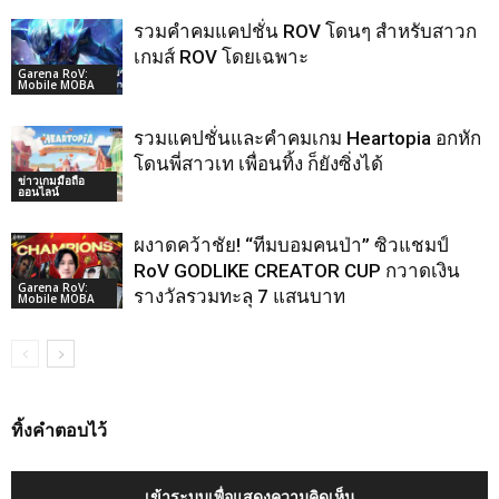
รวมคำคมแคปชั่น ROV โดนๆ สำหรับสาวก
เกมส์ ROV โดยเฉพาะ
Garena RoV:
Mobile MOBA
รวมแคปชั่นและคำคมเกม Heartopia อกหัก
โดนพี่สาวเท เพื่อนทิ้ง ก็ยังซิ่งได้
ข่าวเกมมือถือ
ออนไลน์
ผงาดคว้าชัย! “ทีมบอมคนป่า” ซิวแชมป์
RoV GODLIKE CREATOR CUP กวาดเงิน
Garena RoV:
รางวัลรวมทะลุ 7 แสนบาท
Mobile MOBA
ทิ้งคำตอบไว้
เข้าระบบเพื่อแสดงความคิดเห็น