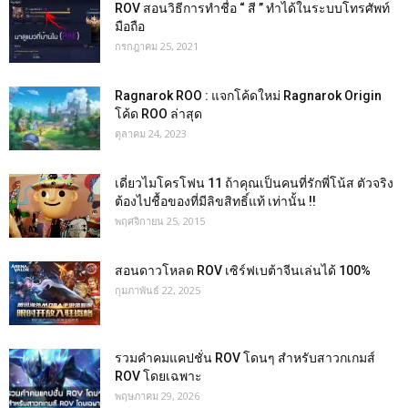
ROV สอนวิธีการทำชื่อ “ สี ” ทำได้ในระบบโทรศัพท์
มือถือ
กรกฎาคม 25, 2021
Ragnarok ROO : แจกโค้ดใหม่ Ragnarok Origin
โค้ด ROO ล่าสุด
ตุลาคม 24, 2023
เดี่ยวไมโครโฟน 11 ถ้าคุณเป็นคนที่รักพี่โน้ส ตัวจริง
ต้องไปชื้อของที่มีลิขสิทธิ์แท้ เท่านั้น !!
พฤศจิกายน 25, 2015
สอนดาวโหลด ROV เซิร์ฟเบต้าจีนเล่นได้ 100%
กุมภาพันธ์ 22, 2025
รวมคำคมแคปชั่น ROV โดนๆ สำหรับสาวกเกมส์
ROV โดยเฉพาะ
พฤษภาคม 29, 2026