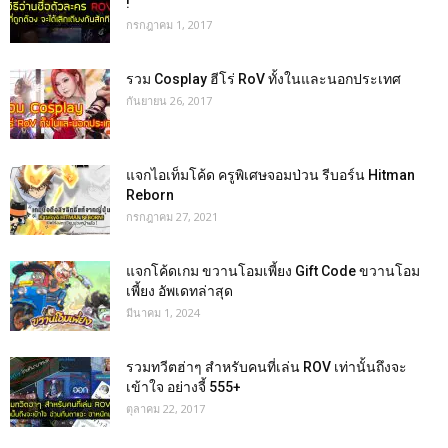
!
กรกฎาคม 1, 2017
รวม Cosplay ฮีโร่ RoV ทั้งในและนอกประเทศ
กันยายน 26, 2017
แจกไอเท็มโค้ด ครูพิเศษจอมป่วน รีบอร์น Hitman
Reborn
กรกฎาคม 27, 2021
แจกโค้ดเกม ขวานโอมเพี้ยง Gift Code ขวานโอม
เพี้ยง อัพเดทล่าสุด
มีนาคม 1, 2024
รวมทวีตฮ่าๆ สำหรับคนที่เล่น ROV เท่านั้นถึงจะ
เข้าใจ อย่างจี้ 555+
ตุลาคม 22, 2017