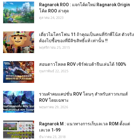
Ragnarok ROO : แจกโค้ดใหม่ Ragnarok Origin
โค้ด ROO ล่าสุด
ตุลาคม 24, 2023
เดี่ยวไมโครโฟน 11 ถ้าคุณเป็นคนที่รักพี่โน้ส ตัวจริง
ต้องไปชื้อของที่มีลิขสิทธิ์แท้ เท่านั้น !!
พฤศจิกายน 25, 2015
สอนดาวโหลด ROV เซิร์ฟเบต้าจีนเล่นได้ 100%
กุมภาพันธ์ 22, 2025
รวมคำคมแคปชั่น ROV โดนๆ สำหรับสาวกเกมส์
ROV โดยเฉพาะ
พฤษภาคม 29, 2026
Ragnarok M : แนวทางการเก็บเลเวล ROM ตั้งแต่
เลเวล 1-99
ธันวาคม 23, 2018