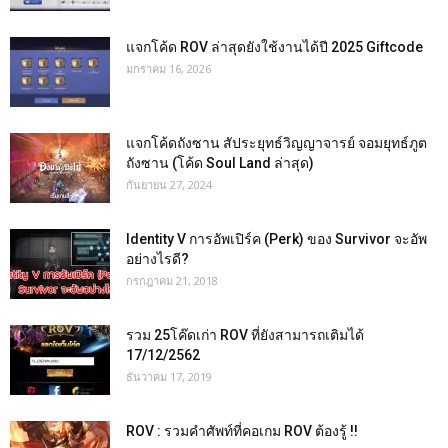
แจกโค้ด ROV ล่าสุดยังใช้งานได้ปี 2025 Giftcode
มกราคม 16, 2026
แจกโค้ดถังซาน สัประยุทธ์วิญญาจารย์ จอมยุทธ์ภูต
ถังซาน (โค้ด Soul Land ล่าสุด)
กันยายน 27, 2024
Identity V การอัพเปิร์ค (Perk) ของ Survivor จะอัพ
อย่างไรดี?
กรกฎาคม 21, 2018
รวม 25โค๊ดเก่า ROV ที่ยังสามารถเติมได้
17/12/2562
ธันวาคม 17, 2019
ROV : รวมคำศัพท์ที่คอเกม ROV ต้องรู้ !!