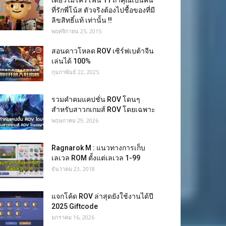
เดี่ยวไมโครโฟน 11 ถ้าคุณเป็นคน
ที่รักพี่โน้ส ตัวจริงต้องไปชื้อของที่มี
ลิขสิทธิ์แท้ เท่านั้น !!
พฤศจิกายน 25, 2015
สอนดาวโหลด ROV เซิร์ฟเบต้าจีน
เล่นได้ 100%
กุมภาพันธ์ 22, 2025
รวมคำคมแคปชั่น ROV โดนๆ
สำหรับสาวกเกมส์ ROV โดยเฉพาะ
พฤษภาคม 29, 2026
Ragnarok M : แนวทางการเก็บ
เลเวล ROM ตั้งแต่เลเวล 1-99
ธันวาคม 23, 2018
แจกโค้ด ROV ล่าสุดยังใช้งานได้ปี
2025 Giftcode
มกราคม 16, 2026