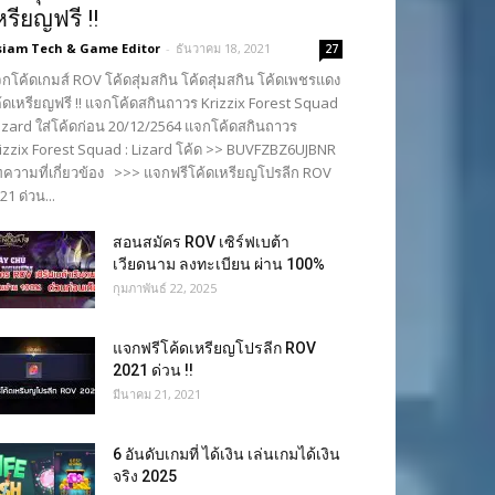
หรียญฟรี !!
siam Tech & Game Editor
-
ธันวาคม 18, 2021
27
กโค้ดเกมส์ ROV โค้ดสุ่มสกิน โค้ดสุ่มสกิน โค้ดเพชรแดง
้ดเหรียญฟรี !! แจกโค้ดสกินถาวร Krizzix Forest Squad
Lizard ใส่โค้ดก่อน 20/12/2564 แจกโค้ดสกินถาวร
izzix Forest Squad : Lizard โค้ด >> BUVFZBZ6UJBNR
ความที่เกี่ยวข้อง >>> แจกฟรีโค้ดเหรียญโปรลีก ROV
21 ด่วน...
สอนสมัคร ROV เซิร์ฟเบต้า
เวียดนาม ลงทะเบียน ผ่าน 100%
กุมภาพันธ์ 22, 2025
แจกฟรีโค้ดเหรียญโปรลีก ROV
2021 ด่วน !!
มีนาคม 21, 2021
6 อันดับเกมที่ ได้เงิน เล่นเกมได้เงิน
จริง 2025