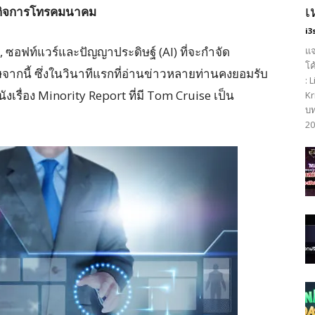
กิจการโทรคมนาคม
เ
i3
นยนต์, ซอฟท์แวร์และปัญญาประดิษฐ์ (AI) ที่จะกำจัด
แจ
โค
กนี้ ซึ่งในวินาทีแรกที่อ่านข่าวหลายท่านคงยอมรับ
: 
ังเรื่อง Minority Report ที่มี Tom Cruise เป็น
Kr
บท
20