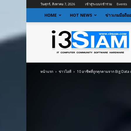
วันศุกร์, สิงหาคม 7, 2026
เข้าสู่ระบบ/เข้าร่วม
Events
HOME
HOT NEWS
ข่าวเกมมือถือ
I3siam
|
ข่าว
ไอที
อัพเดท
ข้อมูล
ข่าวสาร
หน้าแรก
ข่าวไอที
10 อาชีพที่ถูกคุกคามจาก Big Data
เกี่ยว
กับ
ข่าว
เทคโนโลยี