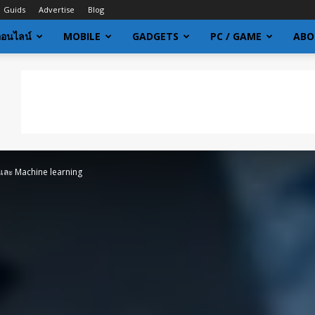
Guids
Advertise
Blog
ออนไลน์
MOBILE
GADGETS
PC / GAME
ABO
 และ Machine learning