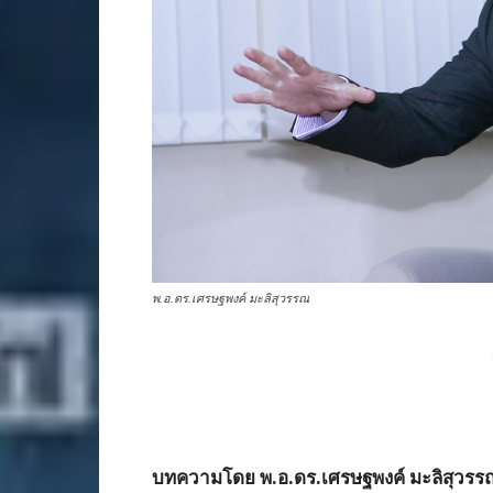
พ.อ.ดร.เศรษฐพงค์ มะลิสุวรรณ
บทความโดย พ.อ.ดร.เศรษฐพงค์ มะลิสุวรร