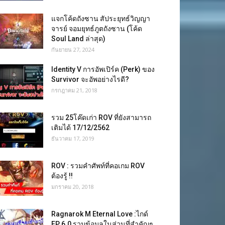
แจกโค้ดถังซาน สัประยุทธ์วิญญา
จารย์ จอมยุทธ์ภูตถังซาน (โค้ด
Soul Land ล่าสุด)
กันยายน 27, 2024
Identity V การอัพเปิร์ค (Perk) ของ
Survivor จะอัพอย่างไรดี?
กรกฎาคม 21, 2018
รวม 25โค๊ดเก่า ROV ที่ยังสามารถ
เติมได้ 17/12/2562
ธันวาคม 17, 2019
ROV : รวมคำศัพท์ที่คอเกม ROV
ต้องรู้ !!
มกราคม 20, 2018
Ragnarok M Eternal Love :ไกด์
EP 6.0 รวมข้อมูลในส่วนที่สำคัญๆ