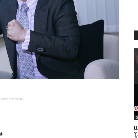
- Advertisement -
G
แ
ณ
โ