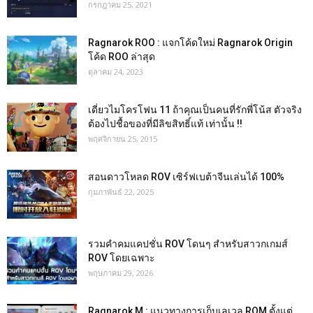
กรกฎาคม 25, 2021
Ragnarok ROO : แจกโค้ดใหม่ Ragnarok Origin
โค้ด ROO ล่าสุด
ตุลาคม 24, 2023
เดี่ยวไมโครโฟน 11 ถ้าคุณเป็นคนที่รักพี่โน้ส ตัวจริง
ต้องไปชื้อของที่มีลิขสิทธิ์แท้ เท่านั้น !!
พฤศจิกายน 25, 2015
สอนดาวโหลด ROV เซิร์ฟเบต้าจีนเล่นได้ 100%
กุมภาพันธ์ 22, 2025
รวมคำคมแคปชั่น ROV โดนๆ สำหรับสาวกเกมส์
ROV โดยเฉพาะ
พฤษภาคม 29, 2026
Ragnarok M : แนวทางการเก็บเลเวล ROM ตั้งแต่