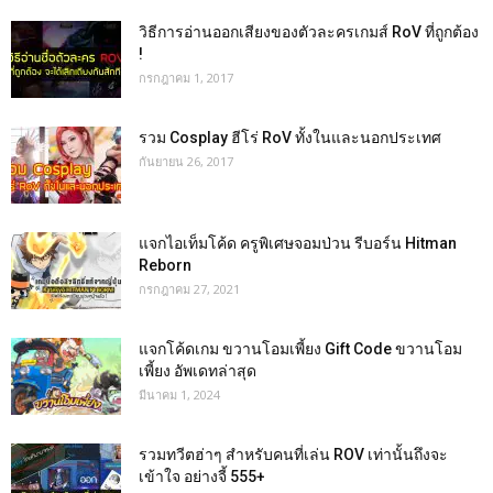
วิธีการอ่านออกเสียงของตัวละครเกมส์ RoV ที่ถูกต้อง
!
กรกฎาคม 1, 2017
รวม Cosplay ฮีโร่ RoV ทั้งในและนอกประเทศ
กันยายน 26, 2017
แจกไอเท็มโค้ด ครูพิเศษจอมป่วน รีบอร์น Hitman
Reborn
กรกฎาคม 27, 2021
แจกโค้ดเกม ขวานโอมเพี้ยง Gift Code ขวานโอม
เพี้ยง อัพเดทล่าสุด
มีนาคม 1, 2024
รวมทวีตฮ่าๆ สำหรับคนที่เล่น ROV เท่านั้นถึงจะ
เข้าใจ อย่างจี้ 555+