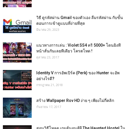
วิธี ดูรหัสผ่าน Gmail ของตัวเอง ลืมรหัสผ่าน กับขั้น
ตอนการเข้าดูแบบที่ง่ายที่สุด
มีนาคม 29, 2023
แนวทางการเล่น : Violet SS4 คริ 5000+ โดนยิงที
หน้าสั่นกันเลยทีเดียว โครตโหด !
ตุลาคม 23, 2017
Identity V การอัพเปิร์ค (Perk) ของ Hunter จะอัพ
อย่างไรดี?
กรกฎาคม 21, 2018
สร้าง Wallpaper Rov HD ง่าย ๆ เพียงไม่กี่คลิก
กันยายน 17, 2017
สอนวิธีโหลด เกมส์นอนสู้ผี The Haunted Hostel ใน