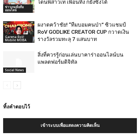
โดนพี่สาวเท เพื่อนทิ้ง ก็ยังซิ่งได้
ข่าวเกมมือถือ
ออนไลน์
ผงาดคว้าชัย! “ทีมบอมคนป่า” ซิวแชมป์
RoV GODLIKE CREATOR CUP กวาดเงิน
Garena RoV:
รางวัลรวมทะลุ 7 แสนบาท
Mobile MOBA
สิ่งที่ควรรู้ก่อนเล่นบาคาร่าออนไลน์บน
แพลตฟอร์มดิจิทัล
Social News
ทิ้งคำตอบไว้
เข้าระบบเพื่อแสดงความคิดเห็น