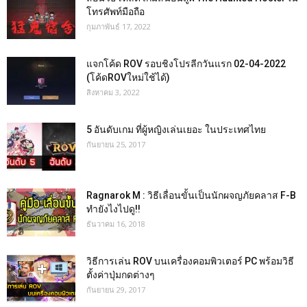
โทรศัพท์มือถือ
กุมภาพันธ์ 17, 2022
แจกโค้ด ROV รอบชิงโปรลีกวันแรก 02-04-2022
(โค้ดROVใหม่ใช้ได้)
สิงหาคม 3, 2022
5 อันดับเกม ที่ผู้หญิงเล่นเยอะ ในประเทศไทย
กันยายน 25, 2017
Ragnarok M : วิธีเลื่อนขั้นเป็นนักผจญภัยคลาส F-B
ทำยังไงไปดู!!
ธันวาคม 16, 2018
วิธีการเล่น ROV บนเครื่องคอมพิวเตอร์ PC พร้อมวิธี
ตั้งค่าปุ่มกดต่างๆ
กันยายน 29, 2017