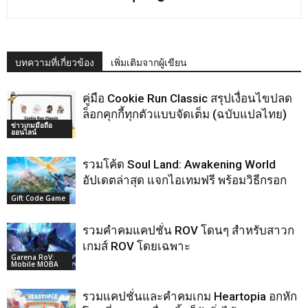
บทความที่เกี่ยวข้อง
เพิ่มเติมจากผู้เขียน
คู่มือ Cookie Run Classic สรุปเงื่อนไขปลด
ล็อกคุกกี้ทุกตัวแบบจัดเต็ม (ฉบับแปลไทย)
ข่าวเกมมือถือ
ออนไลน์
รวมโค้ด Soul Land: Awakening World
อัปเดตล่าสุด แจกไอเทมฟรี พร้อมวิธีกรอก
Gift Code Game
รวมคำคมแคปชั่น ROV โดนๆ สำหรับสาวก
เกมส์ ROV โดยเฉพาะ
Garena RoV:
Mobile MOBA
รวมแคปชั่นและคำคมเกม Heartopia อกหัก