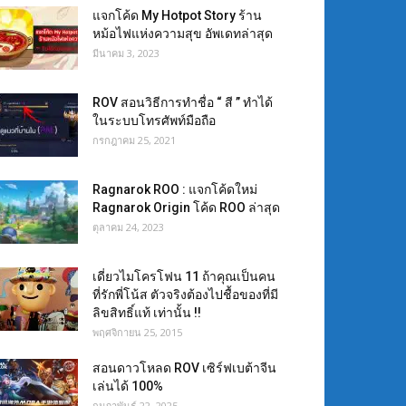
แจกโค้ด My Hotpot Story ร้าน
หม้อไฟแห่งความสุข อัพเดทล่าสุด
มีนาคม 3, 2023
ROV สอนวิธีการทำชื่อ “ สี ” ทำได้
ในระบบโทรศัพท์มือถือ
กรกฎาคม 25, 2021
Ragnarok ROO : แจกโค้ดใหม่
Ragnarok Origin โค้ด ROO ล่าสุด
ตุลาคม 24, 2023
เดี่ยวไมโครโฟน 11 ถ้าคุณเป็นคน
ที่รักพี่โน้ส ตัวจริงต้องไปชื้อของที่มี
ลิขสิทธิ์แท้ เท่านั้น !!
พฤศจิกายน 25, 2015
สอนดาวโหลด ROV เซิร์ฟเบต้าจีน
เล่นได้ 100%
กุมภาพันธ์ 22, 2025