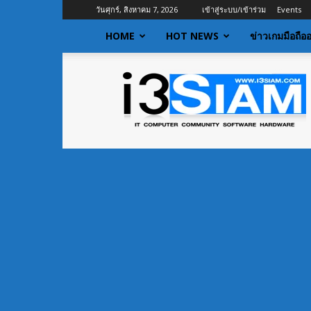
วันศุกร์, สิงหาคม 7, 2026
เข้าสู่ระบบ/เข้าร่วม
Events
HOME
HOT NEWS
ข่าวเกมมือถือ
I3siam
|
ข่าว
ไอที
อัพเดท
ข้อมูล
ข่าวสาร
เกี่ยว
กับ
ข่าว
เทคโนโลยี