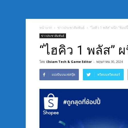
หน้าแรก
ข่าวประชาสัมพันธ์
“ไฮคิว 1 พลัส” ผนึก “ช้อป
ข่าวประชาสัมพันธ์
“ไฮคิว 1 พลัส” 
โดย
i3siam Tech & Game Editor
-
พฤษภาคม 30, 2024
แบ่งปันบนเฟสบุ๊ค
ทวีตบนทวิตเตอร์