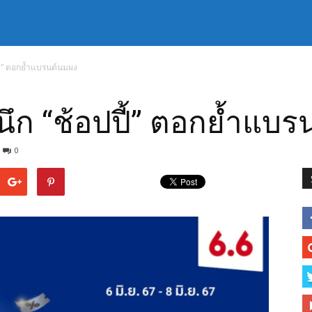
ปี้” ตอกย้ำแบรนด์นมผง
ผนึก “ช้อปปี้” ตอกย้ำแบ
0