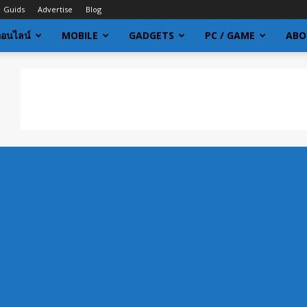
Guids
Advertise
Blog
ออนไลน์
MOBILE
GADGETS
PC / GAME
ABO