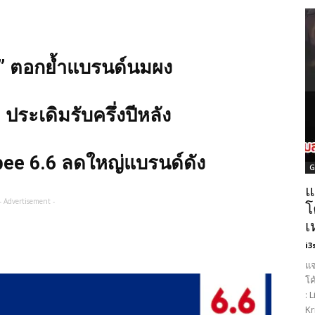
ปี้” ตอกย้ำแบรนด์นมผง
ประเดิมรับครึ่งปีหลัง
ee 6.6 ลดใหญ่แบรนด์ดัง
G
แ
- Advertisement -
โ
เ
i3
แจ
โค
: 
Kr