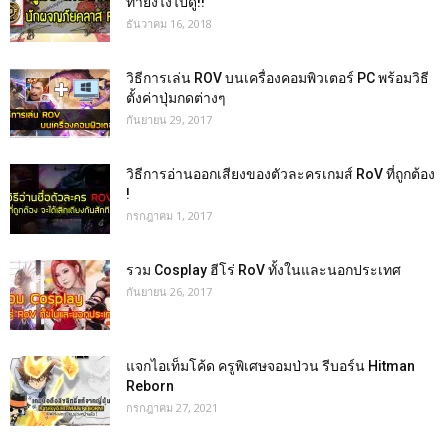
ทำยังไงไปดู!!
ธันวาคม 16, 2018
วิธีการเล่น ROV บนเครื่องคอมพิวเตอร์ PC พร้อมวิธี
ตั้งค่าปุ่มกดต่างๆ
กันยายน 29, 2017
วิธีการอ่านออกเสียงของตัวละครเกมส์ RoV ที่ถูกต้อง
!
กรกฎาคม 1, 2017
รวม Cosplay ฮีโร่ RoV ทั้งในและนอกประเทศ
กันยายน 26, 2017
แจกไอเท็มโค้ด ครูพิเศษจอมป่วน รีบอร์น Hitman
Reborn
กรกฎาคม 27, 2021