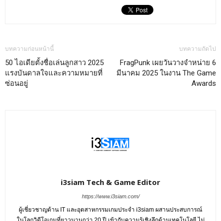
บทความก่อนหน้านี้
บทความถัดไป
50 ไอเดียตั้งชื่อเล่นลูกสาว 2025
FragPunk เผยวันวางจำหน่าย 6
แรงบันดาลใจและความหมายที่
มีนาคม 2025 ในงาน The Game
ซ่อนอยู่
Awards
i3siam Tech & Game Editor
https://www.i3siam.com/
ผู้เชี่ยวชาญด้าน IT และอุตสาหกรรมเกมประจำ i3siam ผสานประสบการณ์
ในโลกวิดีโอเกมที่ยาวนานกว่า 20 ปี เข้ากับความรู้เชิงลึกด้านเทคโนโลยี ไม่