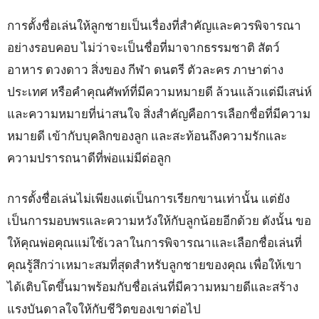
การตั้งชื่อเล่นให้ลูกชายเป็นเรื่องที่สำคัญและควรพิจารณา
อย่างรอบคอบ ไม่ว่าจะเป็นชื่อที่มาจากธรรมชาติ สัตว์
อาหาร ดวงดาว สิ่งของ กีฬา ดนตรี ตัวละคร ภาษาต่าง
ประเทศ หรือคำคุณศัพท์ที่มีความหมายดี ล้วนแล้วแต่มีเสน่ห์
และความหมายที่น่าสนใจ สิ่งสำคัญคือการเลือกชื่อที่มีความ
หมายดี เข้ากับบุคลิกของลูก และสะท้อนถึงความรักและ
ความปรารถนาดีที่พ่อแม่มีต่อลูก
การตั้งชื่อเล่นไม่เพียงแต่เป็นการเรียกขานเท่านั้น แต่ยัง
เป็นการมอบพรและความหวังให้กับลูกน้อยอีกด้วย ดังนั้น ขอ
ให้คุณพ่อคุณแม่ใช้เวลาในการพิจารณาและเลือกชื่อเล่นที่
คุณรู้สึกว่าเหมาะสมที่สุดสำหรับลูกชายของคุณ เพื่อให้เขา
ได้เติบโตขึ้นมาพร้อมกับชื่อเล่นที่มีความหมายดีและสร้าง
แรงบันดาลใจให้กับชีวิตของเขาต่อไป