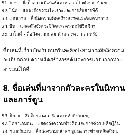
จาซ – สื่อถึงความมีเสน่ห์และความเป็นตัวของตัวเอง
โน้ต – แสดงถึงความไพเราะและการสื่อสารที่ดี
แคนวาส – สื่อถึงความคิดสร้างสรรค์และจินตนาการ
บีท – แสดงถึงจังหวะชีวิตและความมีชีวิตชีวา
เมโลดี้ – สื่อถึงความกลมกลืนและความสุนทรีย์
ชื่อเล่นที่เกี่ยวข้องกับดนตรีและศิลปะสามารถสื่อถึงความ
ละเอียดอ่อน ความคิดสร้างสรรค์ และการแสดงออกทาง
อารมณ์ได้ดี
8. ชื่อเล่นที่มาจากตัวละครในนิทาน
และการ์ตูน
ปิกาจู – สื่อถึงความน่ารักและพลังที่ซ่อนอยู่
โดราเอมอน – แสดงถึงความช่างคิดและการช่วยเหลือผู้อื่น
ซูเปอร์แมน – สื่อถึงความกล้าหาญและการช่วยเหลือสังคม