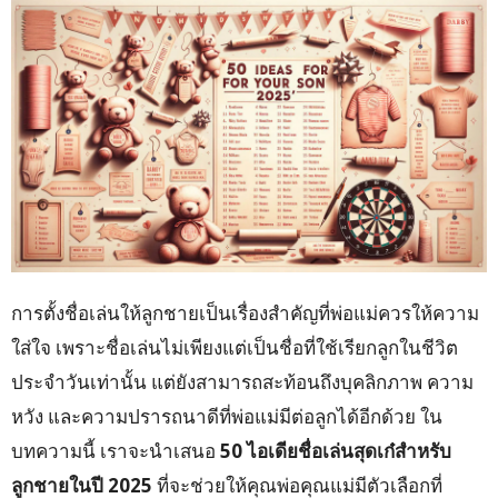
การตั้งชื่อเล่นให้ลูกชายเป็นเรื่องสำคัญที่พ่อแม่ควรให้ความ
ใส่ใจ เพราะชื่อเล่นไม่เพียงแต่เป็นชื่อที่ใช้เรียกลูกในชีวิต
ประจำวันเท่านั้น แต่ยังสามารถสะท้อนถึงบุคลิกภาพ ความ
หวัง และความปรารถนาดีที่พ่อแม่มีต่อลูกได้อีกด้วย ใน
บทความนี้ เราจะนำเสนอ
50 ไอเดียชื่อเล่นสุดเก๋สำหรับ
ลูกชายในปี 2025
ที่จะช่วยให้คุณพ่อคุณแม่มีตัวเลือกที่