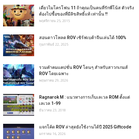
เดี่ยวไมโครโฟน 11 ถ้าคุณเป็นคนที่รักพี่โน้ส ตัวจริง
ต้องไปชื้อของที่มีลิขสิทธิ์แท้ เท่านั้น !!
พฤศจิกายน 25, 2015
สอนดาวโหลด ROV เซิร์ฟเบต้าจีนเล่นได้ 100%
กุมภาพันธ์ 22, 2025
รวมคำคมแคปชั่น ROV โดนๆ สำหรับสาวกเกมส์
ROV โดยเฉพาะ
พฤษภาคม 29, 2026
Ragnarok M : แนวทางการเก็บเลเวล ROM ตั้งแต่
เลเวล 1-99
ธันวาคม 23, 2018
แจกโค้ด ROV ล่าสุดยังใช้งานได้ปี 2025 Giftcode
มกราคม 16, 2026