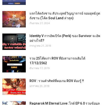
แจกโค้ดถังซาน สัประยุทธ์วิญญาจารย์ จอมยุทธ์ภูต
ถังซาน (โค้ด Soul Land ล่าสุด)
กันยายน 27, 2024
Identity V การอัพเปิร์ค (Perk) ของ Survivor จะอัพ
อย่างไรดี?
กรกฎาคม 21, 2018
รวม 25โค๊ดเก่า ROV ที่ยังสามารถเติมได้
17/12/2562
ธันวาคม 17, 2019
ROV : รวมคำศัพท์ที่คอเกม ROV ต้องรู้ !!
มกราคม 20, 2018
Ragnarok M Eternal Love :ไกด์ EP 6.0 รวมข้อมูล