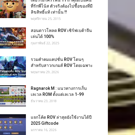
เดี่ยวไมโครโฟน 11 ถ้าคุณเป็นคน
ที่รักพี่โน้ส ตัวจริงต้องไปชื้อของที่มี
ลิขสิทธิ์แท้ เท่านั้น !!
พฤศจิกายน 25, 2015
สอนดาวโหลด ROV เซิร์ฟเบต้าจีน
เล่นได้ 100%
กุมภาพันธ์ 22, 2025
รวมคำคมแคปชั่น ROV โดนๆ
สำหรับสาวกเกมส์ ROV โดยเฉพาะ
พฤษภาคม 29, 2026
Ragnarok M : แนวทางการเก็บ
เลเวล ROM ตั้งแต่เลเวล 1-99
ธันวาคม 23, 2018
แจกโค้ด ROV ล่าสุดยังใช้งานได้ปี
2025 Giftcode
มกราคม 16, 2026