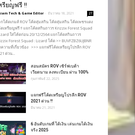
หรียญฟรี !!
siam Tech & Game Editor
-
ธันวาคม 18, 2021
27
กโค้ดเกมส์ ROV โค้ดสุ่มสกิน โค้ดสุ่มสกิน โค้ดเพชรแดง
้ดเหรียญฟรี !! แจกโค้ดสกินถาวร Krizzix Forest Squad
Lizard ใส่โค้ดก่อน 20/12/2564 แจกโค้ดสกินถาวร
izzix Forest Squad : Lizard โค้ด >> BUVFZBZ6UJBNR
ความที่เกี่ยวข้อง >>> แจกฟรีโค้ดเหรียญโปรลีก ROV
21 ด่วน...
สอนสมัคร ROV เซิร์ฟเบต้า
เวียดนาม ลงทะเบียน ผ่าน 100%
กุมภาพันธ์ 22, 2025
แจกฟรีโค้ดเหรียญโปรลีก ROV
2021 ด่วน !!
มีนาคม 21, 2021
6 อันดับเกมที่ ได้เงิน เล่นเกมได้เงิน
จริง 2025