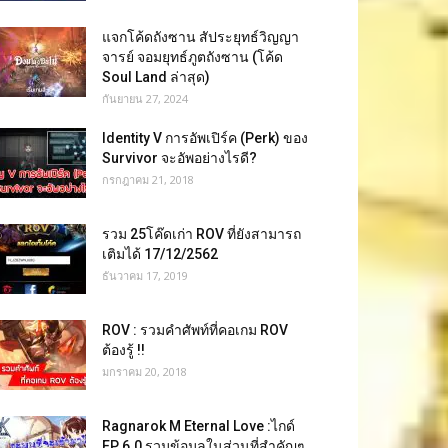
แจกโค้ดถังซาน สัประยุทธ์วิญญา
จารย์ จอมยุทธ์ภูตถังซาน (โค้ด
Soul Land ล่าสุด)
กันยายน 27, 2024
Identity V การอัพเปิร์ค (Perk) ของ
Survivor จะอัพอย่างไรดี?
กรกฎาคม 21, 2018
รวม 25โค๊ดเก่า ROV ที่ยังสามารถ
เติมได้ 17/12/2562
ธันวาคม 17, 2019
ROV : รวมคำศัพท์ที่คอเกม ROV
ต้องรู้ !!
มกราคม 20, 2018
Ragnarok M Eternal Love :ไกด์
EP 6.0 รวมข้อมูลในส่วนที่สำคัญๆ