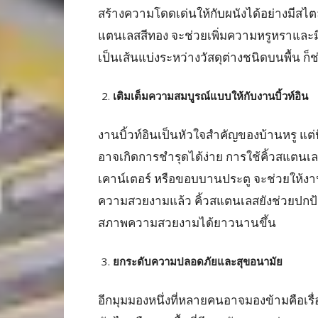
สร้างความโดดเด่นให้กับผนังได้อย่างมีสไตล์
แตนเลสสีทอง จะช่วยเพิ่มความหรูหราและมิต
เป็นเส้นแบ่งระหว่างวัสดุต่างชนิดบนพื้น ก็
เติมเต็มความสมบูรณ์แบบให้กับงานบิ้วท์อิน
งานบิ้วท์อินเป็นหัวใจสำคัญของบ้านหรู แต่ป
อาจเกิดการชำรุดได้ง่าย การใช้คิ้วสแตนเล
เคาน์เตอร์ หรือขอบบานประตู จะช่วยให้งาน
ความสวยงามแล้ว คิ้วสแตนเลสยังช่วยปกป้
สภาพความสวยงามได้ยาวนานขึ้น
ยกระดับความปลอดภัยและสุขอนามัย
อีกมุมมองหนึ่งที่หลายคนอาจมองข้ามคือเรื