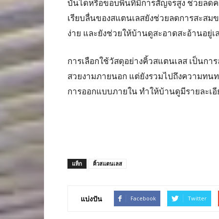
บันไดหรือขอบพื้นที่มีการสัญจรสูง ช่วยลดคว
เรียบลื่นของสแตนเลสยังช่วยลดการสะสมขอ
ง่าย และยังช่วยให้บ้านดูสะอาดสะอ้านอยู่เ
การเลือกใช้วัสดุอย่างคิ้วสแตนเลส เป็นการล
สวยงามภายนอก แต่ยังรวมไปถึงความทนทาน
การออกแบบภายใน ทำให้บ้านดูมีรายละเอีย
แท็ก
คิ้วสแตนเลส
แบ่งปัน
Facebook
Twitter