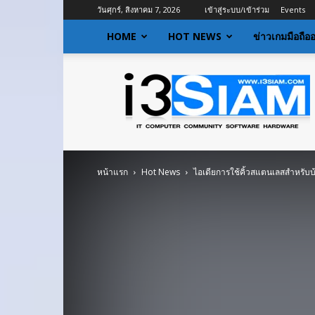
วันศุกร์, สิงหาคม 7, 2026
เข้าสู่ระบบ/เข้าร่วม
Events
HOME
HOT NEWS
ข่าวเกมมือถือ
I3siam
|
ข่าว
ไอที
อัพเดท
ข้อมูล
ข่าวสาร
หน้าแรก
Hot News
ไอเดียการใช้คิ้วสแตนเลสสำหรับ
เกี่ยว
กับ
ข่าว
เทคโนโลยี