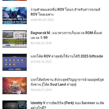
รวมคำคมแคปชั่น ROV โดนๆ สำหรับสาวกเกมส์
ROV โดยเฉพาะ
พฤษภาคม 29, 2026
Ragnarok M : แนวทางการเก็บเลเวล ROM ตั้งแต่
เลเวล 1-99
ธันวาคม 23, 2018
แจกโค้ด ROV ล่าสุดยังใช้งานได้ปี 2025 Giftcode
มกราคม 16, 2026
แจกโค้ดถังซาน สัประยุทธ์วิญญาจารย์ จอมยุทธ์ภูต
ถังซาน (โค้ด Soul Land ล่าสุด)
กันยายน 27, 2024
Identity V การอัพเปิร์ค (Perk) ของ Survivor จะอัพ
อย่างไรดี?