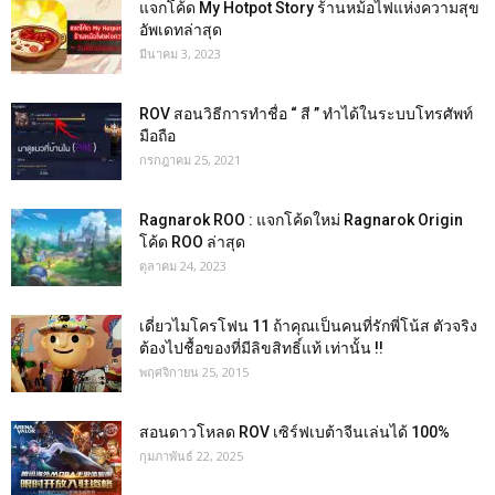
แจกโค้ด My Hotpot Story ร้านหม้อไฟแห่งความสุข
อัพเดทล่าสุด
มีนาคม 3, 2023
ROV สอนวิธีการทำชื่อ “ สี ” ทำได้ในระบบโทรศัพท์
มือถือ
กรกฎาคม 25, 2021
Ragnarok ROO : แจกโค้ดใหม่ Ragnarok Origin
โค้ด ROO ล่าสุด
ตุลาคม 24, 2023
เดี่ยวไมโครโฟน 11 ถ้าคุณเป็นคนที่รักพี่โน้ส ตัวจริง
ต้องไปชื้อของที่มีลิขสิทธิ์แท้ เท่านั้น !!
พฤศจิกายน 25, 2015
สอนดาวโหลด ROV เซิร์ฟเบต้าจีนเล่นได้ 100%
กุมภาพันธ์ 22, 2025