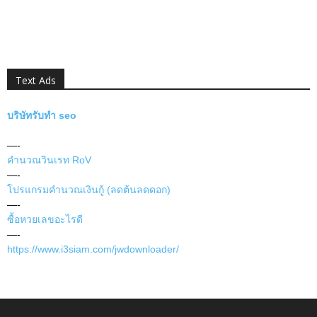
Text Ads
บริษัทรับทำ seo
—-
คำนวณวินเรท RoV
—-
โปรแกรมคำนวณเงินกู้ (ลดต้นลดดอก)
—-
ซื้อหวยเลขอะไรดี
—-
https://www.i3siam.com/jwdownloader/