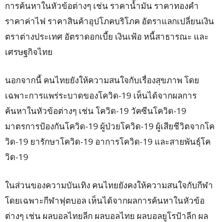
การค้นหาในหัวข้อต่างๆ เช่น ราคาน้ำมัน ราคาทองคำ
ราคาค่าไฟ ราคาสินค้าอุปโภคบริโภค อัตราแลกเปลี่ยนเงิน
ตราต่างประเทศ อัตราดอกเบี้ย เงินเฟ้อ หนี้สาธารณะ และ
เศรษฐกิจไทย
นอกจากนี้ คนไทยยังให้ความสนใจกับเรื่องสุขภาพ โดย
เฉพาะการแพร่ระบาดของโควิด-19 เห็นได้จากผลการ
ค้นหาในหัวข้อต่างๆ เช่น โควิด-19 วัคซีนโควิด-19
มาตรการป้องกันโควิด-19 ผู้ป่วยโควิด-19 ผู้เสียชีวิตจากโค
วิด-19 ยารักษาโควิด-19 อาการโควิด-19 และสายพันธุ์โค
วิด-19
ในส่วนของความบันเทิง คนไทยยังคงให้ความสนใจกับกีฬา
โดยเฉพาะกีฬาฟุตบอล เห็นได้จากผลการค้นหาในหัวข้อ
ต่างๆ เช่น ผลบอลไทยลีก ผลบอลไทย ผลบอลยูโรป้าลีก ผล