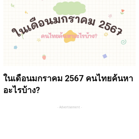
ในเดือนมกราคม 2567 คนไทยค้นหา
อะไรบ้าง?
- Advertisement -