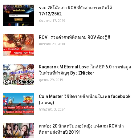
รวม 25โค๊ดเก่า ROV ที่ยังสามารถเติมได้
17/12/2562
ธันวาคม 17, 2019
ROV : รวมคำศัพท์ที่คอเกม ROV ต้องรู้ !!
มกราคม 20, 2018
Ragnarok M Eternal Love :ไกด์ EP 6.0 รวมข้อมูล
ในส่วนที่สำคัญๆ By : ZNicker
ตุลาคม 29, 2019
Coin Master วิธีปิดรายชื่อเพื่อนในเฟส facebook
(เกมหมู)
กรกฎาคม 3, 2024
พาส่อง 20 นักสตรีมเมอร์หญิง แห่งเกม ROV น่า
ติดตามส่งท้ายปี 2019!