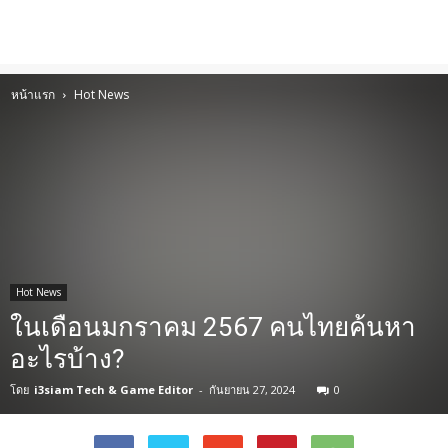
หน้าแรก
Hot News
Hot News
ในเดือนมกราคม 2567 คนไทยค้นหา
อะไรบ้าง?
โดย
i3siam Tech & Game Editor
-
กันยายน 27, 2024
0