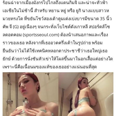
ร้อนฉ่าจากเมืองมังกรไปไกลถึงแดนกิมจิ และน่าจะทั่วฟ้า
เอเชียในไม่ช้านี้ สำหรับ หยาน หยู่ หรือ ยูกิ นางแบบสาวห
มวยทรงโต ที่ขยันโชว์สองเต้าตูมเต่งเบ่งบารมีขนาด 35 นิ้ว
คัพ จี (G) อยู่เนืองๆ จนกระทั่งเว็บไซต์ดังเกาหลี สปอร์ตส์โซ
ลดอตคอม (sportsseoul.com) ต้องนำเสนอภาพและเรื่อง
ราวของเธอ หลังจากที่เธออวดครึ่งเต้าในรูปถ่าย พร้อม
ยืนยันว่าไม่ได้ใช้เทคนิคหลอกตาประชาชีว่าเธอใหญ่เธอ
ยักษ์ ด้วยการนั่งชันหัวเข่าให้โผล่ขึ้นมาในอกเสื้อแต่อย่างใด
เพราะนี่คือเนื้อนมของแท้ของเธออย่างแน่นอนที่สุด