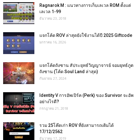
Ragnarok M : แนวทางการเก็บเลเวล ROM ตั้งแต่
เลเวล 1-99
ธันวาคม 23, 2018
แจกโค้ด ROV ล่าสุดยังใช้งานได้ปี 2025 Giftcode
มกราคม 16, 2026
แจกโค้ดถังซาน สัประยุทธ์วิญญาจารย์ จอมยุทธ์ภูต
ถังซาน (โค้ด Soul Land ล่าสุด)
กันยายน 27, 2024
Identity V การอัพเปิร์ค (Perk) ของ Survivor จะอัพ
อย่างไรดี?
กรกฎาคม 21, 2018
รวม 25โค๊ดเก่า ROV ที่ยังสามารถเติมได้
17/12/2562
ธันวาคม 17, 2019