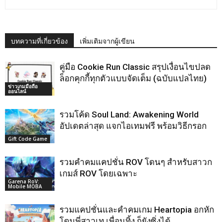
บทความที่เกี่ยวข้อง
เพิ่มเติมจากผู้เขียน
คู่มือ Cookie Run Classic สรุปเงื่อนไขปลด
ล็อกคุกกี้ทุกตัวแบบจัดเต็ม (ฉบับแปลไทย)
ข่าวเกมมือถือ
ออนไลน์
รวมโค้ด Soul Land: Awakening World
อัปเดตล่าสุด แจกไอเทมฟรี พร้อมวิธีกรอก
Gift Code Game
รวมคำคมแคปชั่น ROV โดนๆ สำหรับสาวก
เกมส์ ROV โดยเฉพาะ
Garena RoV:
Mobile MOBA
รวมแคปชั่นและคำคมเกม Heartopia อกหัก
โดนพี่สาวเท เพื่อนทิ้ง ก็ยังซิ่งได้