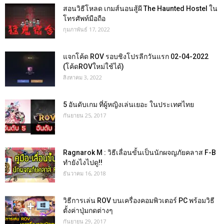
สอนวิธีโหลด เกมส์นอนสู้ผี The Haunted Hostel ใน
โทรศัพท์มือถือ
กุมภาพันธ์ 17, 2022
แจกโค้ด ROV รอบชิงโปรลีกวันแรก 02-04-2022
(โค้ดROVใหม่ใช้ได้)
สิงหาคม 3, 2022
5 อันดับเกม ที่ผู้หญิงเล่นเยอะ ในประเทศไทย
กันยายน 25, 2017
Ragnarok M : วิธีเลื่อนขั้นเป็นนักผจญภัยคลาส F-B
ทำยังไงไปดู!!
ธันวาคม 16, 2018
วิธีการเล่น ROV บนเครื่องคอมพิวเตอร์ PC พร้อมวิธี
ตั้งค่าปุ่มกดต่างๆ
กันยายน 29, 2017