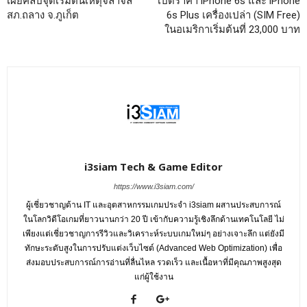
เผยคลิปจุดเริ่มต้นเหตุจลาจล
เปิดราคา iPhone 6s และ iPhone
สภ.ถลาง จ.ภูเก็ต
6s Plus เครื่องเปล่า (SIM Free)
ในอเมริกาเริ่มต้นที่ 23,000 บาท
i3siam Tech & Game Editor
https://www.i3siam.com/
ผู้เชี่ยวชาญด้าน IT และอุตสาหกรรมเกมประจำ i3siam ผสานประสบการณ์
ในโลกวิดีโอเกมที่ยาวนานกว่า 20 ปี เข้ากับความรู้เชิงลึกด้านเทคโนโลยี ไม่
เพียงแต่เชี่ยวชาญการรีวิวและวิเคราะห์ระบบเกมใหม่ๆ อย่างเจาะลึก แต่ยังมี
ทักษะระดับสูงในการปรับแต่งเว็บไซต์ (Advanced Web Optimization) เพื่อ
ส่งมอบประสบการณ์การอ่านที่ลื่นไหล รวดเร็ว และเนื้อหาที่มีคุณภาพสูงสุด
แก่ผู้ใช้งาน