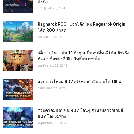
มือถือ
กรกฎาคม 25, 2021
Ragnarok ROO : แจกโค้ดใหม่ Ragnarok Origin
โค้ด ROO ล่าสุด
ตุลาคม 24, 2023
เดี่ยวไมโครโฟน 11 ถ้าคุณเป็นคนที่รักพี่โน้ส ตัวจริง
ต้องไปชื้อของที่มีลิขสิทธิ์แท้ เท่านั้น !!
พฤศจิกายน 25, 2015
สอนดาวโหลด ROV เซิร์ฟเบต้าจีนเล่นได้ 100%
กุมภาพันธ์ 22, 2025
รวมคำคมแคปชั่น ROV โดนๆ สำหรับสาวกเกมส์
ROV โดยเฉพาะ
พฤษภาคม 29, 2026