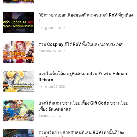
วิธีการอ่านออกเสียงของตัวละครเกมส์ RoV ที่ถูกต้อง
!
กรกฎาคม 1, 2017
รวม Cosplay ฮีโร่ RoV ทั้งในและนอกประเทศ
กันยายน 26, 2017
แจกไอเท็มโค้ด ครูพิเศษจอมป่วน รีบอร์น Hitman
Reborn
กรกฎาคม 27, 2021
แจกโค้ดเกม ขวานโอมเพี้ยง Gift Code ขวานโอม
เพี้ยง อัพเดทล่าสุด
มีนาคม 1, 2024
รวมทวีตฮ่าๆ สำหรับคนที่เล่น ROV เท่านั้นถึงจะ