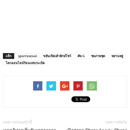
แท็ก
sportsseoul
ขยันเปิดเต้ายักษ์โชว์
คัพ G
ชมภาพชุด
หยานหยู่
โลกออนไลน์ร้อนแทบระเบิด
บทความก่อนหน้านี้
บทความถัดไป