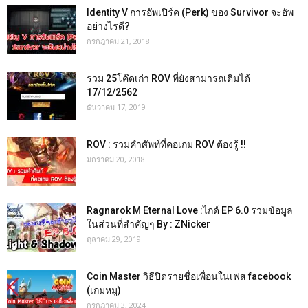
Identity V การอัพเปิร์ค (Perk) ของ Survivor จะอัพ
อย่างไรดี?
กรกฎาคม 21, 2018
รวม 25โค๊ดเก่า ROV ที่ยังสามารถเติมได้
17/12/2562
ธันวาคม 17, 2019
ROV : รวมคำศัพท์ที่คอเกม ROV ต้องรู้ !!
มกราคม 20, 2018
Ragnarok M Eternal Love :ไกด์ EP 6.0 รวมข้อมูล
ในส่วนที่สำคัญๆ By : ZNicker
ตุลาคม 29, 2019
Coin Master วิธีปิดรายชื่อเพื่อนในเฟส facebook
(เกมหมู)
กรกฎาคม 3, 2024