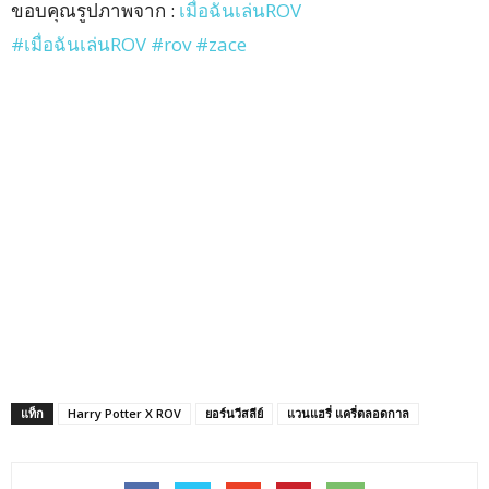
ขอบคุณรูปภาพจาก :
เมื่อฉันเล่นROV
#เมื่อฉันเล่นROV
#rov
#zace
แท็ก
Harry Potter X ROV
ยอร์นวีสลีย์
แวนแฮรี่ แครี่ตลอดกาล