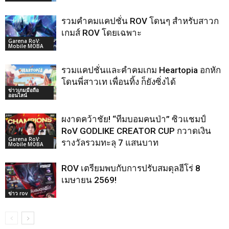
รวมคำคมแคปชั่น ROV โดนๆ สำหรับสาวก
เกมส์ ROV โดยเฉพาะ
Garena RoV:
Mobile MOBA
รวมแคปชั่นและคำคมเกม Heartopia อกหัก
โดนพี่สาวเท เพื่อนทิ้ง ก็ยังซิ่งได้
ข่าวเกมมือถือ
ออนไลน์
ผงาดคว้าชัย! “ทีมบอมคนป่า” ซิวแชมป์
RoV GODLIKE CREATOR CUP กวาดเงิน
Garena RoV:
รางวัลรวมทะลุ 7 แสนบาท
Mobile MOBA
ROV เตรียมพบกับการปรับสมดุลฮีโร่ 8
เมษายน 2569!
ข่าว rov