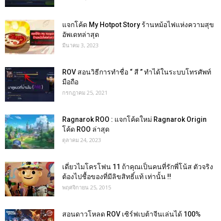
แจกโค้ด My Hotpot Story ร้านหม้อไฟแห่งความสุข
อัพเดทล่าสุด
มีนาคม 3, 2023
ROV สอนวิธีการทำชื่อ “ สี ” ทำได้ในระบบโทรศัพท์
มือถือ
กรกฎาคม 25, 2021
Ragnarok ROO : แจกโค้ดใหม่ Ragnarok Origin
โค้ด ROO ล่าสุด
ตุลาคม 24, 2023
เดี่ยวไมโครโฟน 11 ถ้าคุณเป็นคนที่รักพี่โน้ส ตัวจริง
ต้องไปชื้อของที่มีลิขสิทธิ์แท้ เท่านั้น !!
พฤศจิกายน 25, 2015
สอนดาวโหลด ROV เซิร์ฟเบต้าจีนเล่นได้ 100%