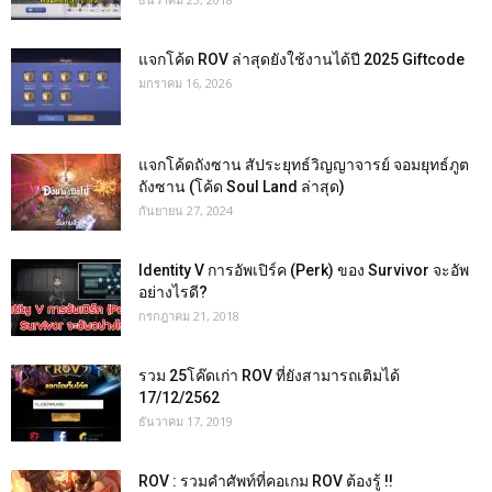
แจกโค้ด ROV ล่าสุดยังใช้งานได้ปี 2025 Giftcode
มกราคม 16, 2026
แจกโค้ดถังซาน สัประยุทธ์วิญญาจารย์ จอมยุทธ์ภูต
ถังซาน (โค้ด Soul Land ล่าสุด)
กันยายน 27, 2024
Identity V การอัพเปิร์ค (Perk) ของ Survivor จะอัพ
อย่างไรดี?
กรกฎาคม 21, 2018
รวม 25โค๊ดเก่า ROV ที่ยังสามารถเติมได้
17/12/2562
ธันวาคม 17, 2019
ROV : รวมคำศัพท์ที่คอเกม ROV ต้องรู้ !!