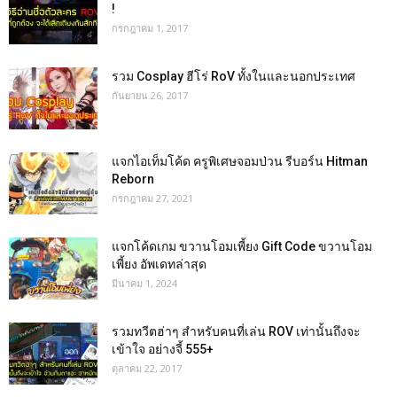
!
กรกฎาคม 1, 2017
รวม Cosplay ฮีโร่ RoV ทั้งในและนอกประเทศ
กันยายน 26, 2017
แจกไอเท็มโค้ด ครูพิเศษจอมป่วน รีบอร์น Hitman
Reborn
กรกฎาคม 27, 2021
แจกโค้ดเกม ขวานโอมเพี้ยง Gift Code ขวานโอม
เพี้ยง อัพเดทล่าสุด
มีนาคม 1, 2024
รวมทวีตฮ่าๆ สำหรับคนที่เล่น ROV เท่านั้นถึงจะ
เข้าใจ อย่างจี้ 555+
ตุลาคม 22, 2017