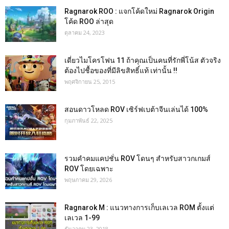
Ragnarok ROO : แจกโค้ดใหม่ Ragnarok Origin
โค้ด ROO ล่าสุด
ตุลาคม 24, 2023
เดี่ยวไมโครโฟน 11 ถ้าคุณเป็นคนที่รักพี่โน้ส ตัวจริง
ต้องไปชื้อของที่มีลิขสิทธิ์แท้ เท่านั้น !!
พฤศจิกายน 25, 2015
สอนดาวโหลด ROV เซิร์ฟเบต้าจีนเล่นได้ 100%
กุมภาพันธ์ 22, 2025
รวมคำคมแคปชั่น ROV โดนๆ สำหรับสาวกเกมส์
ROV โดยเฉพาะ
พฤษภาคม 29, 2026
Ragnarok M : แนวทางการเก็บเลเวล ROM ตั้งแต่
เลเวล 1-99
ธันวาคม 23, 2018