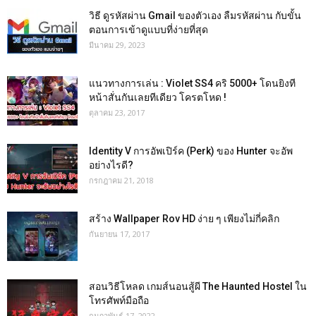
วิธี ดูรหัสผ่าน Gmail ของตัวเอง ลืมรหัสผ่าน กับขั้น
ตอนการเข้าดูแบบที่ง่ายที่สุด
มีนาคม 29, 2023
แนวทางการเล่น : Violet SS4 คริ 5000+ โดนยิงที
หน้าสั่นกันเลยทีเดียว โครตโหด !
ตุลาคม 23, 2017
Identity V การอัพเปิร์ค (Perk) ของ Hunter จะอัพ
อย่างไรดี?
กรกฎาคม 21, 2018
สร้าง Wallpaper Rov HD ง่าย ๆ เพียงไม่กี่คลิก
กันยายน 17, 2017
สอนวิธีโหลด เกมส์นอนสู้ผี The Haunted Hostel ใน
โทรศัพท์มือถือ
กุมภาพันธ์ 17, 2022