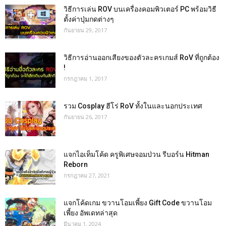
วิธีการเล่น ROV บนเครื่องคอมพิวเตอร์ PC พร้อมวิธี
ตั้งค่าปุ่มกดต่างๆ
กันยายน 29, 2017
วิธีการอ่านออกเสียงของตัวละครเกมส์ RoV ที่ถูกต้อง
!
กรกฎาคม 1, 2017
รวม Cosplay ฮีโร่ RoV ทั้งในและนอกประเทศ
กันยายน 26, 2017
แจกไอเท็มโค้ด ครูพิเศษจอมป่วน รีบอร์น Hitman
Reborn
กรกฎาคม 27, 2021
แจกโค้ดเกม ขวานโอมเพี้ยง Gift Code ขวานโอม
เพี้ยง อัพเดทล่าสุด
มีนาคม 1, 2024