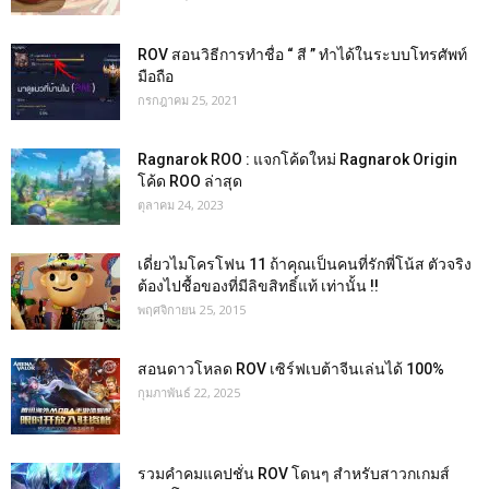
ROV สอนวิธีการทำชื่อ “ สี ” ทำได้ในระบบโทรศัพท์
มือถือ
กรกฎาคม 25, 2021
Ragnarok ROO : แจกโค้ดใหม่ Ragnarok Origin
โค้ด ROO ล่าสุด
ตุลาคม 24, 2023
เดี่ยวไมโครโฟน 11 ถ้าคุณเป็นคนที่รักพี่โน้ส ตัวจริง
ต้องไปชื้อของที่มีลิขสิทธิ์แท้ เท่านั้น !!
พฤศจิกายน 25, 2015
สอนดาวโหลด ROV เซิร์ฟเบต้าจีนเล่นได้ 100%
กุมภาพันธ์ 22, 2025
รวมคำคมแคปชั่น ROV โดนๆ สำหรับสาวกเกมส์