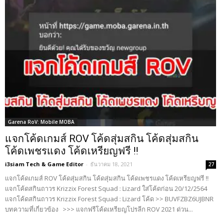
Garena RoV: Mobile MOBA
แจกโค้ดเกมส์ ROV โค้ดสุ่มสกิน โค้ดสุ่มสกิน
โค้ดเพชรแดง โค้ดเหรียญฟรี !!
i3siam Tech & Game Editor
-
ธันวาคม 18, 2021
27
แจกโค้ดเกมส์ ROV โค้ดสุ่มสกิน โค้ดสุ่มสกิน โค้ดเพชรแดง โค้ดเหรียญฟรี !!
แจกโค้ดสกินถาวร Krizzix Forest Squad : Lizard ใส่โค้ดก่อน 20/12/2564
แจกโค้ดสกินถาวร Krizzix Forest Squad : Lizard โค้ด >> BUVFZBZ6UJBNR
บทความที่เกี่ยวข้อง >>> แจกฟรีโค้ดเหรียญโปรลีก ROV 2021 ด่วน...