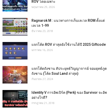
ROV โดยเฉพาะ
พฤษภาคม 29, 2026
Ragnarok M : แนวทางการเก็บเลเวล ROM ตั้งแต่
เลเวล 1-99
ธันวาคม 23, 2018
แจกโค้ด ROV ล่าสุดยังใช้งานได้ปี 2025 Giftcode
มกราคม 16, 2026
แจกโค้ดถังซาน สัประยุทธ์วิญญาจารย์ จอมยุทธ์ภูต
ถังซาน (โค้ด Soul Land ล่าสุด)
กันยายน 27, 2024
Identity V การอัพเปิร์ค (Perk) ของ Survivor จะอัพ
อย่างไรดี?
กรกฎาคม 21, 2018