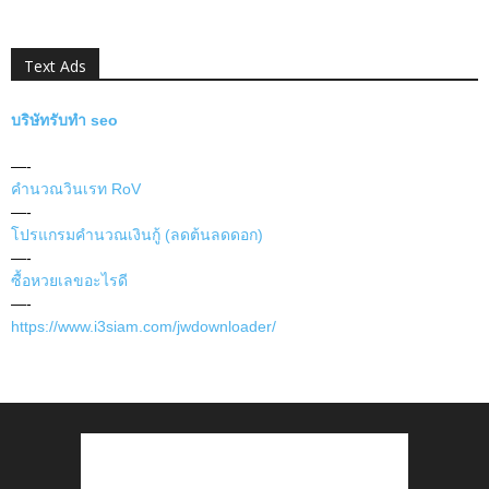
Text Ads
บริษัทรับทำ seo
—-
คำนวณวินเรท RoV
—-
โปรแกรมคำนวณเงินกู้ (ลดต้นลดดอก)
—-
ซื้อหวยเลขอะไรดี
—-
https://www.i3siam.com/jwdownloader/