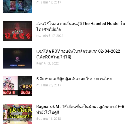
กันยายน 17, 2017
สอนวิธีโหลด เกมส์นอนสู้ผี The Haunted Hostel ใน
โทรศัพท์มือถือ
กุมภาพันธ์ 17, 2022
แจกโค้ด ROV รอบชิงโปรลีกวันแรก 02-04-2022
(โค้ดROVใหม่ใช้ได้)
สิงหาคม 3, 2022
5 อันดับเกม ที่ผู้หญิงเล่นเยอะ ในประเทศไทย
กันยายน 25, 2017
Ragnarok M : วิธีเลื่อนขั้นเป็นนักผจญภัยคลาส F-B
ทำยังไงไปดู!!
ธันวาคม 16, 2018