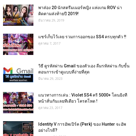
พาส่อง 20 นักสตรีมเมอร์หญิง แห่งเกม ROV น่า
ติดตามส่งท้ายปี 2019!
ธันวาคม 29, 2019
แชร์เก็บไว้เลย รวมการออกของ SS4 ครบทุกตัว !!
ตุลาคม 7, 2017
วิธี ดูรหัสผ่าน Gmail ของตัวเอง ลืมรหัสผ่าน กับขั้น
ตอนการเข้าดูแบบที่ง่ายที่สุด
มีนาคม 29, 2023
แนวทางการเล่น : Violet SS4 คริ 5000+ โดนยิงที
หน้าสั่นกันเลยทีเดียว โครตโหด !
ตุลาคม 23, 2017
Identity V การอัพเปิร์ค (Perk) ของ Hunter จะอัพ
อย่างไรดี?