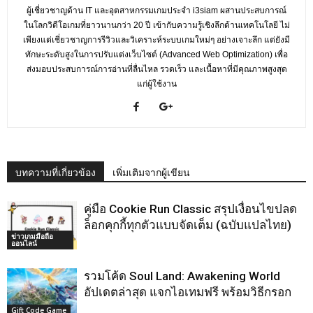
ผู้เชี่ยวชาญด้าน IT และอุตสาหกรรมเกมประจำ i3siam ผสานประสบการณ์
ในโลกวิดีโอเกมที่ยาวนานกว่า 20 ปี เข้ากับความรู้เชิงลึกด้านเทคโนโลยี ไม่
เพียงแต่เชี่ยวชาญการรีวิวและวิเคราะห์ระบบเกมใหม่ๆ อย่างเจาะลึก แต่ยังมี
ทักษะระดับสูงในการปรับแต่งเว็บไซต์ (Advanced Web Optimization) เพื่อ
ส่งมอบประสบการณ์การอ่านที่ลื่นไหล รวดเร็ว และเนื้อหาที่มีคุณภาพสูงสุด
แก่ผู้ใช้งาน
บทความที่เกี่ยวข้อง
เพิ่มเติมจากผู้เขียน
คู่มือ Cookie Run Classic สรุปเงื่อนไขปลด
ล็อกคุกกี้ทุกตัวแบบจัดเต็ม (ฉบับแปลไทย)
ข่าวเกมมือถือ
ออนไลน์
รวมโค้ด Soul Land: Awakening World
อัปเดตล่าสุด แจกไอเทมฟรี พร้อมวิธีกรอก
Gift Code Game