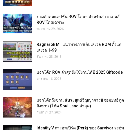
รวมคำคมแคปชั่น ROV โดนๆ สำหรับสาวกเกมส์
ROV โดยเฉพาะ
พฤษภาคม 29, 2026
Ragnarok M : แนวทางการเก็บเลเวล ROM ตั้งแต่
เลเวล 1-99
ธันวาคม 23, 2018
แจกโค้ด ROV ล่าสุดยังใช้งานได้ปี 2025 Giftcode
มกราคม 16, 2026
แจกโค้ดถังซาน สัประยุทธ์วิญญาจารย์ จอมยุทธ์ภูต
ถังซาน (โค้ด Soul Land ล่าสุด)
กันยายน 27, 2024
Identity V การอัพเปิร์ค (Perk) ของ Survivor จะอัพ