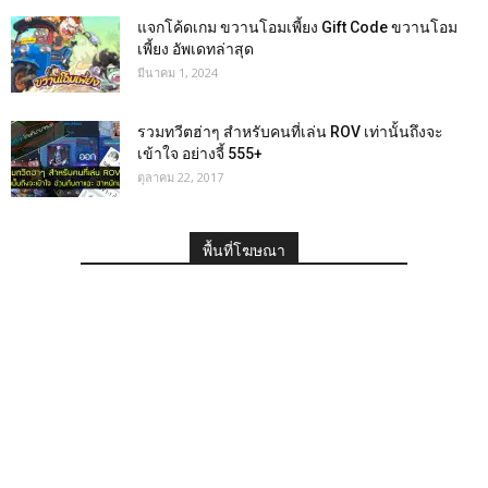
แจกโค้ดเกม ขวานโอมเพี้ยง Gift Code ขวานโอม
เพี้ยง อัพเดทล่าสุด
มีนาคม 1, 2024
รวมทวีตฮ่าๆ สำหรับคนที่เล่น ROV เท่านั้นถึงจะ
เข้าใจ อย่างจี้ 555+
ตุลาคม 22, 2017
พื้นที่โฆษณา