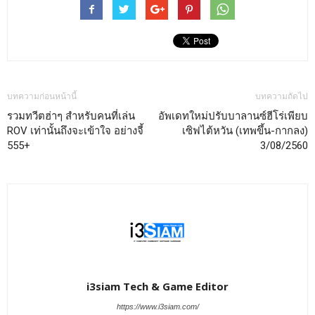
บทความก่อนหน้านี้
บทความถัดไป
รวมทวีตฮ่าๆ สำหรับคนที่เล่น
อัพเดทใหม่ปรับบาลานซ์ฮีโร่เพียบ
ROV เท่านั้นถึงจะเข้าใจ อย่างจี้
เซิฟไต้หวัน (เทพขึ้น-กากลง)
555+
3/08/2560
i3siam Tech & Game Editor
https://www.i3siam.com/