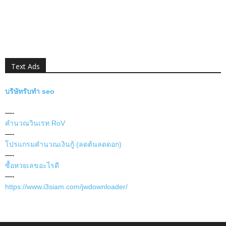
Text Ads
บริษัทรับทำ seo
—-
คำนวณวินเรท RoV
—-
โปรแกรมคำนวณเงินกู้ (ลดต้นลดดอก)
—-
ซื้อหวยเลขอะไรดี
—-
https://www.i3siam.com/jwdownloader/