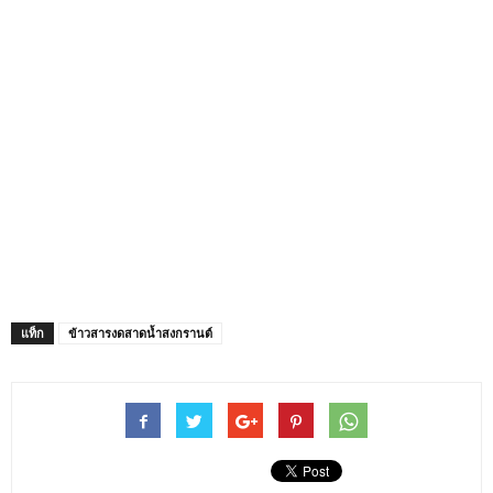
แท็ก
ข้าวสารงดสาดน้ำสงกรานต์