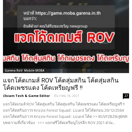
Garena RoV: Mobile MOBA
แจกโค้ดเกมส์ ROV โค้ดสุ่มสกิน โค้ดสุ่มสกิน
โค้ดเพชรแดง โค้ดเหรียญฟรี !!
i3siam Tech & Game Editor
-
ธันวาคม 18, 2021
27
แจกโค้ดเกมส์ ROV โค้ดสุ่มสกิน โค้ดสุ่มสกิน โค้ดเพชรแดง โค้ดเหรียญฟรี !!
แจกโค้ดสกินถาวร Krizzix Forest Squad : Lizard ใส่โค้ดก่อน 20/12/2564
แจกโค้ดสกินถาวร Krizzix Forest Squad : Lizard โค้ด >> BUVFZBZ6UJBNR
บทความที่เกี่ยวข้อง >>> แจกฟรีโค้ดเหรียญโปรลีก ROV 2021 ด่วน...