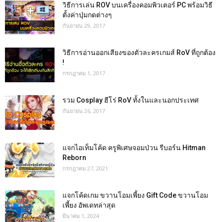
วิธีการเล่น ROV บนเครื่องคอมพิวเตอร์ PC พร้อมวิธี
ตั้งค่าปุ่มกดต่างๆ
กันยายน 29, 2017
วิธีการอ่านออกเสียงของตัวละครเกมส์ RoV ที่ถูกต้อง
!
กรกฎาคม 1, 2017
รวม Cosplay ฮีโร่ RoV ทั้งในและนอกประเทศ
กันยายน 26, 2017
แจกไอเท็มโค้ด ครูพิเศษจอมป่วน รีบอร์น Hitman
Reborn
กรกฎาคม 27, 2021
แจกโค้ดเกม ขวานโอมเพี้ยง Gift Code ขวานโอม
เพี้ยง อัพเดทล่าสุด
มีนาคม 1, 2024