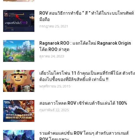
ROV สอนวิธีการทำชื่อ “ สี ” ทำได้ในระบบโทรศัพท์
มือถือ
กรกฎาคม 25, 2021
Ragnarok ROO : แจกโค้ดใหม่ Ragnarok Origin
โค้ด ROO ล่าสุด
ตุลาคม 24, 2023
เดี่ยวไมโครโฟน 11 ถ้าคุณเป็นคนที่รักพี่โน้ส ตัวจริง
ต้องไปชื้อของที่มีลิขสิทธิ์แท้ เท่านั้น !!
พฤศจิกายน 25, 2015
สอนดาวโหลด ROV เซิร์ฟเบต้าจีนเล่นได้ 100%
กุมภาพันธ์ 22, 2025
รวมคำคมแคปชั่น ROV โดนๆ สำหรับสาวกเกมส์
ROV โดยเฉพาะ