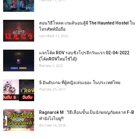
สอนวิธีโหลด เกมส์นอนสู้ผี The Haunted Hostel ใน
โทรศัพท์มือถือ
กุมภาพันธ์ 17, 2022
แจกโค้ด ROV รอบชิงโปรลีกวันแรก 02-04-2022
(โค้ดROVใหม่ใช้ได้)
สิงหาคม 3, 2022
5 อันดับเกม ที่ผู้หญิงเล่นเยอะ ในประเทศไทย
กันยายน 25, 2017
Ragnarok M : วิธีเลื่อนขั้นเป็นนักผจญภัยคลาส F-B
ทำยังไงไปดู!!
ธันวาคม 16, 2018