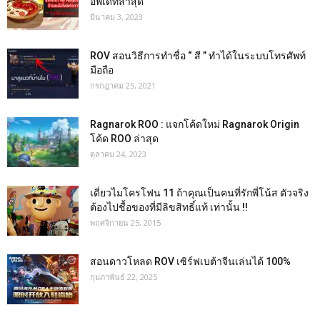
อัพเดทล่าสุด
มีนาคม 3, 2023
ROV สอนวิธีการทำชื่อ “ สี ” ทำได้ในระบบโทรศัพท์
มือถือ
กรกฎาคม 25, 2021
Ragnarok ROO : แจกโค้ดใหม่ Ragnarok Origin
โค้ด ROO ล่าสุด
ตุลาคม 24, 2023
เดี่ยวไมโครโฟน 11 ถ้าคุณเป็นคนที่รักพี่โน้ส ตัวจริง
ต้องไปชื้อของที่มีลิขสิทธิ์แท้ เท่านั้น !!
พฤศจิกายน 25, 2015
สอนดาวโหลด ROV เซิร์ฟเบต้าจีนเล่นได้ 100%
กุมภาพันธ์ 22, 2025