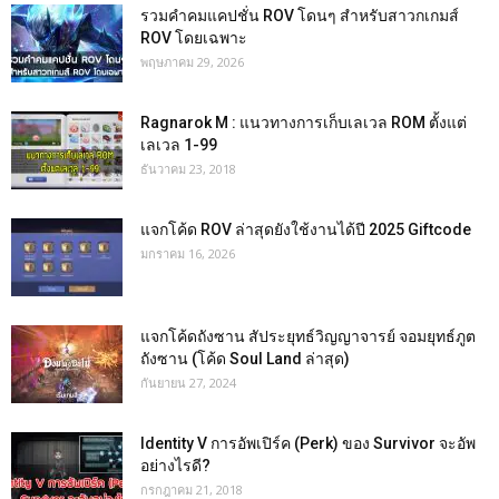
รวมคำคมแคปชั่น ROV โดนๆ สำหรับสาวกเกมส์
ROV โดยเฉพาะ
พฤษภาคม 29, 2026
Ragnarok M : แนวทางการเก็บเลเวล ROM ตั้งแต่
เลเวล 1-99
ธันวาคม 23, 2018
แจกโค้ด ROV ล่าสุดยังใช้งานได้ปี 2025 Giftcode
มกราคม 16, 2026
แจกโค้ดถังซาน สัประยุทธ์วิญญาจารย์ จอมยุทธ์ภูต
ถังซาน (โค้ด Soul Land ล่าสุด)
กันยายน 27, 2024
Identity V การอัพเปิร์ค (Perk) ของ Survivor จะอัพ
อย่างไรดี?
กรกฎาคม 21, 2018