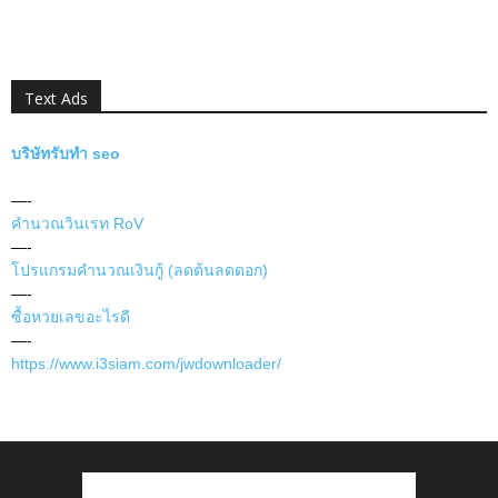
Text Ads
บริษัทรับทำ seo
—-
คำนวณวินเรท RoV
—-
โปรแกรมคำนวณเงินกู้ (ลดต้นลดดอก)
—-
ซื้อหวยเลขอะไรดี
—-
https://www.i3siam.com/jwdownloader/