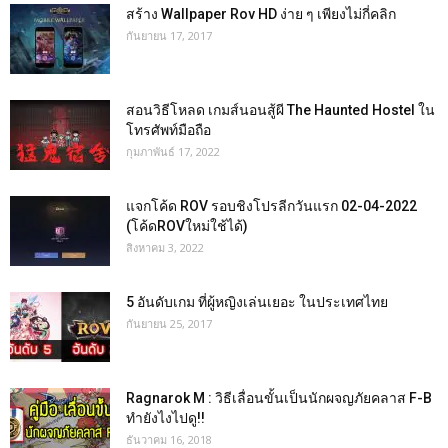
สร้าง Wallpaper Rov HD ง่าย ๆ เพียงไม่กี่คลิก
กันยายน 17, 2017
สอนวิธีโหลด เกมส์นอนสู้ผี The Haunted Hostel ใน
โทรศัพท์มือถือ
กุมภาพันธ์ 17, 2022
แจกโค้ด ROV รอบชิงโปรลีกวันแรก 02-04-2022
(โค้ดROVใหม่ใช้ได้)
สิงหาคม 3, 2022
5 อันดับเกม ที่ผู้หญิงเล่นเยอะ ในประเทศไทย
กันยายน 25, 2017
Ragnarok M : วิธีเลื่อนขั้นเป็นนักผจญภัยคลาส F-B
ทำยังไงไปดู!!
ธันวาคม 16, 2018