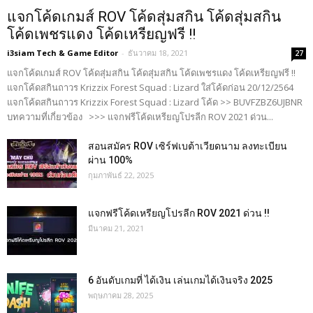
แจกโค้ดเกมส์ ROV โค้ดสุ่มสกิน โค้ดสุ่มสกิน
โค้ดเพชรแดง โค้ดเหรียญฟรี !!
i3siam Tech & Game Editor
-
ธันวาคม 18, 2021
27
แจกโค้ดเกมส์ ROV โค้ดสุ่มสกิน โค้ดสุ่มสกิน โค้ดเพชรแดง โค้ดเหรียญฟรี !!
แจกโค้ดสกินถาวร Krizzix Forest Squad : Lizard ใส่โค้ดก่อน 20/12/2564
แจกโค้ดสกินถาวร Krizzix Forest Squad : Lizard โค้ด >> BUVFZBZ6UJBNR
บทความที่เกี่ยวข้อง >>> แจกฟรีโค้ดเหรียญโปรลีก ROV 2021 ด่วน...
สอนสมัคร ROV เซิร์ฟเบต้าเวียดนาม ลงทะเบียน
ผ่าน 100%
กุมภาพันธ์ 22, 2025
แจกฟรีโค้ดเหรียญโปรลีก ROV 2021 ด่วน !!
มีนาคม 21, 2021
6 อันดับเกมที่ ได้เงิน เล่นเกมได้เงินจริง 2025
พฤษภาคม 28, 2025