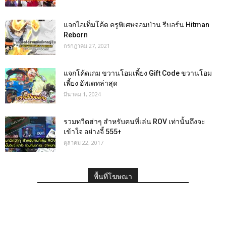
แจกไอเท็มโค้ด ครูพิเศษจอมป่วน รีบอร์น Hitman
Reborn
กรกฎาคม 27, 2021
แจกโค้ดเกม ขวานโอมเพี้ยง Gift Code ขวานโอม
เพี้ยง อัพเดทล่าสุด
มีนาคม 1, 2024
รวมทวีตฮ่าๆ สำหรับคนที่เล่น ROV เท่านั้นถึงจะ
เข้าใจ อย่างจี้ 555+
ตุลาคม 22, 2017
พื้นที่โฆษณา