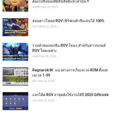
ต้องไปชื้อของที่มีลิขสิทธิ์แท้ เท่านั้น !!
พฤศจิกายน 25, 2015
สอนดาวโหลด ROV เซิร์ฟเบต้าจีนเล่นได้ 100%
กุมภาพันธ์ 22, 2025
รวมคำคมแคปชั่น ROV โดนๆ สำหรับสาวกเกมส์
ROV โดยเฉพาะ
พฤษภาคม 29, 2026
Ragnarok M : แนวทางการเก็บเลเวล ROM ตั้งแต่
เลเวล 1-99
ธันวาคม 23, 2018
แจกโค้ด ROV ล่าสุดยังใช้งานได้ปี 2025 Giftcode
มกราคม 16, 2026