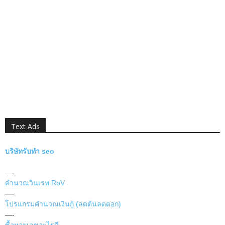
Text Ads
บริษัทรับทำ seo
—-
คำนวณวินเรท RoV
—-
โปรแกรมคำนวณเงินกู้ (ลดต้นลดดอก)
—-