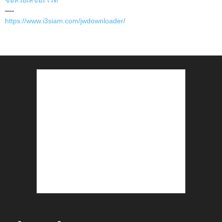
ซื้อหวยเลขอะไรดี
—-
https://www.i3siam.com/jwdownloader/