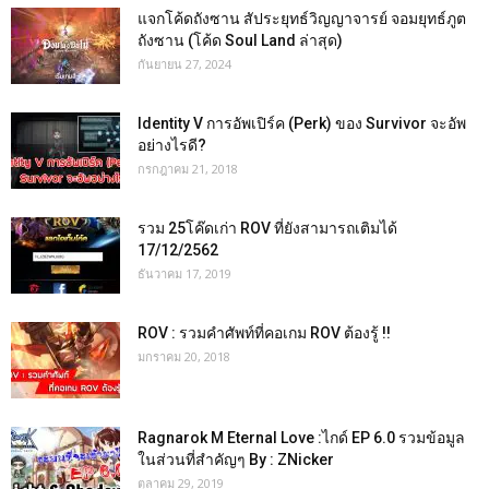
แจกโค้ดถังซาน สัประยุทธ์วิญญาจารย์ จอมยุทธ์ภูต
ถังซาน (โค้ด Soul Land ล่าสุด)
กันยายน 27, 2024
Identity V การอัพเปิร์ค (Perk) ของ Survivor จะอัพ
อย่างไรดี?
กรกฎาคม 21, 2018
รวม 25โค๊ดเก่า ROV ที่ยังสามารถเติมได้
17/12/2562
ธันวาคม 17, 2019
ROV : รวมคำศัพท์ที่คอเกม ROV ต้องรู้ !!
มกราคม 20, 2018
Ragnarok M Eternal Love :ไกด์ EP 6.0 รวมข้อมูล
ในส่วนที่สำคัญๆ By : ZNicker
ตุลาคม 29, 2019