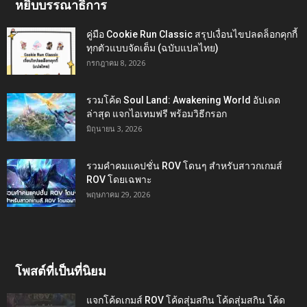
หยิบบรรณาธิการ
คู่มือ Cookie Run Classic สรุปเงื่อนไขปลดล็อกคุกกี้
ทุกตัวแบบจัดเต็ม (ฉบับแปลไทย)
กรกฎาคม 8, 2026
รวมโค้ด Soul Land: Awakening World อัปเดต
ล่าสุด แจกไอเทมฟรี พร้อมวิธีกรอก
มิถุนายน 3, 2026
รวมคำคมแคปชั่น ROV โดนๆ สำหรับสาวกเกมส์
ROV โดยเฉพาะ
พฤษภาคม 29, 2026
โพสต์ที่เป็นที่นิยม
แจกโค้ดเกมส์ ROV โค้ดสุ่มสกิน โค้ดสุ่มสกิน โค้ด