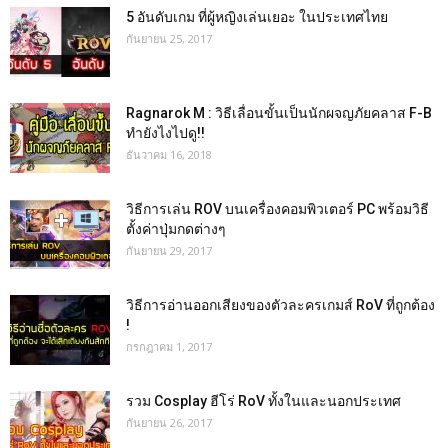
5 อันดับเกม ที่ผู้หญิงเล่นเยอะ ในประเทศไทย
กันยายน 25, 2017
Ragnarok M : วิธีเลื่อนขั้นเป็นนักผจญภัยคลาส F-B
ทำยังไงไปดู!!
ธันวาคม 16, 2018
วิธีการเล่น ROV บนเครื่องคอมพิวเตอร์ PC พร้อมวิธี
ตั้งค่าปุ่มกดต่างๆ
กันยายน 29, 2017
วิธีการอ่านออกเสียงของตัวละครเกมส์ RoV ที่ถูกต้อง
!
กรกฎาคม 1, 2017
รวม Cosplay ฮีโร่ RoV ทั้งในและนอกประเทศ
กันยายน 26, 2017